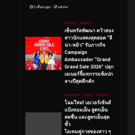
2 เดือน ago
admin
LIVING
UPDATE
เซ็นทรัลพัฒนา คว้าสอง
สาวนักแสดงสุดฮอต “ลี
น่า-หมิว” รับภารกิจ
Campaign
Ambassador “Grand
Grand Sale 2026” ปลุก
เอเนอร์จี้มหกรรมช้อปก
ลางปีสุดคึกคัก
FASHION
LIVING
UPDATE
โฉมใหม่
! เอเวอร์เซ้นส์
แป้งหอมเย็น สูตรเย็น
สดชื่น และสูตรเย็นสุด
ขั้ว
ไอเทมคู่กายของสาว ๆ