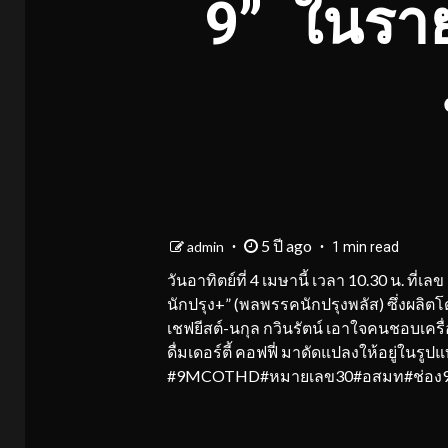
9” ในราย
5 ปี ago
admin
1 min read
วันอาทิตย์ที่ 4 เมษานี้ เวลา 10.30 น. 
นักปรุง+” (พลพรรคนักปรุงพลัส) ซึ่งผลิต
เชฟยีสต์-นกุล กวินรัตน์ เอาใจคนชอบเคร
ดื่มเดอร์ตี้ คอฟฟี่ มาดัดแปลงให้อยู่ในรูปแ
#9MCOTHD#หมายเลข30#อสมท#ช่อง