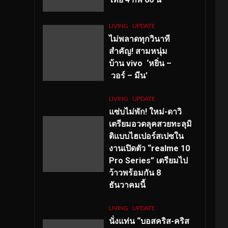
LIVING
UPDATE
ไม่พลาดทุกวินาที
สำคัญ
! สามหนุ่ม
บ้าน vivo ‘หยิ่น –
วอร์ – มีน’
LIVING
UPDATE
แซ่บไม่พัก! ใหม่-ดาวิ
เตรียมอวดลุคสวยทะลุมิ
ติแบบไฮเปอร์สเปซใน
งานเปิดตัว “realme 10
Pro Series” เตรียมไป
ว้าวพร้อมกัน 8
ธันวาคมนี้
LIVING
UPDATE
นั่งแท่น “บอสคริส-คริส