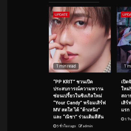
UPDATE
UPD
1 min read
1 m
“PP KRIT” ชวนเปิด
เปิด
ประสบการณ์ความหวาน
ใหม่
ซ่อนเปรี้ยวในซิงเกิลใหม่
สถาน
“Your Candy” พร้อมเสิร์ฟ
เสิร
MV สดใส ได้ “ต้าเหนิง”
แรก 8
และ “ณิชา” ร่วมเติมสีสัน
1 วั
5 ชั่วโมง ago
admin