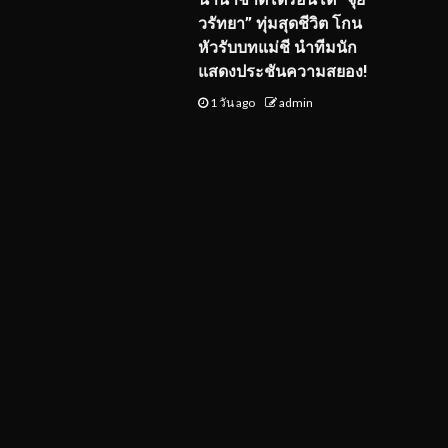
วรัทยา” ทุ่มสุดชีวิต โกน
หัวรับบทแม่ชี นำทีมนัก
แสดงประชันความสยอง!
1 วัน ago
admin