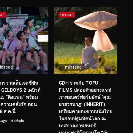
ATE
UPDATE
in read
1 min read
จักรวาลเล็บเจลซีซัน
GDH ร่วมกับ TOFU
! GELBOYS 2 เดบิวต์
FILMS ปล่อยตัวอย่างแรก!
ะ “ติ่งแฟน” พร้อม
ภาพยนตร์ฟอร์มยักษ์ ‘คุณ
์ฟความคลั่งรัก ตอน
ยายวรนาฏ’ (INHERIT)
 ส.ค.นี้
เตรียมคายตะขาบหนังไทย
ในรอบปฐมทัศน์โลก ณ
น ago
admin
เทศกาลภาพยนตร์
นานาชาติโตรอนโต “จุ๋ย