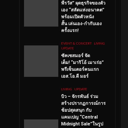
พีรวัส” ผุดธุรกิจของตัว
เอง “สลัดแห่งอนาคต”
พร้อมเปิดตัวหนัง
สั้น เล่นเอง-กำกับเอง
ครั้งแรก!
EVENT & CONCERT
LIVING
UPDATE
ซัคเซสมอร์ จัด
เต็ม
!
“มาริโอ้ เมาเร่อ”
พรีเซ็นเตอร์คนแรก
เอส
.โอ.ดี มอร์
LIVING
UPDATE
บิว – จักรพันธ์ ร่วม
สร้างปรากฏการณ์การ
ช้อปสุดสนุก กับ
แคมเปญ “Central
Midnight Sale”ในรูป