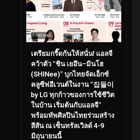
1 min read
เตรียมกรี๊ดกันให้สนั่น! แอลจี
คว้าตัว “ชิน เยอึน–มินโฮ
(SHINee)” บุกไทยจัดเอ็กซ์
คลูซีฟอีเวนต์ในงาน “집들이
by LG ทุกก้าวของการใช้ชีวิต
ในบ้าน เริ่มต้นกับแอลจี”
พร้อมทัพศิลปินไทยร่วมสร้าง
สีสัน ณ เซ็นทรัลเวิลด์ 4-9
มิถุนายนนี้