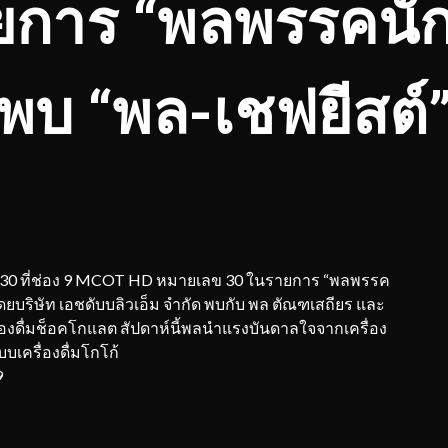
การ “พลพรรคนัก
พบ “พล-เชฟยีสต์
ที่เลข 30 ที่ช่อง 9 MCOT HD หมายเลข 30 ในรายการ “พลพรรค
โดยบริษัท เอชดับบลิวเอ็ม จำกัด พบกับ พล ตัณฑเสถียร และ
ื่องดื่มช็อคโกแลต สัปดาห์นี้พลนำแรงบันดาลใจจากเครื่อง
บบเครื่องดื่มโกโก้
9