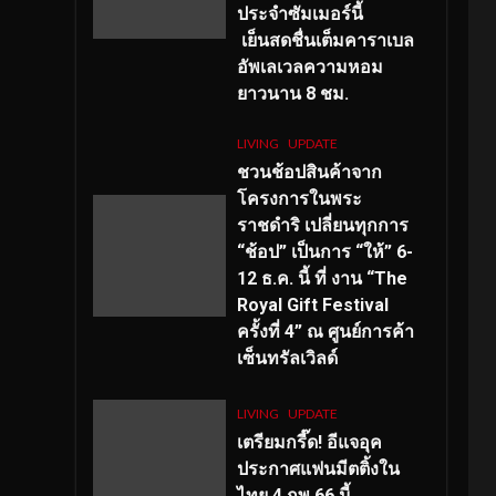
ประจำซัมเมอร์นี้
เย็นสดชื่นเต็มคาราเบล
อัพเลเวลความหอม
ยาวนาน
8
ชม.
LIVING
UPDATE
ชวนช้อปสินค้าจาก
โครงการในพระ
ราชดำริ เปลี่ยนทุกการ
“ช้อป” เป็นการ “ให้” 6-
12 ธ.ค. นี้ ที่ งาน “The
Royal Gift Festival
ครั้งที่ 4” ณ ศูนย์การค้า
เซ็นทรัลเวิลด์
LIVING
UPDATE
เตรียมกรี๊ด! อีแจอุค
ประกาศแฟนมีตติ้งใน
ไทย 4 กพ 66 นี้