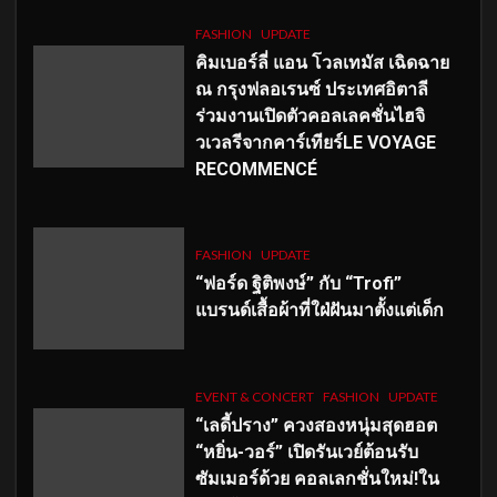
FASHION
UPDATE
คิมเบอร์ลี่ แอน โวลเทมัส เฉิดฉาย
ณ กรุงฟลอเรนซ์ ประเทศอิตาลี
ร่วมงานเปิดตัวคอลเลคชั่นไฮจิ
วเวลรีจากคาร์เทียร์LE VOYAGE
RECOMMENCÉ
FASHION
UPDATE
“ฟอร์ด ฐิติพงษ์” กับ “Trofi”
แบรนด์เสื้อผ้าที่ใฝ่ฝันมาตั้งแต่เด็ก
EVENT & CONCERT
FASHION
UPDATE
“เลดี้ปราง” ควงสองหนุ่มสุดฮอต
“หยิ่น-วอร์” เปิดรันเวย์ต้อนรับ
ซัมเมอร์ด้วย คอลเลกชั่นใหม่!ใน