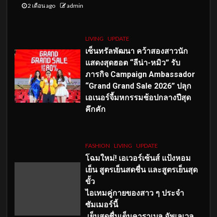
2 เดือน ago
admin
LIVING
UPDATE
เซ็นทรัลพัฒนา คว้าสองสาวนัก
แสดงสุดฮอต “ลีน่า-หมิว” รับ
ภารกิจ Campaign Ambassador
“Grand Grand Sale 2026” ปลุก
เอเนอร์จี้มหกรรมช้อปกลางปีสุด
คึกคัก
FASHION
LIVING
UPDATE
โฉมใหม่
! เอเวอร์เซ้นส์ แป้งหอม
เย็น สูตรเย็นสดชื่น และสูตรเย็นสุด
ขั้ว
ไอเทมคู่กายของสาว ๆ ประจำ
ซัมเมอร์นี้
เย็นสดชื่นเต็มคาราเบล อัพเลเวล