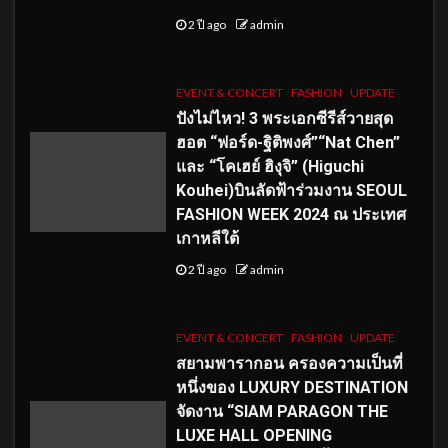
2 ปี ago
admin
EVENT & CONCERT
FASHION
UPDATE
ปังไม่ไหว! 3 พระเอกซีรีส์วายสุด
ฮอต “ฟอร์ด-ฐิติพงศ์”“Nat Chen”
และ “โคเฮย์ ฮิงุจิ” (Higuchi
Kouhei)บินลัดฟ้าร่วมงาน SEOUL
FASHION WEEK 2024 ณ ประเทศ
เกาหลีใต้
2 ปี ago
admin
EVENT & CONCERT
FASHION
UPDATE
สยามพารากอน ครองความเป็นที่
หนึ่งของ LUXURY DESTINATION
จัดงาน “SIAM PARAGON THE
LUXE HALL OPENING