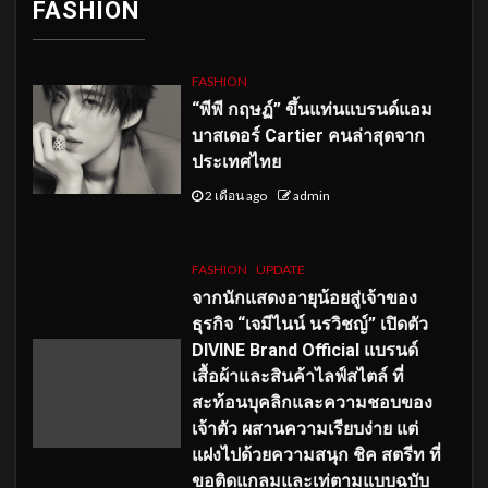
FASHION
FASHION
“พีพี กฤษฏ์” ขึ้นแท่นแบรนด์แอม
บาสเดอร์ Cartier คนล่าสุดจาก
ประเทศไทย
2 เดือน ago
admin
FASHION
UPDATE
จากนักแสดงอายุน้อยสู่เจ้าของ
ธุรกิจ “เจมีไนน์ นรวิชญ์” เปิดตัว
DIVINE Brand Official แบรนด์
เสื้อผ้าและสินค้าไลฟ์สไตล์ ที่
สะท้อนบุคลิกและความชอบของ
เจ้าตัว ผสานความเรียบง่าย แต่
แฝงไปด้วยความสนุก ชิค สตรีท ที่
ขอติดแกลมและเท่ตามแบบฉบับ