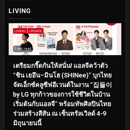
LIVING
LIVING
UPDATE
1 min read
เตรียมกรี๊ดกันให้สนั่น! แอลจีคว้าตัว
“ชิน เยอึน–มินโฮ (SHINee)” บุกไทย
จัดเอ็กซ์คลูซีฟอีเวนต์ในงาน “집들이
by LG ทุกก้าวของการใช้ชีวิตในบ้าน
เริ่มต้นกับแอลจี” พร้อมทัพศิลปินไทย
ร่วมสร้างสีสัน ณ เซ็นทรัลเวิลด์ 4-9
มิถุนายนนี้