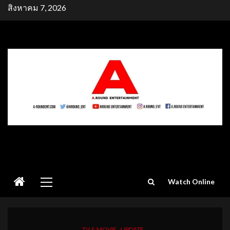
Skip
สิงหาคม 7, 2026
to
content
Primary
Watch Online
Menu
TV & MOVIE
UPDATE