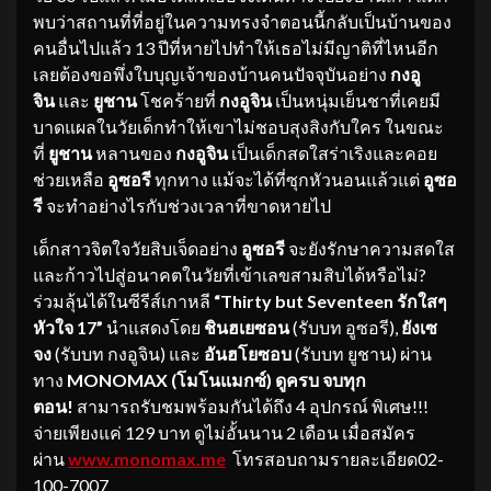
พบว่าสถานที่ที่อยู่ในความทรงจำตอนนี้กลับเป็นบ้านของ
คนอื่นไปแล้ว 13 ปีที่หายไปทำให้เธอไม่มีญาติที่ไหนอีก
เลยต้องขอพึ่งใบบุญเจ้าของบ้านคนปัจจุบันอย่าง
กงอู
จิน
และ
ยูชาน
โชคร้ายที่
กงอูจิน
เป็นหนุ่มเย็นชาที่เคยมี
บาดแผลในวัยเด็กทำให้เขาไม่ชอบสุงสิงกับใคร ในขณะ
ที่
ยูชาน
หลานของ
กงอูจิน
เป็นเด็กสดใสร่าเริงและคอย
ช่วยเหลือ
อูซอรี
ทุกทาง แม้จะได้ที่ซุกหัวนอนแล้วแต่
อูซอ
รี
จะทำอย่างไรกับช่วงเวลาที่ขาดหายไป
เด็กสาวจิตใจวัยสิบเจ็ดอย่าง
อูซอรี
จะยังรักษาความสดใส
และก้าวไปสู่อนาคตในวัยที่เข้าเลขสามสิบได้หรือไม่?
ร่วมลุ้นได้ในซีรีส์เกาหลี
“
Thirty but Seventeen รักใสๆ
หัวใจ 17”
นำแสดงโดย
ชินฮเยซอน
(รับบท อูซอรี),
ยังเซ
จง
(รับบท กงอูจิน) และ
อันฮโยซอบ
(รับบท ยูชาน)
ผ่าน
ทาง
MONOMAX (โมโนแมกซ์)
ดูครบ จบทุก
ตอน!
สามารถรับชมพร้อมกันได้ถึง 4 อุปกรณ์ พิเศษ!!!
จ่ายเพียงแค่ 129 บาท ดูไม่อั้นนาน 2 เดือน เมื่อสมัคร
ผ่าน
www.monomax.me
โทรสอบถามรายละเอียด02-
100-7007