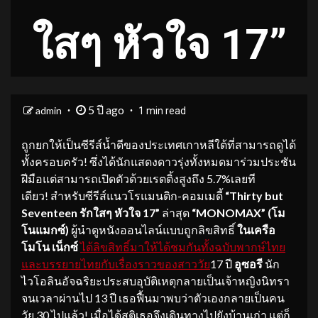
ใสๆ หัวใจ 17”
5 ปี ago
admin
1 min read
ถูกยกให้เป็นซีรีส์น้ำดีของประเทศเกาหลีใต้ที่สามารถดูได้
ทั้งครอบครัว! ซึ่งได้นักแสดงดาวรุ่งทั้งหมดมาร่วมประชัน
ฝีมือแต่สามารถเปิดตัวด้วยเรตติ้งสูงถึง 5.7%เลยที
เดียว! สำหรับซีรีส์แนวโรแมนติก-คอมเมดี้
“
Thirty but
Seventeen รักใสๆ หัวใจ 17”
ล่าสุด
“
MONOMAX” (โม
โนแมกซ์)
ผู้นำดูหนังออนไลน์แบบถูกลิขสิทธิ์
ในเครือ
โมโน เน็กซ์
ได้ลิขสิทธิ์มาให้ได้ชมกันทั้งฉบับพากษ์ไทย
และบรรยายไทยกับเรื่องราวของสาววัย
17 ปี
อูซอรี
นัก
ไวโอลินอัจฉริยะประสบอุบัติเหตุกลายเป็นเจ้าหญิงนิทรา
จนเวลาผ่านไป 13 ปี เธอฟื้นมาพบว่าตัวเองกลายเป็นคน
วัย 30 ไปแล้ว! เมื่อได้สติเธอจึงเดินทางไปยังบ้านเก่า แต่ก็