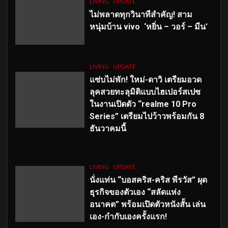
LIVING
UPDATE
ไม่พลาดทุกวินาทีสำคัญ
! สาม
หนุ่มบ้าน vivo ‘หยิ่น – วอร์ – มีน’
LIVING
UPDATE
แซ่บไม่พัก! ใหม่-ดาวิ เตรียมอวด
ลุคสวยทะลุมิติแบบไฮเปอร์สเปซ
ในงานเปิดตัว “realme 10 Pro
Series” เตรียมไปว้าวพร้อมกัน 8
ธันวาคมนี้
LIVING
UPDATE
นั่งแท่น “บอสคริส-คริส พีรวัส” ผุด
ธุรกิจของตัวเอง “สลัดแห่ง
อนาคต” พร้อมเปิดตัวหนังสั้น เล่น
เอง-กำกับเองครั้งแรก!