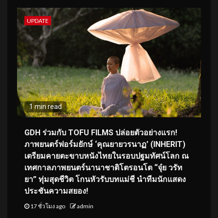
UPDATE
1 min read
GDH ร่วมกับ TOFU FILMS ปล่อยตัวอย่างแรก!
ภาพยนตร์ฟอร์มยักษ์ ‘คุณยายวรนาฏ’ (INHERIT)
เตรียมคายตะขาบหนังไทยในรอบปฐมทัศน์โลก ณ
เทศกาลภาพยนตร์นานาชาติโตรอนโต “จุ๋ย วรัท
ยา” ทุ่มสุดชีวิต โกนหัวรับบทแม่ชี นำทีมนักแสดง
ประชันความสยอง!
17 ชั่วโมง ago
admin