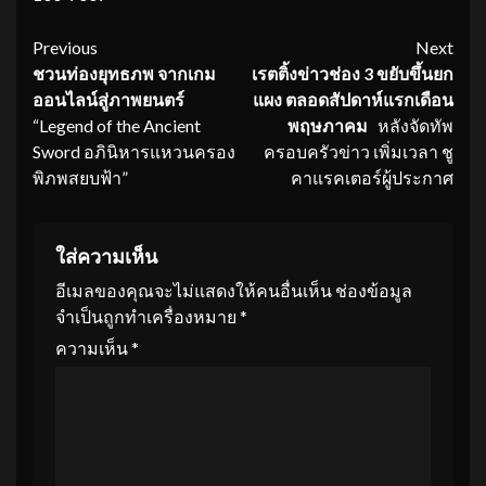
Continue
Previous
Next
ชวนท่องยุทธภพ จากเกม
เรตติ้งข่าวช่อง
3
ขยับขึ้นยก
Reading
ออนไลน์สู่ภาพยนตร์
แผง ตลอดสัปดาห์แรกเดือน
“Legend of the Ancient
พฤษภาคม
หลังจัดทัพ
Sword อภินิหารแหวนครอง
ครอบครัวข่าว เพิ่มเวลา ชู
พิภพสยบฟ้า”
คาแรคเตอร์ผู้ประกาศ
ใส่ความเห็น
อีเมลของคุณจะไม่แสดงให้คนอื่นเห็น
ช่องข้อมูล
จำเป็นถูกทำเครื่องหมาย
*
ความเห็น
*