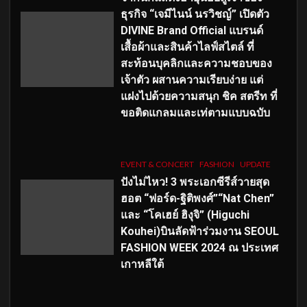
ธุรกิจ “เจมีไนน์ นรวิชญ์” เปิดตัว
DIVINE Brand Official แบรนด์
เสื้อผ้าและสินค้าไลฟ์สไตล์ ที่
สะท้อนบุคลิกและความชอบของ
เจ้าตัว ผสานความเรียบง่าย แต่
แฝงไปด้วยความสนุก ชิค สตรีท ที่
ขอติดแกลมและเท่ตามแบบฉบับ
EVENT & CONCERT
FASHION
UPDATE
ปังไม่ไหว! 3 พระเอกซีรีส์วายสุด
ฮอต “ฟอร์ด-ฐิติพงศ์”“Nat Chen”
และ “โคเฮย์ ฮิงุจิ” (Higuchi
Kouhei)บินลัดฟ้าร่วมงาน SEOUL
FASHION WEEK 2024 ณ ประเทศ
เกาหลีใต้