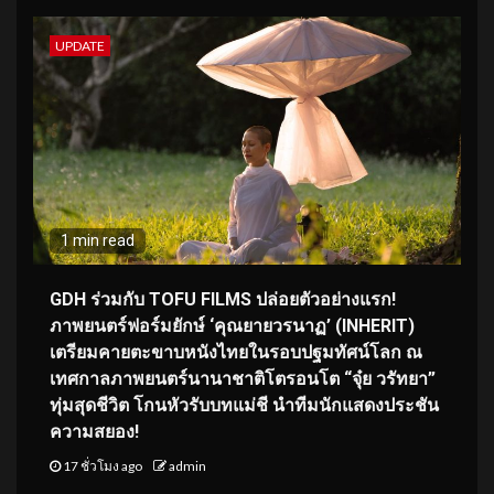
UPDATE
1 min read
GDH ร่วมกับ TOFU FILMS ปล่อยตัวอย่างแรก!
ภาพยนตร์ฟอร์มยักษ์ ‘คุณยายวรนาฏ’ (INHERIT)
เตรียมคายตะขาบหนังไทยในรอบปฐมทัศน์โลก ณ
เทศกาลภาพยนตร์นานาชาติโตรอนโต “จุ๋ย วรัทยา”
ทุ่มสุดชีวิต โกนหัวรับบทแม่ชี นำทีมนักแสดงประชัน
ความสยอง!
17 ชั่วโมง ago
admin