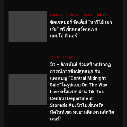
EVENT & CONCERT
LIVING
UPDATE
ซัคเซสมอร์ จัดเต็ม
!
“มาริโอ้ เมา
เร่อ” พรีเซ็นเตอร์คนแรก
เอส
.โอ.ดี มอร์
LIVING
UPDATE
บิว – จักรพันธ์ ร่วมสร้างปรากฏ
การณ์การช้อปสุดสนุก กับ
แคมเปญ “Central Midnight
Sale”ในรูปแบบ On The Way
Live ครั้งแรก! ผ่าน Tik Tok
Central Department
Storeส่ง #บะบิวไปเซ็นทรัล
มิดไนท์เซล ทะยานติดเทรนด์ทวิต
เตอร์!