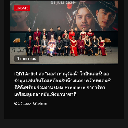
UPDATE
1 min read
iQIYI Artist ส่ง “มอส ภาณุวัฒน์” โกอินเตอร์! ออ
ร่าพุ่ง แฟนอินโดแห่ต้อนรับห้างแตก! คว้าบทเด่นซี
รีส์ดังพร้อมร่วมงาน Gala Premiere จาการ์ตา
เตรียมลุยตลาดบันเทิงนานาชาติ
1 วัน ago
admin