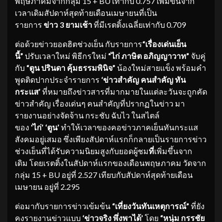
พฤษภาคมจากกลุ่ม 15 + BU เท่ากับ 0.757 เพิ่มขึ้นจาก
เวลาเดิมสัปดาห์สุดท้ายเดือนเมษายนที่เป็น
รายการ
ข่าว
3
ยามเช้า
ที่มีเรตติ้งเฉลี่ยเท่ากับ 0.709
ต่อด้วยข่าวยอดฮิตช่วงเย็น กับรายการ
“
เรื่องเด่นเย็น
นี้
”
ปรับเวลาใหม่ พิธีกรใหม่
“
ไก่ ภาษิต อภิญญาวาท
”
จับคู่
กับ
“
ตูน ปรินดา คุ้มธรรมพินิจ
”
น้องใหม่สายแข็ง พร้อมคำ
พูดติดปากประจำรายการ
‘
ข่าวสำคัญ คนสำคัญ ทัน
กระแส
’
ที่หมายถึงข่าวสารที่มากมายในแต่ละวันจะถูกคัด
ข่าวสำคัญ เรื่องเด่นๆ คนสำคัญที่ปรากฏในข่าว มา
รายงานอย่างจัดจ้าน กระชับ ฉับไว ในสไตล์
ของ
‘
ไก่
’
‘
ตูน
’
ทำให้เวลาของคอข่าวภาคเย็นทันกระแส
สังคมอยู่เสมอ ซึ่งเพียงสัปดาห์แรกก็กลายเป็นรายการข่าว
ช่วงเย็นที่ได้รับความนิยมสูงกับยอดผู้ชม
ที่
เพิ่มขึ้นจาก
เดิม โดยเรตติ้งในสัปดาห์แรกของเดือนพฤษภาคม วัดจาก
กลุ่ม 15 + BU อยู่ที่ 2.527 เทียบกับสัปดาห์สุดท้ายเดือน
เมษายน อยู่ที่ 2.295
ต่อมากับรายการข่าวเข้มข้น
“
เที่ยงวันทันเหตุการณ์
”
ที่ยัง
คงรายงานข่าวแบบ
‘
ข่าวจริง พึ่งพาได้
’
โดย
“
หนุ่ม กรรชัย