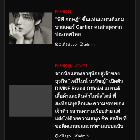
FASHION
“พีพี กฤษฏ์” ขึ้นแท่นแบรนด์แอม
บาสเดอร์ Cartier คนล่าสุดจาก
ประเทศไทย
2 เดือน ago
admin
FASHION
UPDATE
จากนักแสดงอายุน้อยสู่เจ้าของ
ธุรกิจ “เจมีไนน์ นรวิชญ์” เปิดตัว
DIVINE Brand Official แบรนด์
เสื้อผ้าและสินค้าไลฟ์สไตล์ ที่
สะท้อนบุคลิกและความชอบของ
เจ้าตัว ผสานความเรียบง่าย แต่
แฝงไปด้วยความสนุก ชิค สตรีท ที่
ขอติดแกลมและเท่ตามแบบฉบับ
2 ปี ago
admin