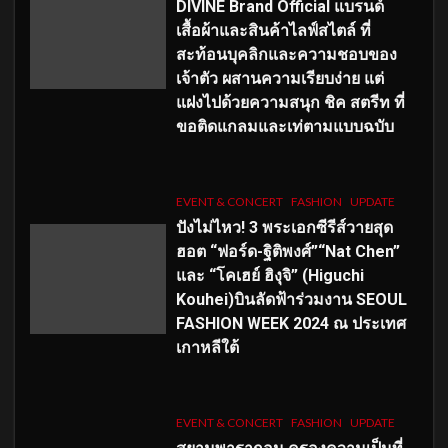
DIVINE Brand Official แบรนด์
เสื้อผ้าและสินค้าไลฟ์สไตล์ ที่
สะท้อนบุคลิกและความชอบของ
เจ้าตัว ผสานความเรียบง่าย แต่
แฝงไปด้วยความสนุก ชิค สตรีท ที่
ขอติดแกลมและเท่ตามแบบฉบับ
EVENT & CONCERT
FASHION
UPDATE
ปังไม่ไหว! 3 พระเอกซีรีส์วายสุด
ฮอต “ฟอร์ด-ฐิติพงศ์”“Nat Chen”
และ “โคเฮย์ ฮิงุจิ” (Higuchi
Kouhei)บินลัดฟ้าร่วมงาน SEOUL
FASHION WEEK 2024 ณ ประเทศ
เกาหลีใต้
EVENT & CONCERT
FASHION
UPDATE