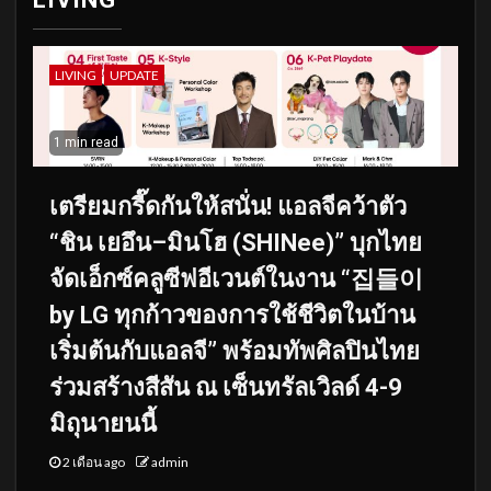
LIVING
UPDATE
1 min read
เตรียมกรี๊ดกันให้สนั่น! แอลจีคว้าตัว
“ชิน เยอึน–มินโฮ (SHINee)” บุกไทย
จัดเอ็กซ์คลูซีฟอีเวนต์ในงาน “집들이
by LG ทุกก้าวของการใช้ชีวิตในบ้าน
เริ่มต้นกับแอลจี” พร้อมทัพศิลปินไทย
ร่วมสร้างสีสัน ณ เซ็นทรัลเวิลด์ 4-9
มิถุนายนนี้
2 เดือน ago
admin