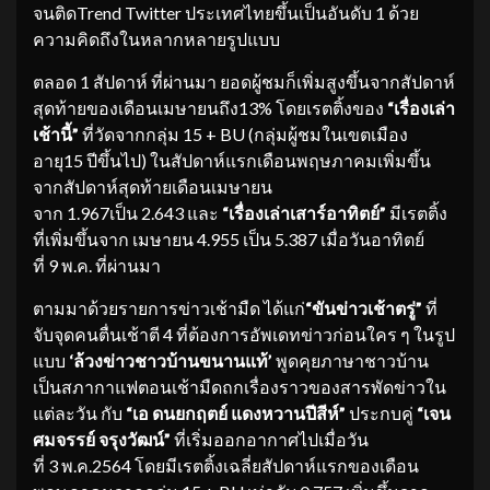
จนติดTrend Twitter ประเทศไทยขึ้นเป็นอันดับ 1 ด้วย
ความคิดถึงในหลากหลายรูปแบบ
ตลอด 1 สัปดาห์ ที่ผ่านมา ยอดผู้ชมก็เพิ่มสูงขึ้นจากสัปดาห์
สุดท้ายของเดือนเมษายนถึง13% โดยเรตติ้งของ
“
เรื่องเล่า
เช้านี้
”
ที่วัดจากกลุ่ม 15 + BU (กลุ่มผู้ชมในเขตเมือง
อายุ15 ปีขึ้นไป) ในสัปดาห์แรกเดือนพฤษภาคมเพิ่มขึ้น
จากสัปดาห์สุดท้ายเดือนเมษายน
จาก 1.967เป็น 2.643 และ
“
เรื่องเล่าเสาร์อาทิตย์
”
มีเรตติ้ง
ที่เพิ่มขึ้นจาก เมษายน 4.955 เป็น 5.387 เมื่อวันอาทิตย์
ที่ 9 พ.ค. ที่ผ่านมา
ตามมาด้วยรายการข่าวเช้ามืด ได้แก่
“
ขันข่าวเช้าตรู่
”
ที่
จับจุดคนตื่นเช้าตี 4 ที่ต้องการอัพเดทข่าวก่อนใคร ๆ ในรูป
แบบ
‘
ล้วงข่าวชาวบ้านขนานแท้
’
พูดคุยภาษาชาวบ้าน
เป็นสภากาแฟตอนเช้ามืดถกเรื่องราวของสารพัดข่าวใน
แต่ละวัน กับ
“
เอ ดนยกฤตย์ แดงหวานปีสีห์
”
ประกบคู่
“
เจน
ศมจรรย์ จรุงวัฒน์
”
ที่เริ่มออกอากาศไปเมื่อวัน
ที่ 3 พ.ค.2564 โดยมีเรตติ้งเฉลี่ยสัปดาห์แรกของเดือน