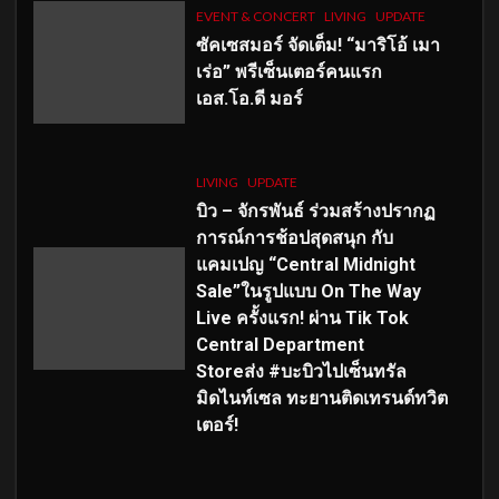
EVENT & CONCERT
LIVING
UPDATE
ซัคเซสมอร์ จัดเต็ม
!
“มาริโอ้ เมา
เร่อ” พรีเซ็นเตอร์คนแรก
เอส
.โอ.ดี มอร์
LIVING
UPDATE
บิว – จักรพันธ์ ร่วมสร้างปรากฏ
การณ์การช้อปสุดสนุก กับ
แคมเปญ “Central Midnight
Sale”ในรูปแบบ On The Way
Live ครั้งแรก! ผ่าน Tik Tok
Central Department
Storeส่ง #บะบิวไปเซ็นทรัล
มิดไนท์เซล ทะยานติดเทรนด์ทวิต
เตอร์!