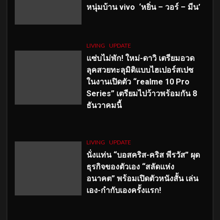
หนุ่มบ้าน vivo ‘หยิ่น – วอร์ – มีน’
LIVING
UPDATE
แซ่บไม่พัก! ใหม่-ดาวิ เตรียมอวด
ลุคสวยทะลุมิติแบบไฮเปอร์สเปซ
ในงานเปิดตัว “realme 10 Pro
Series” เตรียมไปว้าวพร้อมกัน 8
ธันวาคมนี้
LIVING
UPDATE
นั่งแท่น “บอสคริส-คริส พีรวัส” ผุด
ธุรกิจของตัวเอง “สลัดแห่ง
อนาคต” พร้อมเปิดตัวหนังสั้น เล่น
เอง-กำกับเองครั้งแรก!