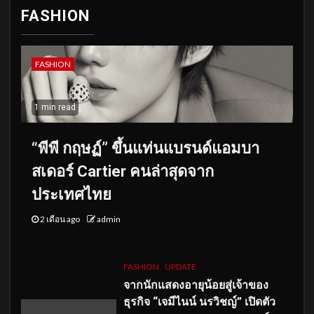
FASHION
FASHION
1 min read
“พีพี กฤษฏ์” ขึ้นแท่นแบรนด์แอมบา
สเดอร์ Cartier คนล่าสุดจาก
ประเทศไทย
2 เดือน ago
admin
FASHION
UPDATE
จากนักแสดงอายุน้อยสู่เจ้าของ
ธุรกิจ “เจมีไนน์ นรวิชญ์” เปิดตัว