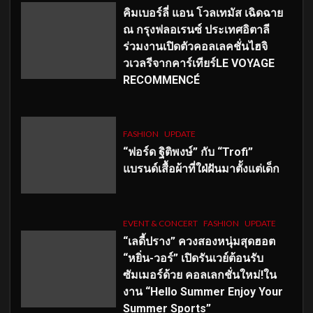
คิมเบอร์ลี่ แอน โวลเทมัส เฉิดฉาย
ณ กรุงฟลอเรนซ์ ประเทศอิตาลี
ร่วมงานเปิดตัวคอลเลคชั่นไฮจิ
วเวลรีจากคาร์เทียร์LE VOYAGE
RECOMMENCÉ
FASHION
UPDATE
“ฟอร์ด ฐิติพงษ์” กับ “Trofi”
แบรนด์เสื้อผ้าที่ใฝ่ฝันมาตั้งแต่เด็ก
EVENT & CONCERT
FASHION
UPDATE
“เลดี้ปราง” ควงสองหนุ่มสุดฮอต
“หยิ่น-วอร์” เปิดรันเวย์ต้อนรับ
ซัมเมอร์ด้วย คอลเลกชั่นใหม่!ใน
งาน “Hello Summer Enjoy Your
Summer Sports”