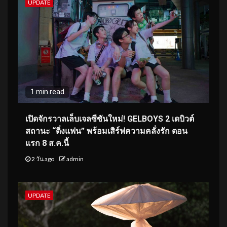
UPDATE
1 min read
เปิดจักรวาลเล็บเจลซีซันใหม่! GELBOYS 2 เดบิวต์
สถานะ “ติ่งแฟน” พร้อมเสิร์ฟความคลั่งรัก ตอน
แรก 8 ส.ค.นี้
2 วัน ago
admin
UPDATE