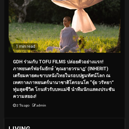
1 min read
GDH ร่วมกับ TOFU FILMS ปล่อยตัวอย่างแรก!
ภาพยนตร์ฟอร์มยักษ์ ‘คุณยายวรนาฏ’ (INHERIT)
เตรียมคายตะขาบหนังไทยในรอบปฐมทัศน์โลก ณ
เทศกาลภาพยนตร์นานาชาติโตรอนโต “จุ๋ย วรัทยา”
ทุ่มสุดชีวิต โกนหัวรับบทแม่ชี นำทีมนักแสดงประชัน
ความสยอง!
2 วัน ago
admin
LIVING