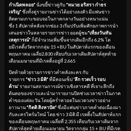
กำเนิดพลอย
”
นั่งขยี้ข่าวคู่กับ
“
หมวย อริสรา กำธร
เจริญ
”
ซึ่งทั้งคู่รายงานข่าวได้อย่างลงตัว มีแฟนข่าว
ติดตามเกาะขอบจอในภาคกลางวันอย่างหนาแน่น
ซึ่ง 1 สัปดาห์หลังจากช่อง 3 เริ่มปรับเพิ่มศักยภาพการนำ
เสนอข่าวในหลายรายการข่าว ยอดผู้ชม
“
เที่ยงวันทัน
เหตุการณ์
”
ก็มีจำนวนเพิ่มขึ้นจากเดิมอีกถึง 6.2% โด
ยมีเรตติ้งวัดจากกลุ่ม 15 +BU ในสัปดาห์แรกของเดือน
พฤษภาคม เฉลี่ย2.830 เทียบกับเวลาเดิมสัปดาห์สุดท้าย
เดือนเมษายนที่มีเรตติ้งอยู่ที่ 2.665
ปิดท้ายด้วยรายการข่าวค่ำหลังละคร กับ
รายการ
“
ข่าว
3
มิติ
”
ที่มีคอนเซ็ป
‘
ลึก รวดเร็ว รอบ
ด้าน
’
รายงานสถานการณ์ข่าวเชิงสารคดี ที่เจาะลึกถึง
ต้นตอของข่าวและนำมารายงานปิดช่วงเวลาข่าวในภาค
ค่ำของแต่ละวัน โดยผู้คร่ำหวอดในแวดวงข่าวอย่าง
ยาวนาน
“
กิตติ สิงหาปัด
”
ซึ่งมีแฟนข่าวภาคค่ำต่อเนื่องมา
กับละครไพร์มไทม์ โดย ข่าว 3 มิติ มี เรตติ้งในสัปดาห์แรก
ของเดือนพฤษภาคม เฉลี่ยที่ 2.355 เทียบกับเวลาเดิมจาก
สัปดาห์สุดท้ายเดือนเมษายน วัดจากกลุ่ม 15 + BU ที่มีเรต