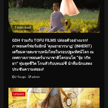
1 min read
GDH ร่วมกับ TOFU FILMS ปล่อยตัวอย่างแรก!
ภาพยนตร์ฟอร์มยักษ์ ‘คุณยายวรนาฏ’ (INHERIT)
เตรียมคายตะขาบหนังไทยในรอบปฐมทัศน์โลก ณ
เทศกาลภาพยนตร์นานาชาติโตรอนโต “จุ๋ย วรัท
ยา” ทุ่มสุดชีวิต โกนหัวรับบทแม่ชี นำทีมนักแสดง
ประชันความสยอง!
2 วัน ago
admin
UPDATE