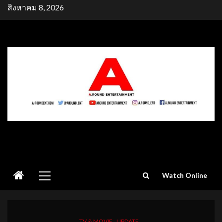
Skip
สิงหาคม 8, 2026
to
content
Primary
Watch Online
Menu
TV & MOVIE
UPDATE