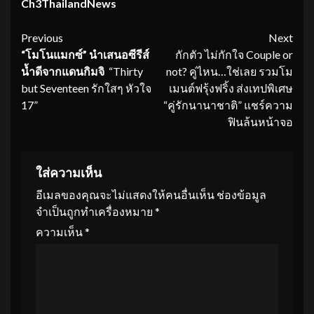
Ch
3
ThailandNews
Continue
Previous
Next
“โมโนแมกซ์” นำเสนอซีรีส์
กักตัว ไม่กักใจ Couple or
Reading
น้ำดีจากแดนกิมจิ
“Thirty
not? คู่ไหน…ใช่เลย รวมโม
but Seventeen รักใสๆ หัวใจ
เมนต์ฟรุ้งฟริ้ง ส่งเทปพิเศษ
17”
“คู่รักนานาชาติ” แชร์ความ
ฟินล้นหน้าจอ
ใส่ความเห็น
อีเมลของคุณจะไม่แสดงให้คนอื่นเห็น
ช่องข้อมูล
จำเป็นถูกทำเครื่องหมาย
*
ความเห็น
*