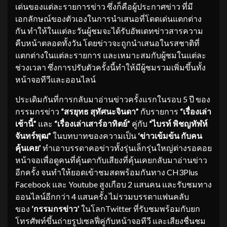
เด่นของแต่ละรายการข่าว ซึ่งก็คือผู้ประกาศข่าว ที่มี
เอกลักษณ์ของตัวเองในการนำเสนอที่โดดเด่นแตกต่าง
กัน ทำให้ในแต่ละวันผู้ชมจะได้รับอัพเดทข่าวสารความ
คืบหน้าตลอดทั้งวัน โดยข่าวจะถูกนำเสนอในรสชาติที่
แตกต่างในแต่ละรายการ และเหมาะสมกับผู้ชมในแต่ละ
ช่วงเวลา ซึ่งการปรับตัวครั้งนี้ทำให้มีผู้ชมรวมเพิ่มขึ้นทั้ง
หน้าจอทีวีและออนไลน์
ประเดิมกันที่การกลับมาอ่านข่าวครั้งแรกในรอบ 5 ปี ของ
กรรมกรข่าว
“
สรยุทธ สุทัศนะจินดา
”
กับรายการ
“
เรื่องเล่า
เช้านี้
”
และ
“
เรื่องเล่าเสาร์อาทิตย์
”
คู่กับ
“
ไบรท
พิชญทัฬห์
จันทร์พุฒ
”
ในบทบาทของความเป็น
‘
ข่าวเข้มข้น กับคน
คุ้นเคย
’
ทำเอาบรรดาคอข่าวทั้งรุ่นเล็กรุ่นใหญ่ต่างรอคอย
หน้าจอเพื่อดูคนที่คุ้นตากับเสียงที่คุ้นเคยกลับมาอ่านข่าว
อีกครั้ง จนทำให้ยอดเข้าชมสดพร้อมกันทาง CH3Plus
Facebook และ Youtube สูงเกือบ 2 แสนคน และรับชมทาง
ออนไลน์อีกกว่า 4 แสนครั้ง ไม่รวมบรรดาแฟนคลับ
ของ
‘
กรรมกรข่าว
’
ในโลกTwitter ที่รับชมพร้อมกับยก
โทรศัพท์ขึ้นถ่ายรูปเซลฟี่คู่กับหน้าจอทีวี และเสียงชื่นชม