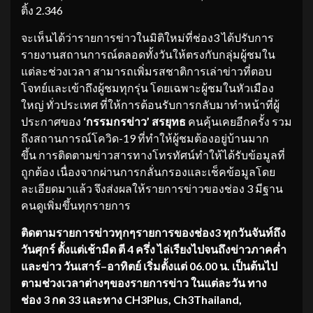
ติ้ง 2.346
จะเห็นได้ว่ารายการข่าวในมิติใหม่ที่ช่อง3 ได้ปรับการ
รายงานสถานการณ์ตลอดทั้งวันให้ตรงกับกลุ่มผู้ชมใน
แต่ละช่วงเวลา สามารถเพิ่มรสชาติการเล่าข่าวที่ตอบ
โจทย์และเข้าถึงผู้ชมทุกรุ่น โดยเฉพาะผู้ชมในหัวเมือง
ใหญ่ ทั่วประเทศ ที่ให้การต้อนรับการกลับมาทำหน้าที่ผู้
ประกาศของ
‘
กรรมกรข่าว
’
สรยุทธ
คนคุ้นเคยอีกครั้ง รวม
ถึงสถานการณ์โควิด-19 ที่ทำให้ผู้ชมต้องอยู่บ้านมาก
ขึ้น การติดตามข่าวสารทางโทรทัศน์ทำให้ได้รับข้อมูลที่
ถูกต้อง เนื่องจากผ่านการกลั่นกรองและเช็คข้อมูลโดย
ละเอียดมาแล้ว จึงส่งผลให้รายการข่าวของช่อง 3 มีฐาน
คนดูเพิ่มขึ้นทุกรายการ
ติดตามรายการข่าวทุกๆรายการ
ของช่อง
3
ทุก
วันจันท์ถึง
วันศุกร์ ตั้งแต่เช้ามืด ตี
4
ครึ่ง ไล่เรียงไปจนถึงข่าวภาคค่ำ
และ
ข่าว
วันเสาร์
–
อาทิตย์ เริ่มตั้งแต่
06.00
น
.
เป็นต้นไป
ตามช่วงเวลาต่างๆของรายการข่าว ในแต่ละวัน ทาง
ช่อง
3
กด
33
และทาง
CH
3
Plus, Ch
3
Thailand,