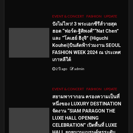
EVENT & CONCERT
FASHION
UPDATE
ปังไม่ไหว! 3 พระเอกซีรีส์วายสุด
ฮอต “ฟอร์ด-ฐิติพงศ์”“Nat Chen”
และ “โคเฮย์ ฮิงุจิ” (Higuchi
Kouhei)บินลัดฟ้าร่วมงาน SEOUL
FASHION WEEK 2024 ณ ประเทศ
เกาหลีใต้
2 ปี ago
admin
EVENT & CONCERT
FASHION
UPDATE
สยามพารากอน ครองความเป็นที่
หนึ่งของ LUXURY DESTINATION
จัดงาน “SIAM PARAGON THE
LUXE HALL OPENING
CELEBRATION” เปิดพื้นที่ LUXE
HALL ยกขบวนแบรนด์หรูระดับ