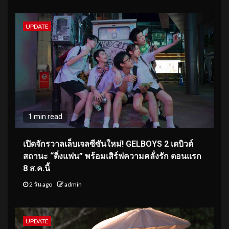
UPDATE
1 min read
เปิดจักรวาลเล็บเจลซีซันใหม่! GELBOYS 2 เดบิวต์
สถานะ “ติ่งแฟน” พร้อมเสิร์ฟความคลั่งรัก ตอนแรก
8 ส.ค.นี้
2 วัน ago
admin
UPDATE