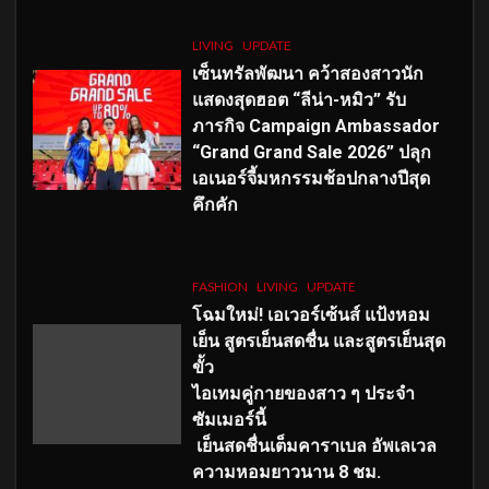
LIVING
UPDATE
เซ็นทรัลพัฒนา คว้าสองสาวนัก
แสดงสุดฮอต “ลีน่า-หมิว” รับ
ภารกิจ Campaign Ambassador
“Grand Grand Sale 2026” ปลุก
เอเนอร์จี้มหกรรมช้อปกลางปีสุด
คึกคัก
FASHION
LIVING
UPDATE
โฉมใหม่
! เอเวอร์เซ้นส์ แป้งหอม
เย็น สูตรเย็นสดชื่น และสูตรเย็นสุด
ขั้ว
ไอเทมคู่กายของสาว ๆ ประจำ
ซัมเมอร์นี้
เย็นสดชื่นเต็มคาราเบล อัพเลเวล
ความหอมยาวนาน
8
ชม.