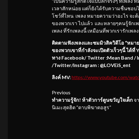
“เป็นความรู้สึกดีใจแบบลึกจริงๆ ที่เพลง
เวลาสักหน่อย แต่ก็ยังได้รับความชื่นชอ
โชว์ที่ไหน เพลง หมายความว่าอะไร จะต้อ
ของพวกเรา ไปแล้ว และหลายๆคนรู้จักเพล
เพลง ที่รักเพลงนี้ เหมือนที่พวกเรารักเพล
ติดตามฟังเพลงและชมมิวสิควิดีโอ “
หมาย
ของพวกเขาที่กำลังจะเปิดตัวเร็วๆนี้
ได้ที่
Y
ทาง Facebook/ Twitter :Mean Band / 
/Twitter/Instagram : @LOVEiS_ent
ลิงค์ MV:
https://www.youtube.com/w
Continue
Previous
ทำความรู้จัก
! ห้าตัวการ์ตูนขวัญใจเด็ก
จา
Reading
นิเมะสุดฮิต “ดาบพิฆาตอสูร”