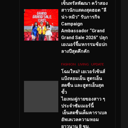
เซ็นทรัลพัฒนา คว้าสอง
สาวนักแสดงสุดฮอต “ลี
น่า-หมิว” รับภารกิจ
Campaign
Ambassador “Grand
Grand Sale 2026” ปลุก
เอเนอร์จี้มหกรรมช้อปก
ลางปีสุดคึกคัก
FASHION
LIVING
UPDATE
โฉมใหม่
! เอเวอร์เซ้นส์
แป้งหอมเย็น สูตรเย็น
สดชื่น และสูตรเย็นสุด
ขั้ว
ไอเทมคู่กายของสาว ๆ
ประจำซัมเมอร์นี้
เย็นสดชื่นเต็มคาราเบล
อัพเลเวลความหอม
ยาวนาน
8
ชม.