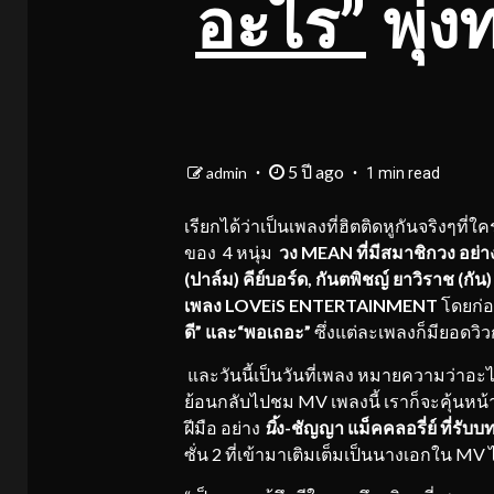
อะไร”
พุ่ง
5 ปี ago
admin
1 min read
เรียกได้ว่าเป็นเพลงที่ฮิตติดหูกันจริงๆท
ของ 4 หนุ่ม
วง
MEAN ที่มีสมาชิกวง อย่าง 
(ปาล์ม) คีย์บอร์ด, กันตพิชญ์ ยาวิราช (กัน) 
เพลง LOVEiS ENTERTAINMENT
โดยก่อ
ดี” และ“พอเถอะ”
ซึ่งแต่ละเพลงก็มียอดวิว
และวันนี้เป็นวันที่เพลง หมายความว่าอะไร
ย้อนกลับไปชม MV เพลงนี้ เราก็จะคุ้นหน้า
ฝีมือ อย่าง
นิ้
ง-ชัญญา แม็คคลอรี่ย์ ที่รับบทเ
ซั่น 2 ที่เข้ามาเติมเต็มเป็นนางเอกใน MV ไ