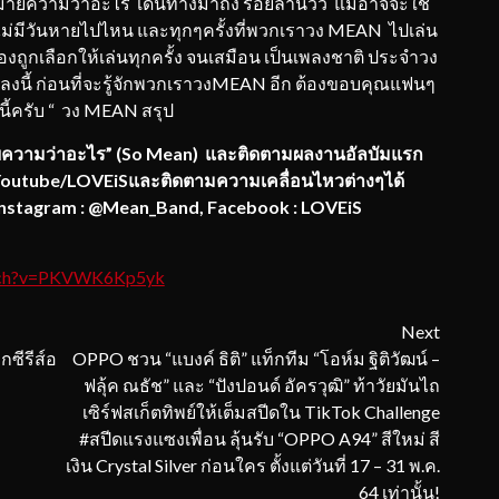
 หมายความว่าอะไร เดินทางมาถึง ร้อยล้านวิว แม้อาจจะใช้
บไม่มีวันหายไปไหน และทุกๆครั้งที่พวกเราวง MEAN ไปเล่น
งถูกเลือกให้เล่นทุกครั้ง จนเสมือน เป็นเพลงชาติ ประจำวง
งนี้ ก่อนที่จะรู้จักพวกเราวงMEAN อีก ต้องขอบคุณแฟนๆ
งนี้ครับ “ วง MEAN สรุป
ความว่าอะไร
”
(So Mean)
และติดตามผลงานอัลบัมแรก
outube/LOVEiSและติดตามความเคลื่อนไหวต่างๆได้
Instagram : @Mean_Band, Facebook : LOVEiS
atch?v=PKVWK6Kp5yk
Next
กซีรีส์อ
OPPO ชวน “แบงค์ ธิติ” แท็กทีม “โอห์ม ฐิติวัฒน์ –
ฟลุ้ค ณธัช” และ “ปังปอนด์ อัครวุฒิ” ท้าวัยมันไถ
เซิร์ฟสเก็ตทิพย์ให้เต็มสปีดใน TikTok Challenge
#สปีดแรงแซงเพื่อน ลุ้นรับ “OPPO A94” สีใหม่ สี
เงิน Crystal Silver ก่อนใคร ตั้งแต่วันที่ 17 – 31 พ.ค.
64 เท่านั้น!