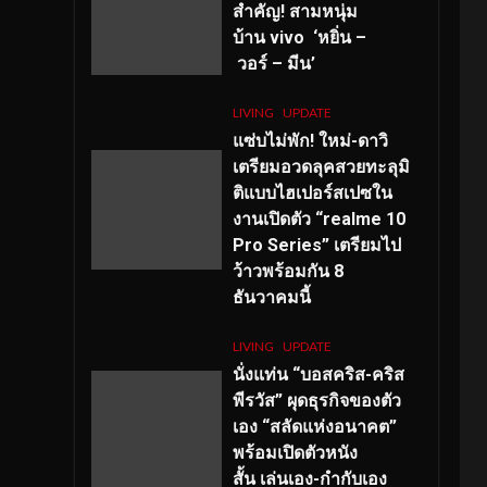
สำคัญ
! สามหนุ่ม
บ้าน vivo ‘หยิ่น –
วอร์ – มีน’
LIVING
UPDATE
แซ่บไม่พัก! ใหม่-ดาวิ
เตรียมอวดลุคสวยทะลุมิ
ติแบบไฮเปอร์สเปซใน
งานเปิดตัว “realme 10
Pro Series” เตรียมไป
ว้าวพร้อมกัน 8
ธันวาคมนี้
LIVING
UPDATE
นั่งแท่น “บอสคริส-คริส
พีรวัส” ผุดธุรกิจของตัว
เอง “สลัดแห่งอนาคต”
พร้อมเปิดตัวหนัง
สั้น เล่นเอง-กำกับเอง