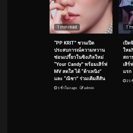
1 min read
1 m
“PP KRIT” ชวนเปิด
เปิด
ประสบการณ์ความหวาน
ใหม่
ซ่อนเปรี้ยวในซิงเกิลใหม่
สถาน
“Your Candy” พร้อมเสิร์ฟ
เสิร
MV สดใส ได้ “ต้าเหนิง”
แรก 8
และ “ณิชา” ร่วมเติมสีสัน
21 ช
1 ชั่วโมง ago
admin