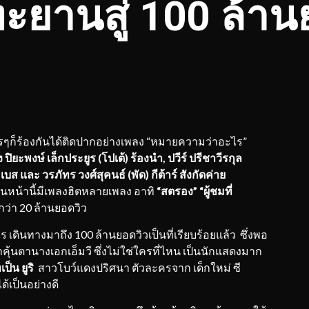
ทะยานสู่ 100 ล้า
ี่ใครๆก็ร้องกันได้ติดปากอย่างเพลง “หมายความว่าอะไร”
ปิยะพงษ์ เล็กประยูร (โปเต้) ร้องนำ, ปวีร์ ปรีชาวีรกุล
เบส และ วรภัทร วงศ์สุคนธ์ (พัด) กีต้าร์ สังกัดค่าย
นหน้านี้มีเพลงฮิตหลายเพลง อาทิ
“สตรอง” “ผู้ชมที่
กว่า 20 ล้านยอดวิว
 เดินทางมาถึง 100 ล้านยอดวิวเป็นที่เรียบร้อยแล้ว ซึ่งพอ
คุ้นตานางเอกเอ็มวี ซึ่งไม่ใช่ใครที่ไหน เป็นนักแสดงมาก
ป็น ยูริ
สาวโบว์แดงปริศนา ตัวละครจาก เด็กใหม่ ซี
ด้เป็นอย่างดี