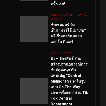
ครั้งแรก!
EVENT & CONCERT
LIVING
UPDATE
ซัคเซสมอร์ จัด
เต็ม
!
“มาริโอ้ เมาเร่อ”
พรีเซ็นเตอร์คนแรก
เอส
.โอ.ดี มอร์
LIVING
UPDATE
บิว – จักรพันธ์ ร่วม
สร้างปรากฏการณ์การ
ช้อปสุดสนุก กับ
แคมเปญ “Central
Midnight Sale”ในรูป
แบบ On The Way
Live ครั้งแรก! ผ่าน Tik
Tok Central
Department