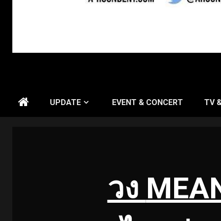
UPDATE
EVENT & CONCERT
TV 
วง
MEAN