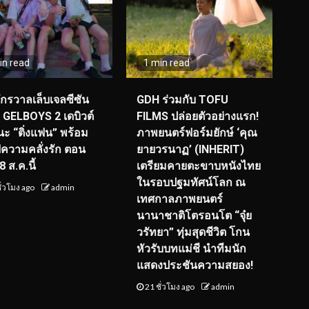
in read
1 min read
จักรวาลเล็บเจลซีซัน
GDH ร่วมกับ TOFU
! GELBOYS 2 เดบิวต์
FILMS ปล่อยตัวอย่างแรก!
ะ “ติ่งแฟน” พร้อม
ภาพยนตร์ฟอร์มยักษ์ ‘คุณ
์ฟความคลั่งรัก ตอน
ยายวรนาฏ’ (INHERIT)
 ส.ค.นี้
เตรียมคายตะขาบหนังไทย
ในรอบปฐมทัศน์โลก ณ
ั่วโมง ago
admin
เทศกาลภาพยนตร์
นานาชาติโตรอนโต “จุ๋ย
วรัทยา” ทุ่มสุดชีวิต โกน
หัวรับบทแม่ชี นำทีมนัก
แสดงประชันความสยอง!
21 ชั่วโมง ago
admin