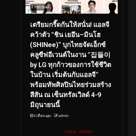
1 min read
เตรียมกรี๊ดกันให้สนั่น! แอลจี
คว้าตัว “ชิน เยอึน–มินโฮ
(SHINee)” บุกไทยจัดเอ็กซ์
คลูซีฟอีเวนต์ในงาน “집들이
by LG ทุกก้าวของการใช้ชีวิต
ในบ้าน เริ่มต้นกับแอลจี”
พร้อมทัพศิลปินไทยร่วมสร้าง
สีสัน ณ เซ็นทรัลเวิลด์ 4-9
มิถุนายนนี้
2 เดือน ago
admin
LIVING
UPDATE