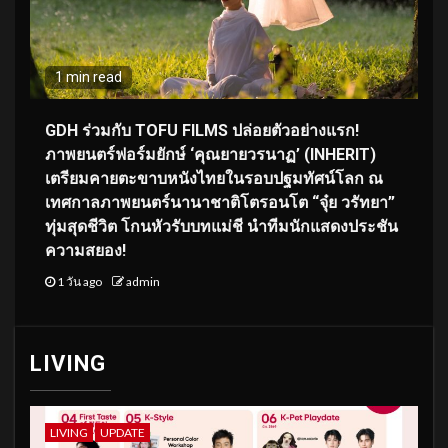
1 min read
GDH ร่วมกับ TOFU FILMS ปล่อยตัวอย่างแรก!
ภาพยนตร์ฟอร์มยักษ์ ‘คุณยายวรนาฏ’ (INHERIT)
เตรียมคายตะขาบหนังไทยในรอบปฐมทัศน์โลก ณ
เทศกาลภาพยนตร์นานาชาติโตรอนโต “จุ๋ย วรัทยา”
ทุ่มสุดชีวิต โกนหัวรับบทแม่ชี นำทีมนักแสดงประชัน
ความสยอง!
1 วัน ago
admin
LIVING
LIVING
UPDATE