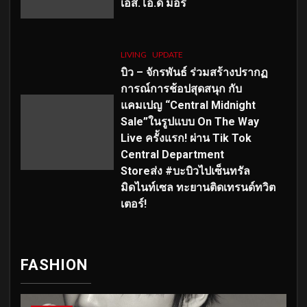
เอส
.โอ.ดี มอร์
LIVING
UPDATE
บิว – จักรพันธ์ ร่วมสร้างปรากฏ
การณ์การช้อปสุดสนุก กับ
แคมเปญ “Central Midnight
Sale”ในรูปแบบ On The Way
Live ครั้งแรก! ผ่าน Tik Tok
Central Department
Storeส่ง #บะบิวไปเซ็นทรัล
มิดไนท์เซล ทะยานติดเทรนด์ทวิต
เตอร์!
FASHION