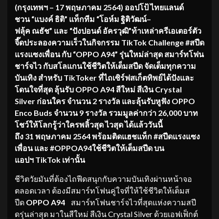
(กรุงเทพฯ
– 17 พฤษภาคม 2564) ออปโป้ ไทยแลนด์
ชวน “แบงค์ ธิติ” แท็กทีม “
โอห์ม
ฐิติวัฒน์
–
ฟลุ้ค
ณธัช
” และ “ปังปอนด์ อัครวุฒิ”ท้าเหล่าครีเอเตอร์ตัว
จี๊ดประลองความเร็วในกิจกรรม TikTok Challenge #สปีด
แรงแซงเพื่อน กับ “OPPO A94” รุ่นใหม่ล่าสุด สมาร์ทโฟน
ชาร์จไว กับสโลแกนใช้ชีวิตให้เต็มสปีด จัดเต็มทุกความ
บันเทิง สำหรับ TikToker ที่ไถเซิร์ฟสเก็ตทิพย์ได้ปังและ
โดนใจที่สุด ลุ้นรับ OPPO A94 สีใหม่ สีเงิน Crystal
Silver ก่อนใคร จำนวน 2 รางวัล และลุ้นรับหูฟัง OPPO
Enco Buds จำนวน 9 รางวัล รวมมูลค่ากว่า 26,000 บาท
โชว์ให้โลกรู้ว่าใครพลิ้วสุด ไวสุด ได้แล้ววันนี้
ถึง 31 พฤษภาคม 2564 พร้อมติดแฮชแท็ก #สปีดแรงแซง
เพื่อน และ #OPPOA94ใช้ชีวิตให้เต็มสปีด บน
แอปฯ TikTok เท่านั้น
ชีวิตวัยมันที่ต้องไถฟีดสนุกกับความบันเทิงผ่านหน้าจอ
ตลอดเวลา ต้องมีสมาร์ทโฟนคู่ใจที่ให้ใช้ชีวิตให้เต็มส
ปีด
OPPO A94
สมาร์ทโฟนชาร์จไวที่สุดแห่งความสปี
ดรุ่นล่าสุด มาในสีใหม่ สีเงิน Crystal Silver ด้วยเอฟเฟ็กต์