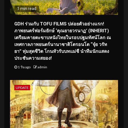
1 min read
GDH ร่วมกับ TOFU FILMS ปล่อยตัวอย่างแรก!
ภาพยนตร์ฟอร์มยักษ์ ‘คุณยายวรนาฏ’ (INHERIT)
เตรียมคายตะขาบหนังไทยในรอบปฐมทัศน์โลก ณ
เทศกาลภาพยนตร์นานาชาติโตรอนโต “จุ๋ย วรัท
ยา” ทุ่มสุดชีวิต โกนหัวรับบทแม่ชี นำทีมนักแสดง
ประชันความสยอง!
1 วัน ago
admin
UPDATE