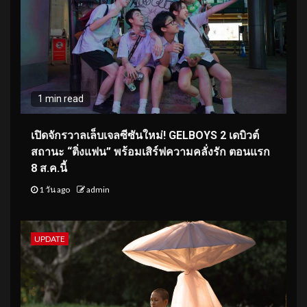
1 min read
เปิดจักรวาลเล็บเจลซีซันใหม่! GELBOYS 2 เดบิวต์
สถานะ “ติ่งแฟน” พร้อมเสิร์ฟความคลั่งรัก ตอนแรก
8 ส.ค.นี้
1 วัน ago
admin
UPDATE