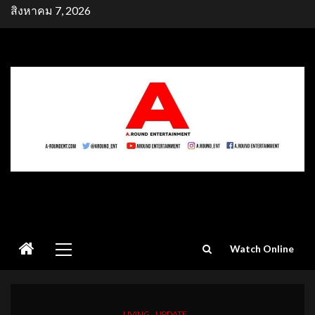
Skip
สิงหาคม 7, 2026
to
content
Primary
Watch Online
Menu
LIVING
UPDATE