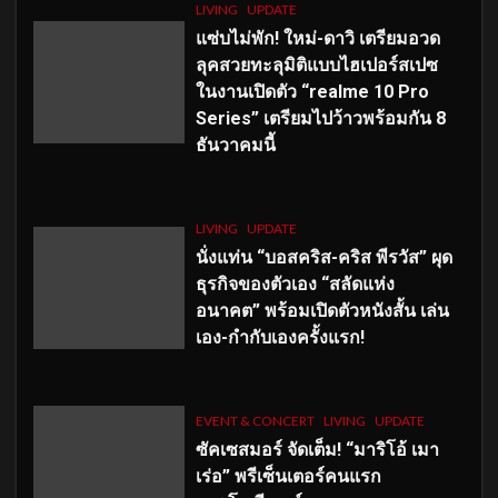
LIVING
UPDATE
แซ่บไม่พัก! ใหม่-ดาวิ เตรียมอวด
ลุคสวยทะลุมิติแบบไฮเปอร์สเปซ
ในงานเปิดตัว “realme 10 Pro
Series” เตรียมไปว้าวพร้อมกัน 8
ธันวาคมนี้
LIVING
UPDATE
นั่งแท่น “บอสคริส-คริส พีรวัส” ผุด
ธุรกิจของตัวเอง “สลัดแห่ง
อนาคต” พร้อมเปิดตัวหนังสั้น เล่น
เอง-กำกับเองครั้งแรก!
EVENT & CONCERT
LIVING
UPDATE
ซัคเซสมอร์ จัดเต็ม
!
“มาริโอ้ เมา
เร่อ” พรีเซ็นเตอร์คนแรก