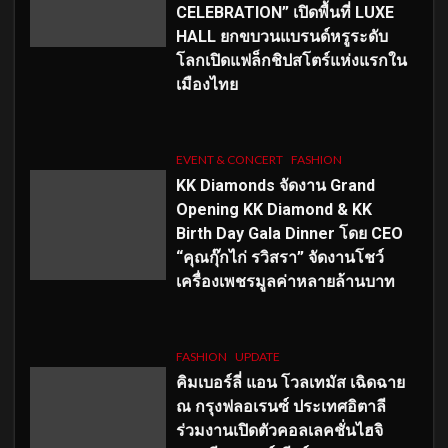
CELEBRATION” เปิดพื้นที่ LUXE
HALL ยกขบวนแบรนด์หรูระดับ
โลกเปิดแฟล็กชิปสโตร์แห่งแรกใน
เมืองไทย
EVENT & CONCERT
FASHION
KK Diamonds จัดงาน Grand
Opening KK Diamond & KK
Birth Day Gala Dinner โดย CEO
“คุณกุ๊กไก่ รวิสรา” จัดงานโชว์
เครื่องเพชรมูลค่าหลายล้านบาท
FASHION
UPDATE
คิมเบอร์ลี่ แอน โวลเทมัส เฉิดฉาย
ณ กรุงฟลอเรนซ์ ประเทศอิตาลี
ร่วมงานเปิดตัวคอลเลคชั่นไฮจิ