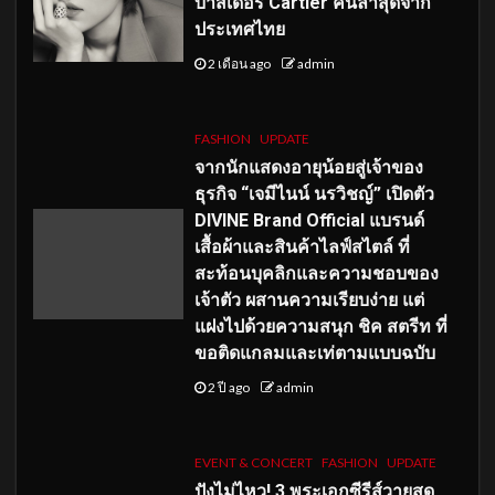
บาสเดอร์ Cartier คนล่าสุดจาก
ประเทศไทย
2 เดือน ago
admin
FASHION
UPDATE
จากนักแสดงอายุน้อยสู่เจ้าของ
ธุรกิจ “เจมีไนน์ นรวิชญ์” เปิดตัว
DIVINE Brand Official แบรนด์
เสื้อผ้าและสินค้าไลฟ์สไตล์ ที่
สะท้อนบุคลิกและความชอบของ
เจ้าตัว ผสานความเรียบง่าย แต่
แฝงไปด้วยความสนุก ชิค สตรีท ที่
ขอติดแกลมและเท่ตามแบบฉบับ
2 ปี ago
admin
EVENT & CONCERT
FASHION
UPDATE
ปังไม่ไหว! 3 พระเอกซีรีส์วายสุด