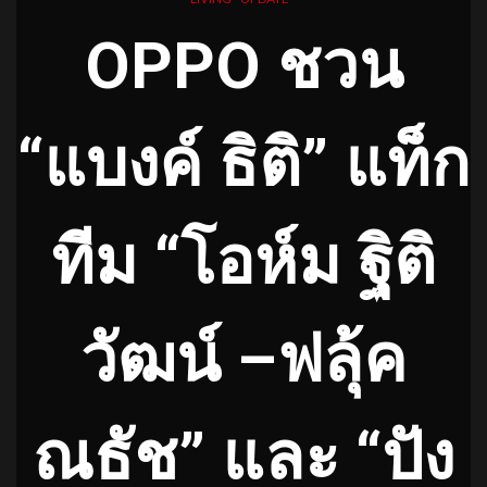
OPPO ชวน
“แบงค์ ธิติ” แท็ก
ทีม “โอห์ม ฐิติ
วัฒน์ –ฟลุ้ค
ณธัช” และ “ปัง