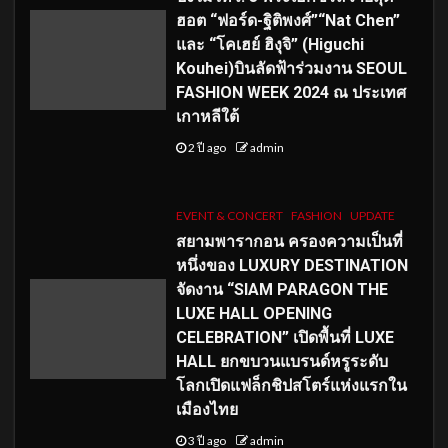
ฮอต “ฟอร์ด-ฐิติพงศ์”“Nat Chen”
และ “โคเฮย์ ฮิงุจิ” (Higuchi
Kouhei)บินลัดฟ้าร่วมงาน SEOUL
FASHION WEEK 2024 ณ ประเทศ
เกาหลีใต้
2 ปี ago
admin
EVENT & CONCERT
FASHION
UPDATE
สยามพารากอน ครองความเป็นที่
หนึ่งของ LUXURY DESTINATION
จัดงาน “SIAM PARAGON THE
LUXE HALL OPENING
CELEBRATION” เปิดพื้นที่ LUXE
HALL ยกขบวนแบรนด์หรูระดับ
โลกเปิดแฟล็กชิปสโตร์แห่งแรกใน
เมืองไทย
3 ปี ago
admin