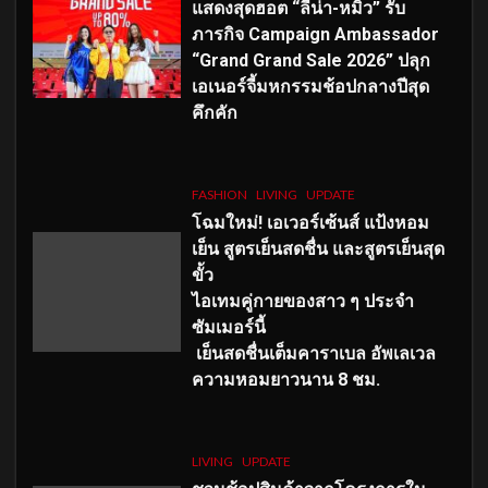
แสดงสุดฮอต “ลีน่า-หมิว” รับ
ภารกิจ Campaign Ambassador
“Grand Grand Sale 2026” ปลุก
เอเนอร์จี้มหกรรมช้อปกลางปีสุด
คึกคัก
FASHION
LIVING
UPDATE
โฉมใหม่
! เอเวอร์เซ้นส์ แป้งหอม
เย็น สูตรเย็นสดชื่น และสูตรเย็นสุด
ขั้ว
ไอเทมคู่กายของสาว ๆ ประจำ
ซัมเมอร์นี้
เย็นสดชื่นเต็มคาราเบล อัพเลเวล
ความหอมยาวนาน
8
ชม.
LIVING
UPDATE