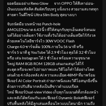
ยอดนิยมอย่าง Reno Glow จาก OPPO ให้สีเทาอ่อน-
เงินแบบเมทัลลิค สัมผัสเรียบหรู แข็งแรง สวยงามสะกดทุก
สายตา ในดีไซน์ Ultra Slim Body สุดบางเบา
จับถนัดมือ บนหน้าจอ Punch-hole
AMOLEDขนาด 6.43 นิ้ว ที่ให้สนุกกับทุกเอ็นเตอร์เทนเม
นท์ได้อย่างเต็มตา ใช้งานทั้งวันได้อย่างเต็มสปีดไร้กังวล
ด้วยเทคโนโลยีชาร์จไว 30W VOOC Flash
Charge 4.0 ชาร์จเต็ม 100% ภายใน 56 นาที หรือ
ชาร์จ 5 นาที ดู YouTube ได้ 2.9 ชั่วโมง คุยได้ 3.2 ชั่วโมง
หรือ เล่น Instagram ได้ 1 ชั่วโมง พร้อมความจุขนาด
ใหญ่ RAM 8GB ROM 128GB เล่นเกมสนุกได้ไร้
สะดุด หรือจะพกไปถ่ายภาพและวิดีโอก็ทำได้อย่างโดด
เด่นด้วย 4 กล้องหลัง AI ความละเอียด 48MP ที่มาพร้อม
ฟีเจอร์ AI Color Portrait ถ่ายภาพนิ่งและวิดีโอสนุกยิ่งขึ้น
ด้วยการปรับสีฉากหลังเป็นสีขาวดำแบบเรียล
ไทม์ ฟีเจอร์Dual-view Video เก็บทุกโมเมนต์ทั้งกล้องหน้า
และหลังได้พร้อมกัน และฟีเจอร์ Dynamic Bokehฟีเจอร์
ปรับพื้นหลังให้มีลูกเล่นเคลื่อนไหวแบบไดนามิก รวมถึง