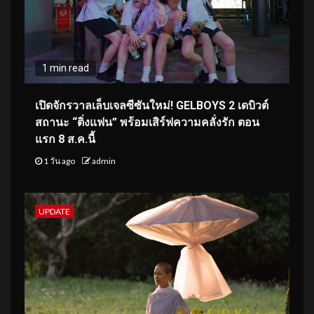
1 min read
เปิดจักรวาลเล็บเจลซีซันใหม่! GELBOYS 2 เดบิวต์
สถานะ “ติ่งแฟน” พร้อมเสิร์ฟความคลั่งรัก ตอน
แรก 8 ส.ค.นี้
1 วัน ago
admin
UPDATE