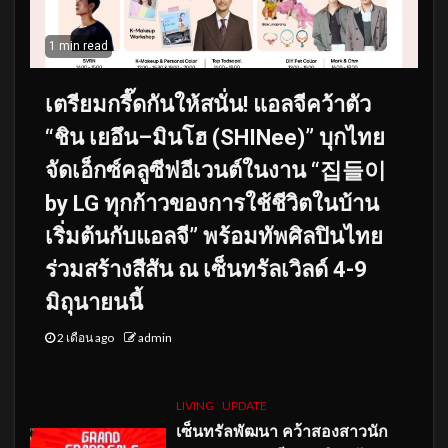
1 min read
เตรียมกรี๊ดกันให้สนั่น! แอลจีคว้าตัว
“ชิน เยอึน–มินโฮ (SHINee)” บุกไทย
จัดเอ็กซ์คลูซีฟอีเวนต์ในงาน “집들이
by LG ทุกก้าวของการใช้ชีวิตในบ้าน
เริ่มต้นกับแอลจี” พร้อมทัพศิลปินไทย
ร่วมสร้างสีสัน ณ เซ็นทรัลเวิลด์ 4-9
มิถุนายนนี้
2 เดือน ago
admin
LIVING
UPDATE
เซ็นทรัลพัฒนา คว้าสองสาวนัก