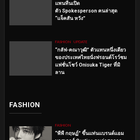
แพนทีนเปิด
ตัว
Spokesperson คนล่าสุด
“แจ็คสัน หวัง”
FASHION
UPDATE
“กลัฟ-คณาวุฒิ” ตัวแทนหนึ่งเดียว
ของประเทศไทยนั่งฟรอนต์โรว์ชม
แฟชั่นโชว์ Onisuka Tiger ที่มิ
ลาน
FASHION
FASHION
“พีพี กฤษฏ์” ขึ้นแท่นแบรนด์แอม