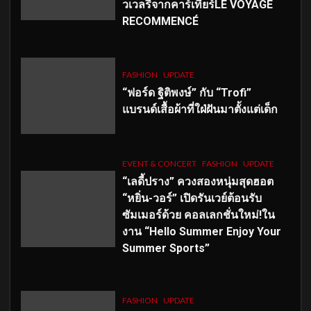
วเวลรีจากคาร์เทียร์LE VOYAGE
RECOMMENCÉ
FASHION
UPDATE
“ฟอร์ด ฐิติพงษ์” กับ “Trofi”
แบรนด์เสื้อผ้าที่ใฝ่ฝันมาตั้งแต่เด็ก
EVENT & CONCERT
FASHION
UPDATE
“เลดี้ปราง” ควงสองหนุ่มสุดฮอต
“หยิ่น-วอร์” เปิดรันเวย์ต้อนรับ
ซัมเมอร์ด้วย คอลเลกชั่นใหม่!ใน
งาน “Hello Summer Enjoy Your
Summer Sports”
FASHION
UPDATE