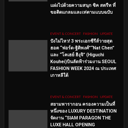
แฝงไปด้วยความสนุก ชิค สตรีท ที่
ขอติดแกลมและเท่ตามแบบฉบับ
EVENT & CONCERT
FASHION
UPDATE
ปังไม่ไหว! 3 พระเอกซีรีส์วายสุด
ฮอต “ฟอร์ด-ฐิติพงศ์”“Nat Chen”
และ “โคเฮย์ ฮิงุจิ” (Higuchi
Kouhei)บินลัดฟ้าร่วมงาน SEOUL
FASHION WEEK 2024 ณ ประเทศ
เกาหลีใต้
EVENT & CONCERT
FASHION
UPDATE
สยามพารากอน ครองความเป็นที่
หนึ่งของ LUXURY DESTINATION
จัดงาน “SIAM PARAGON THE
LUXE HALL OPENING