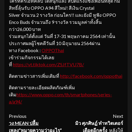
ใครที่ครีเอทคลิป ได้สนุกและ สปีดแรงแซงเพื่อนที่สุด ก็มี
สิทธิ์ลุ้นรับ OPPO A94 สีใหม่! สีเงิน Crystal
Silver จำนวน 2 รางวัล ก่อนใคร!! และยังมี หูฟัง OPPO
Enco Buds จำนวนถึง 9 รางวัล รวมมูลค่าทั้งสิ้น
กว่า26,000 บาท
ร่วมสนุกได้ตั้งแต่ วันที่ 17-31 พฤษภาคม 2564 เท่านั้น
ประกาศผลผู้โชคดีวันที่ 10 มิถุนายน 2564ผ่าน
ทาง Facebook :
OPPOThai
เข้าร่วมกิจกรรมได้เลย
ที่
https://vt.tiktok.com/ZSJfTVU7B/
ติดตามข่าวสารเพิ่มเติมที่
http://facebook.com/oppothai
ติดตามรายละเอียดผลิตภัณฑ์เพิ่ม
เติม
https://www.oppo.com/th/smartphones/series-
a/a94/
Continue
Previous
Next
วง
MEAN ปลื้ม
มิว ศุภ
ศิษฏ์
ทำทวิต
เต
อร์
Reading
เพลง“หมายความว่าอะไร”
เดือดอีกครั้ง
หลังให้