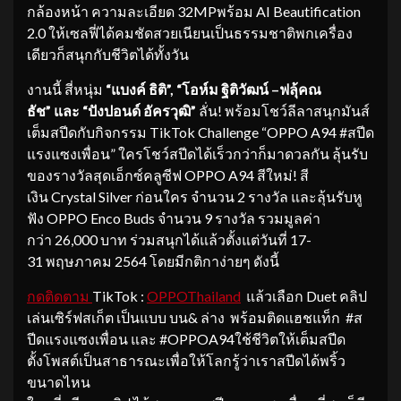
กล้องหน้า ความละเอียด 32MPพร้อม AI Beautification
2.0 ให้เซลฟี่ได้คมชัดสวยเนียนเป็นธรรมชาติพกเครื่อง
เดียวก็สนุกกับชีวิตได้ทั้งวัน
งานนี้ สี่หนุ่ม
“แบงค์ ธิติ”, “
โอห์ม
ฐิติวัฒน์
–ฟลุ้ค
ณ
ธัช
” และ “ปังปอนด์ อัครวุฒิ”
ลั่น! พร้อมโชว์ลีลาสนุกมันส์
เต็มสปีดกับกิจกรรม TikTok Challenge “OPPO A94 #สปีด
แรงแซงเพื่อน” ใครโชว์สปีดได้เร็วกว่าก็มาดวลกัน ลุ้นรับ
ของรางวัลสุดเอ็กซ์คลูซีฟ OPPO A94 สีใหม่! สี
เงิน Crystal Silver ก่อนใคร จำนวน 2 รางวัล และลุ้นรับหู
ฟัง OPPO Enco Buds จำนวน 9 รางวัล รวมมูลค่า
กว่า 26,000 บาท ร่วมสนุกได้แล้วตั้งแต่วันที่ 17-
31 พฤษภาคม 2564 โดยมีกติกาง่ายๆ ดังนี้
กดติดตาม
TikTok :
OPPOThailand
แล้วเลือก Duet คลิป
เล่นเซิร์ฟสเก็ต เป็นแบบ บน& ล่าง พร้อมติดแฮชแท็ก #ส
ปีดแรงแซงเพื่อน และ #OPPOA94ใช้ชีวิตให้เต็มสปีด
ตั้งโพสต์เป็นสาธารณะเพื่อให้โลกรู้ว่าเราสปีดได้พริ้ว
ขนาดไหน