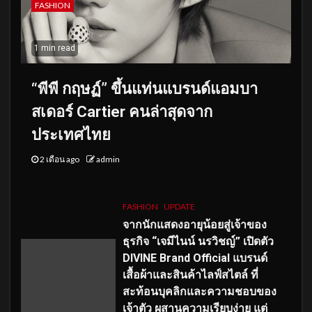
FASHION
1 min read
“พีพี กฤษฏ์” ขึ้นแท่นแบรนด์แอมบา
สเดอร์ Cartier คนล่าสุดจาก
ประเทศไทย
2 เดือน ago
admin
FASHION
UPDATE
จากนักแสดงอายุน้อยสู่เจ้าของ
ธุรกิจ “เจมีไนน์ นรวิชญ์” เปิดตัว
DIVINE Brand Official แบรนด์
เสื้อผ้าและสินค้าไลฟ์สไตล์ ที่
สะท้อนบุคลิกและความชอบของ
เจ้าตัว ผสานความเรียบง่าย แต่