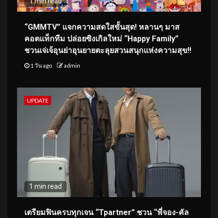
1 min read
“GMMTV” แจกความสดใสขั้นสุด! หลานๆ มาส
คอตแท็กทีม ปล่อยซิงเกิลใหม่ “Happy Family”
ชวนเจ่เจ้อุนย่าอุนยายตะลุยสวนสนุกแห่งความสุข!!
1 วัน ago
admin
UPDATE
1 min read
เตรียมฟินครบทุกเจน “Tpartner” ชวน “พี่จอง-คัล