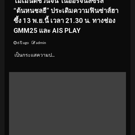
โมเมนต์ชวนจิ้น ในออริจินัลซีรีส์
“ต้นหนชลธี” ประเดิมความฟินซ่าส์ฮา
ซึ้ง 13 พ.ย.นี้ เวลา 21.30 น. ทางช่อง
GMM25 และ AIS PLAY
6 ปี ago
admin
เป็นกระแสความป...