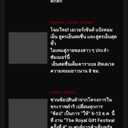
คึกคัก
FASHION
LIVING
UPDATE
โฉมใหม่
! เอเวอร์เซ้นส์ แป้งหอม
เย็น สูตรเย็นสดชื่น และสูตรเย็นสุด
ขั้ว
ไอเทมคู่กายของสาว ๆ ประจำ
ซัมเมอร์นี้
เย็นสดชื่นเต็มคาราเบล อัพเลเวล
ความหอมยาวนาน
8
ชม.
LIVING
UPDATE
ชวนช้อปสินค้าจากโครงการใน
พระราชดำริ เปลี่ยนทุกการ
“ช้อป” เป็นการ “ให้” 6-12 ธ.ค. นี้
ที่ งาน “The Royal Gift Festival
ครั้งที่ 4” ณ ศูนย์การค้าเซ็นทรัล