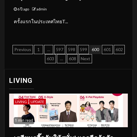
6 ปี ago
admin
ครั้งแรกในประเทศไทยT...
Posts
Previous
1
…
597
598
599
600
601
602
pagination
603
…
608
Next
LIVING
LIVING
UPDATE
1 min read