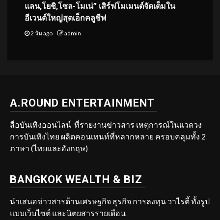
แลน,โยชิ,โซล-โมเน่” เสิร์ฟโมเมนต์จัดเต็มใน
อีเวนต์ใหญ่สุดเอ็กคลูชีฟ
2 วัน ago
admin
A.ROUND ENTERTAINMENT
สื่อบันเทิงออนไลน์ ที่รายงานข่าวสาร เหตุการณ์ในแวดวง
การบันเทิงไทย ผลิตคอนเทนท์ที่หลากหลาย ครอบคลุมทั้ง 2
ภาษา (ไทยและอังกฤษ)
BANGKOK WEALTH & BIZ
นำเสนอข่าวสารด้านเศรษฐกิจ ธุรกิจ การลงทุน วาไรตี้ ทั้งรูป
แบบเว็บไซต์ และนิตยสารรายเดือน