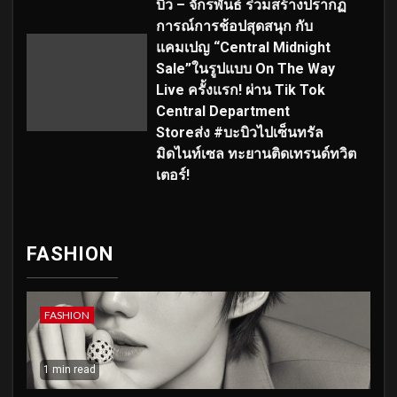
บิว – จักรพันธ์ ร่วมสร้างปรากฏ
การณ์การช้อปสุดสนุก กับ
แคมเปญ “Central Midnight
Sale”ในรูปแบบ On The Way
Live ครั้งแรก! ผ่าน Tik Tok
Central Department
Storeส่ง #บะบิวไปเซ็นทรัล
มิดไนท์เซล ทะยานติดเทรนด์ทวิต
เตอร์!
FASHION
FASHION
1 min read