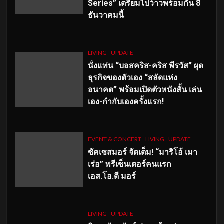
Series” เตรียมไปว้าวพร้อมกัน 8
ธันวาคมนี้
LIVING
UPDATE
นั่งแท่น “บอสคริส-คริส พีรวัส” ผุด
ธุรกิจของตัวเอง “สลัดแห่ง
อนาคต” พร้อมเปิดตัวหนังสั้น เล่น
เอง-กำกับเองครั้งแรก!
EVENT & CONCERT
LIVING
UPDATE
ซัคเซสมอร์ จัดเต็ม
!
“มาริโอ้ เมา
เร่อ” พรีเซ็นเตอร์คนแรก
เอส
.โอ.ดี มอร์
LIVING
UPDATE