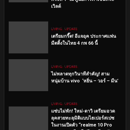
เวิลด์
LIVING
UPDATE
เตรียมกรี๊ด! อีแจอุค ประกาศแฟน
มีตติ้งในไทย 4 กพ 66 นี้
LIVING
UPDATE
ไม่พลาดทุกวินาทีสำคัญ
! สาม
หนุ่มบ้าน vivo ‘หยิ่น – วอร์ – มีน’
LIVING
UPDATE
แซ่บไม่พัก! ใหม่-ดาวิ เตรียมอวด
ลุคสวยทะลุมิติแบบไฮเปอร์สเปซ
ในงานเปิดตัว “realme 10 Pro