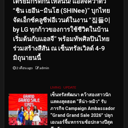
เตรียมกรี๊ดกันให้สนั่น! แอลจีคว้าตัว
“ชิน เยอึน–มินโฮ (SHINee)” บุกไทย
จัดเอ็กซ์คลูซีฟอีเวนต์ในงาน “집들이
by LG ทุกก้าวของการใช้ชีวิตในบ้าน
เริ่มต้นกับแอลจี” พร้อมทัพศิลปินไทย
ร่วมสร้างสีสัน ณ เซ็นทรัลเวิลด์ 4-9
มิถุนายนนี้
2 เดือน ago
admin
LIVING
UPDATE
เซ็นทรัลพัฒนา คว้าสองสาวนัก
แสดงสุดฮอต “ลีน่า-หมิว” รับ
ภารกิจ Campaign Ambassador
“Grand Grand Sale 2026” ปลุก
เอเนอร์จี้มหกรรมช้อปกลางปีสุด