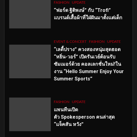
FASHION
UPDATE
“ฟอร์ด ฐิติพงษ์” กับ “Trofi”
แบรนด์เสื้อผ้าที่ใฝ่ฝันมาตั้งแต่เด็ก
EVENT & CONCERT
FASHION
UPDATE
“เลดี้ปราง” ควงสองหนุ่มสุดฮอต
“หยิ่น-วอร์” เปิดรันเวย์ต้อนรับ
ซัมเมอร์ด้วย คอลเลกชั่นใหม่!ใน
งาน “Hello Summer Enjoy Your
Summer Sports”
FASHION
UPDATE
แพนทีนเปิด
ตัว
Spokesperson คนล่าสุด
“แจ็คสัน หวัง”