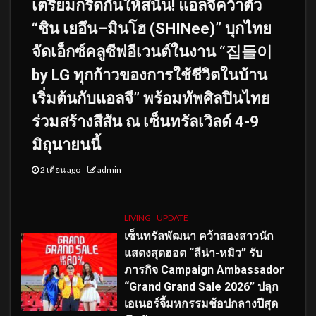
เตรียมกรี๊ดกันให้สนั่น! แอลจีคว้าตัว
“ชิน เยอึน–มินโฮ (SHINee)” บุกไทย
จัดเอ็กซ์คลูซีฟอีเวนต์ในงาน “집들이
by LG ทุกก้าวของการใช้ชีวิตในบ้าน
เริ่มต้นกับแอลจี” พร้อมทัพศิลปินไทย
ร่วมสร้างสีสัน ณ เซ็นทรัลเวิลด์ 4-9
มิถุนายนนี้
2 เดือน ago
admin
LIVING
UPDATE
เซ็นทรัลพัฒนา คว้าสองสาวนัก
แสดงสุดฮอต “ลีน่า-หมิว” รับ
ภารกิจ Campaign Ambassador
“Grand Grand Sale 2026” ปลุก
เอเนอร์จี้มหกรรมช้อปกลางปีสุด