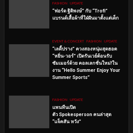
FASHION
UPDATE
“ฟอร์ด ฐิติพงษ์” กับ “Trofi”
แบรนด์เสื้อผ้าที่ใฝ่ฝันมาตั้งแต่เด็ก
EVENT & CONCERT
FASHION
UPDATE
“เลดี้ปราง” ควงสองหนุ่มสุดฮอต
“หยิ่น-วอร์” เปิดรันเวย์ต้อนรับ
ซัมเมอร์ด้วย คอลเลกชั่นใหม่!ใน
งาน “Hello Summer Enjoy Your
Summer Sports”
FASHION
UPDATE
แพนทีนเปิด
ตัว
Spokesperson คนล่าสุด
“แจ็คสัน หวัง”