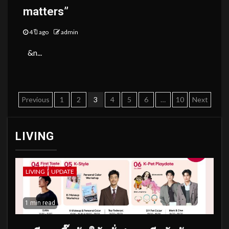
matters”
4 ปี ago
admin
&n...
Posts
Previous
1
2
3
4
5
6
…
10
Next
pagination
LIVING
LIVING
UPDATE
1 min read