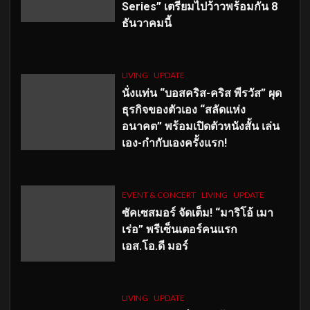
Series” เตรียมไปว้าวพร้อมกัน 8
ธันวาคมนี้
LIVING
UPDATE
นั่งแท่น “บอสคริส-คริส พีรวัส” ผุด
ธุรกิจของตัวเอง “สลัดแห่ง
อนาคต” พร้อมเปิดตัวหนังสั้น เล่น
เอง-กำกับเองครั้งแรก!
EVENT & CONCERT
LIVING
UPDATE
ซัคเซสมอร์ จัดเต็ม
!
“มาริโอ้ เมา
เร่อ” พรีเซ็นเตอร์คนแรก
เอส
.โอ.ดี มอร์
LIVING
UPDATE