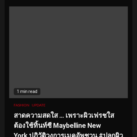
1 min read
FASHION
UPDATE
สาดความสดใส … เพราะผิวเฟรชใส
ต้องใช้ทิ้นท์ซี Maybelline New
York ปฏิวัติวงการเมคอัพชวน #ปลุกผิว