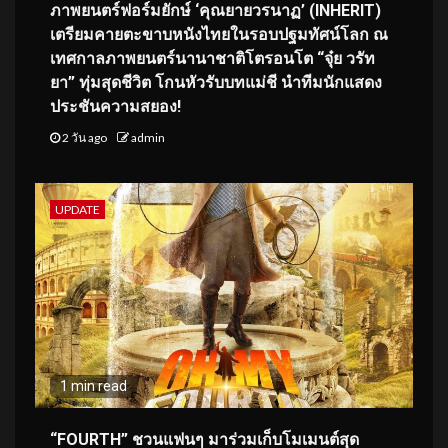
ภาพยนตร์ฟอร์มยักษ์ ‘คุณยายวรนาฏ’ (INHERIT)
เตรียมคายตะขาบหนังไทยในรอบปฐมทัศน์โลก ณ
เทศกาลภาพยนตร์นานาชาติโตรอนโต “จุ๋ย วรัท
ยา” ทุ่มสุดชีวิต โกนหัวรับบทแม่ชี นำทีมนักแสดง
ประชันความสยอง!
2 วัน ago
admin
UPDATE
1 min read
“FOURTH” ชวนแฟนๆ มาร่วมเก็บโมเมนต์สุด