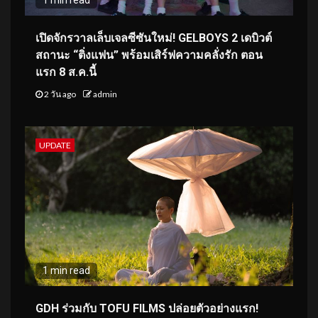
เปิดจักรวาลเล็บเจลซีซันใหม่! GELBOYS 2 เดบิวต์
สถานะ “ติ่งแฟน” พร้อมเสิร์ฟความคลั่งรัก ตอน
แรก 8 ส.ค.นี้
2 วัน ago
admin
UPDATE
1 min read
GDH ร่วมกับ TOFU FILMS ปล่อยตัวอย่างแรก!