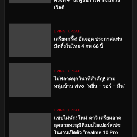
ครั้งที่ 4” ณ ศูนย์การค้าเซ็นทรัล
เวิลด์
LIVING
UPDATE
เตรียมกรี๊ด! อีแจอุค ประกาศแฟน
มีตติ้งในไทย 4 กพ 66 นี้
LIVING
UPDATE
ไม่พลาดทุกวินาทีสำคัญ
! สาม
หนุ่มบ้าน vivo ‘หยิ่น – วอร์ – มีน’
LIVING
UPDATE
แซ่บไม่พัก! ใหม่-ดาวิ เตรียมอวด
ลุคสวยทะลุมิติแบบไฮเปอร์สเปซ
ในงานเปิดตัว “realme 10 Pro