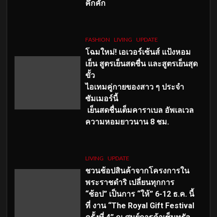
คึกคัก
FASHION
LIVING
UPDATE
โฉมใหม่
! เอเวอร์เซ้นส์ แป้งหอม
เย็น สูตรเย็นสดชื่น และสูตรเย็นสุด
ขั้ว
ไอเทมคู่กายของสาว ๆ ประจำ
ซัมเมอร์นี้
เย็นสดชื่นเต็มคาราเบล อัพเลเวล
ความหอมยาวนาน
8
ชม.
LIVING
UPDATE
ชวนช้อปสินค้าจากโครงการใน
พระราชดำริ เปลี่ยนทุกการ
“ช้อป” เป็นการ “ให้” 6-12 ธ.ค. นี้
ที่ งาน “The Royal Gift Festival