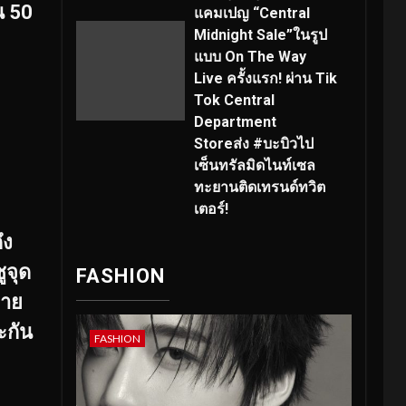
น 50
แคมเปญ “Central
Midnight Sale”ในรูป
แบบ On The Way
Live ครั้งแรก! ผ่าน Tik
Tok Central
Department
Storeส่ง #บะบิวไป
เซ็นทรัลมิดไนท์เซล
ทะยานติดเทรนด์ทวิต
เตอร์!
ึง
ูจุด
FASHION
ลาย
ะกัน
FASHION