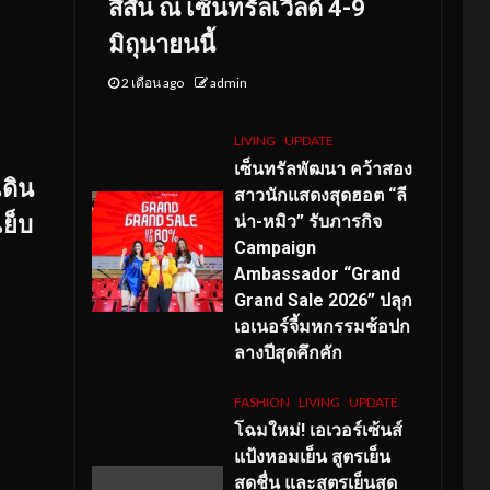
สีสัน ณ เซ็นทรัลเวิลด์ 4-9
มิถุนายนนี้
2 เดือน ago
admin
LIVING
UPDATE
เซ็นทรัลพัฒนา คว้าสอง
เดิน
สาวนักแสดงสุดฮอต “ลี
ย็บ
น่า-หมิว” รับภารกิจ
Campaign
Ambassador “Grand
Grand Sale 2026” ปลุก
เอเนอร์จี้มหกรรมช้อปก
ลางปีสุดคึกคัก
FASHION
LIVING
UPDATE
โฉมใหม่
! เอเวอร์เซ้นส์
แป้งหอมเย็น สูตรเย็น
สดชื่น และสูตรเย็นสุด