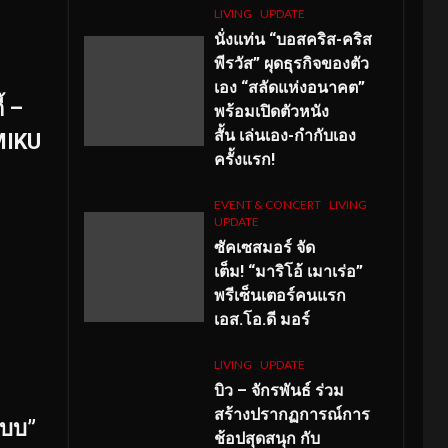
LIVING
UPDATE
นั่งแท่น “บอสคริส-คริส
พีรวัส” ผุดธุรกิจของตัว
เอง “สลัดแห่งอนาคต”
้ –
พร้อมเปิดตัวหนัง
สั้น เล่นเอง-กำกับเอง
 MIKU
ครั้งแรก!
EVENT & CONCERT
LIVING
UPDATE
ซัคเซสมอร์ จัด
เต็ม
!
“มาริโอ้ เมาเร่อ”
พรีเซ็นเตอร์คนแรก
เอส
.โอ.ดี มอร์
LIVING
UPDATE
บิว – จักรพันธ์ ร่วม
สร้างปรากฏการณ์การ
แบบ”
ช้อปสุดสนุก กับ