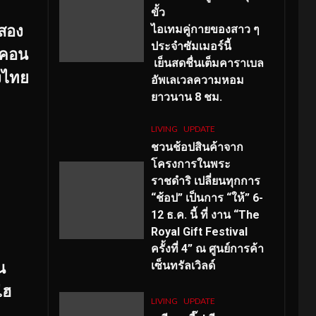
ขั้ว
สอง
ไอเทมคู่กายของสาว ๆ
ประจำซัมเมอร์นี้
อคอน
เย็นสดชื่นเต็มคาราเบล
องไทย
อัพเลเวลความหอม
ยาวนาน
8
ชม.
LIVING
UPDATE
ชวนช้อปสินค้าจาก
โครงการในพระ
ราชดำริ เปลี่ยนทุกการ
“ช้อป” เป็นการ “ให้” 6-
12 ธ.ค. นี้ ที่ งาน “The
Royal Gift Festival
ครั้งที่ 4” ณ ศูนย์การค้า
เซ็นทรัลเวิลด์
น
ไฮ
LIVING
UPDATE