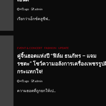
4 ปี ago
admin
เรียกว่าเอ็กซ์คลูซีฟ...
EVENT & CONCERT
FASHION
UPDATE
คู่จิ้นฮอตแห่งปี “ฟิล์ม ธนภัทร – แจม
รชตะ” โชว์ความอลังการเครื่องเพชรรูปผึ้ง
กระแทกใจ!
4 ปี ago
admin
ความฮอตที่ถูกยกให้เป...