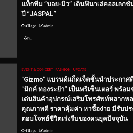
แท็กทีม “บอย-มิว” เดินฟินาเล่คอลเลกชั่
ปี “JASPAL”
4 ปี ago
admin
&n...
EVENT & CONCERT
FASHION
UPDATE
“Gizmo” แบรนด์แก็ดเจ็ตชั้นนำประกาศด
“มิกค์ ทองระย้า” เป็นพรีเซ็นเตอร์ พร้อมช
เด่นสินค้าอุปกรณ์เสริมโทรศัพท์หลากห
คุณภาพดี ราคาคุ้มค่า หาซื้อง่าย มีรับปร
ตอบโจทย์ชีวิตเร่งรีบของคนยุคปัจจุบัน
4 ปี ago
admin