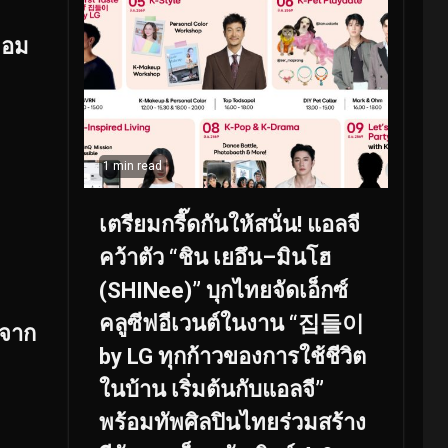
หอม
1 min read
เตรียมกรี๊ดกันให้สนั่น! แอลจี
คว้าตัว “ชิน เยอึน–มินโฮ
(SHINee)” บุกไทยจัดเอ็กซ์
คลูซีฟอีเวนต์ในงาน “집들이
 จาก
by LG ทุกก้าวของการใช้ชีวิต
ในบ้าน เริ่มต้นกับแอลจี”
พร้อมทัพศิลปินไทยร่วมสร้าง