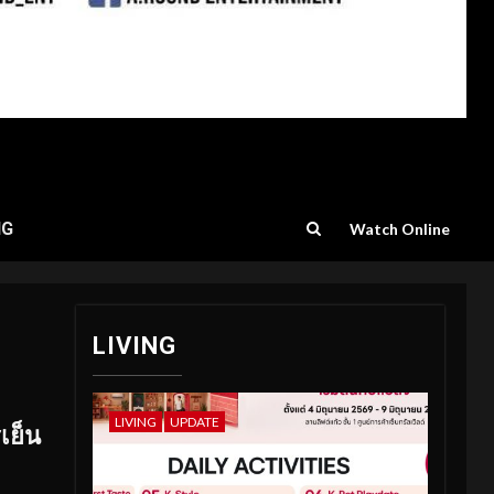
NG
Watch Online
LIVING
LIVING
UPDATE
รเย็น