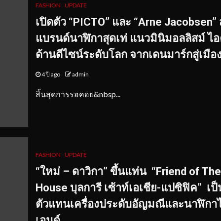
FASHION
UPDATE
เปิดตัว “
PICTO” และ “Arne Jacobsen” 
แบรนด์นาฬิกาสุดเท่ แนวมินิมอลลิสม์ ไ
ด้านดีไซน์ระดับโลก จากเดนมาร์กสู่เมื
4 ปี ago
admin
สิ้นสุดการรอคอย&nbsp...
FASHION
UPDATE
“ใหม่ – ดาวิกา” ขึ้นแท่น “Friend of The
House บุลการี เซ้าท์เอเชีย-แปซิฟิค” เป็
ตัวแทนเครื่องประดับอัญมณีและนาฬิกา
เอนด์