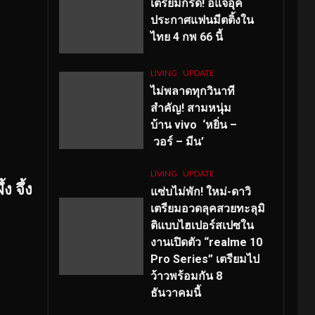
เตรียมกรี๊ด! อีแจอุค
ประกาศแฟนมีตติ้งใน
ไทย 4 กพ 66 นี้
LIVING
UPDATE
ไม่พลาดทุกวินาที
สำคัญ
! สามหนุ่ม
บ้าน vivo ‘หยิ่น –
วอร์ – มีน’
LIVING
UPDATE
 จึ้ง
แซ่บไม่พัก! ใหม่-ดาวิ
เตรียมอวดลุคสวยทะลุมิ
ติแบบไฮเปอร์สเปซใน
งานเปิดตัว “realme 10
Pro Series” เตรียมไป
ว้าวพร้อมกัน 8
ธันวาคมนี้