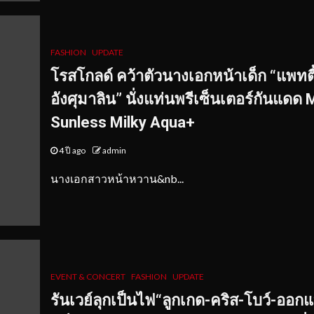
FASHION
UPDATE
โรสโกลด์ คว้าตัวนางเอกหน้าเด็ก “แพทตี
อังศุมาลิน” นั่งแท่นพรีเซ็นเตอร์กันแดด
Sunless Milky Aqua+
4 ปี ago
admin
นางเอกสาวหน้าหวาน&nb...
EVENT & CONCERT
FASHION
UPDATE
รันเวย์ลุกเป็นไฟ“ลูกเกด-คริส-โบว์-ออก