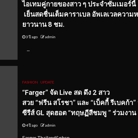
ไอเทมคู่กายของสาว ๆ ประจำซัมเมอร์นี้
เย็นสดชื่นเต็มคาราเบล อัพเลเวลความ
ยาวนาน
8
ชม.
3 ปี ago
admin
...
FASHION
UPDATE
“Farger” จัด Live สด ดึง 2 สาว
สวย “ฟรีน สโรชา” และ “เบ็คกี้ รีเบคก้า”
ซีรีส์ GL สุดฮอต “ทฤษฏีสีชมพู ” ร่วมงาน
4 ปี ago
admin
Farger Thailand&nbsp...