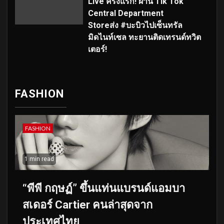
Live ครั้งแรก! ผ่าน Tik Tok
Central Department
Storeส่ง #บะบิวไปเซ็นทรัล
มิดไนท์เซล ทะยานติดเทรนด์ทวิต
เตอร์!
FASHION
FASHION
1 min read
“พีพี กฤษฏ์” ขึ้นแท่นแบรนด์แอมบา
สเดอร์ Cartier คนล่าสุดจาก
ประเทศไทย