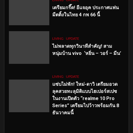
เตรียมกรี๊ด! อีแจอุค ประกาศแฟน
มีตติ้งในไทย 4 กพ 66 นี้
LIVING
UPDATE
ไม่พลาดทุกวินาทีสำคัญ
! สาม
หนุ่มบ้าน vivo ‘หยิ่น – วอร์ – มีน’
LIVING
UPDATE
แซ่บไม่พัก! ใหม่-ดาวิ เตรียมอวด
ลุคสวยทะลุมิติแบบไฮเปอร์สเปซ
ในงานเปิดตัว “realme 10 Pro
Series” เตรียมไปว้าวพร้อมกัน 8
ธันวาคมนี้