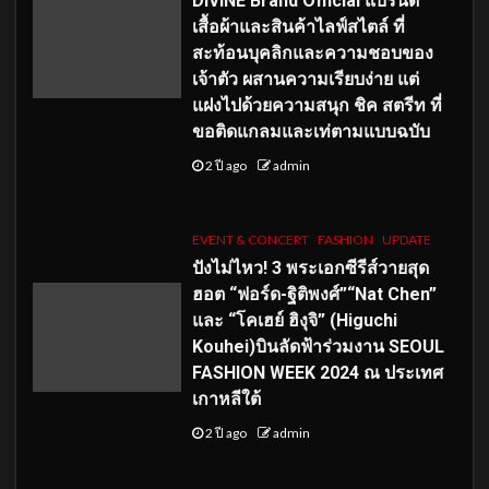
DIVINE Brand Official แบรนด์
เสื้อผ้าและสินค้าไลฟ์สไตล์ ที่
สะท้อนบุคลิกและความชอบของ
เจ้าตัว ผสานความเรียบง่าย แต่
แฝงไปด้วยความสนุก ชิค สตรีท ที่
ขอติดแกลมและเท่ตามแบบฉบับ
2 ปี ago
admin
EVENT & CONCERT
FASHION
UPDATE
ปังไม่ไหว! 3 พระเอกซีรีส์วายสุด
ฮอต “ฟอร์ด-ฐิติพงศ์”“Nat Chen”
และ “โคเฮย์ ฮิงุจิ” (Higuchi
Kouhei)บินลัดฟ้าร่วมงาน SEOUL
FASHION WEEK 2024 ณ ประเทศ
เกาหลีใต้
2 ปี ago
admin