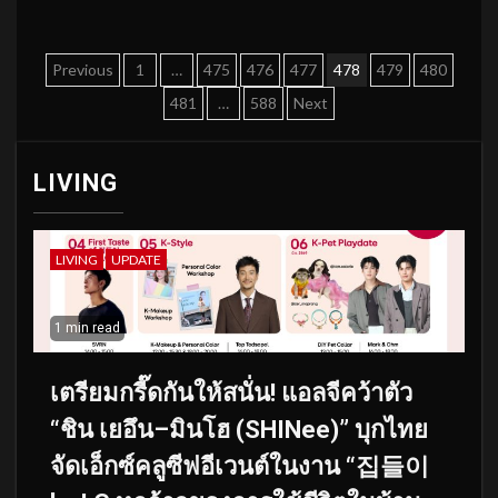
Posts
Previous
1
…
475
476
477
478
479
480
pagination
481
…
588
Next
LIVING
LIVING
UPDATE
1 min read
เตรียมกรี๊ดกันให้สนั่น! แอลจีคว้าตัว
“ชิน เยอึน–มินโฮ (SHINee)” บุกไทย
จัดเอ็กซ์คลูซีฟอีเวนต์ในงาน “집들이