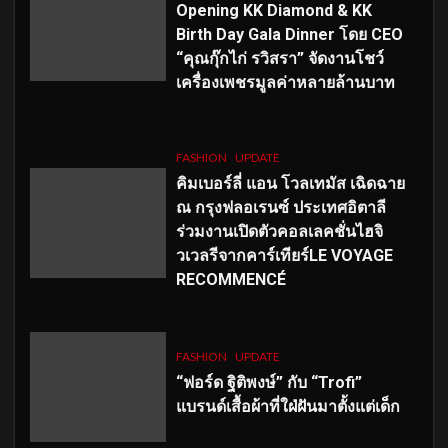
Opening KK Diamond & KK
Birth Day Gala Dinner โดย CEO
“คุณกุ๊กไก่ รวิสรา” จัดงานโชว์
เครื่องเพชรมูลค่าหลายล้านบาท
FASHION
UPDATE
คิมเบอร์ลี่ แอน โวลเทมัส เฉิดฉาย
ณ กรุงฟลอเรนซ์ ประเทศอิตาลี
ร่วมงานเปิดตัวคอลเลคชั่นไฮจิ
วเวลรีจากคาร์เทียร์LE VOYAGE
RECOMMENCÉ
FASHION
UPDATE
“ฟอร์ด ฐิติพงษ์” กับ “Trofi”
แบรนด์เสื้อผ้าที่ใฝ่ฝันมาตั้งแต่เด็ก