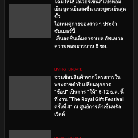
โฉมใหม่
! เอเวอร์เซ้นส์ แป้งหอม
เย็น สูตรเย็นสดชื่น และสูตรเย็นสุด
ขั้ว
ไอเทมคู่กายของสาว ๆ ประจำ
ซัมเมอร์นี้
เย็นสดชื่นเต็มคาราเบล อัพเลเวล
ความหอมยาวนาน
8
ชม.
LIVING
UPDATE
ชวนช้อปสินค้าจากโครงการใน
พระราชดำริ เปลี่ยนทุกการ
“ช้อป” เป็นการ “ให้” 6-12 ธ.ค. นี้
ที่ งาน “The Royal Gift Festival
ครั้งที่ 4” ณ ศูนย์การค้าเซ็นทรัล
เวิลด์
LIVING
UPDATE