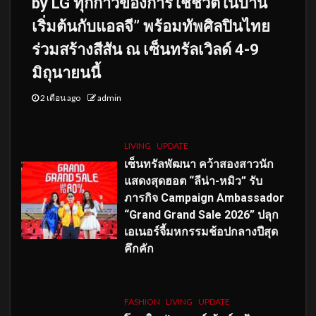
by LG ทุกก้าวของการใช้ชีวิตในบ้าน
เริ่มต้นกับแอลจี” พร้อมทัพศิลปินไทย
ร่วมสร้างสีสัน ณ เซ็นทรัลเวิลด์ 4-9
มิถุนายนนี้
2 เดือน ago
admin
LIVING
UPDATE
เซ็นทรัลพัฒนา คว้าสองสาวนัก
แสดงสุดฮอต “ลีน่า-หมิว” รับ
ภารกิจ Campaign Ambassador
“Grand Grand Sale 2026” ปลุก
เอเนอร์จี้มหกรรมช้อปกลางปีสุด
คึกคัก
FASHION
LIVING
UPDATE