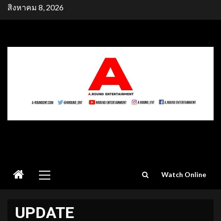
Skip
สิงหาคม 8, 2026
to
content
Primary
Watch Online
Menu
UPDATE