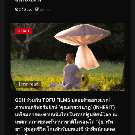
2 วัน ago
admin
UPDATE
1 min read
GDH ร่วมกับ TOFU FILMS ปล่อยตัวอย่างแรก!
ภาพยนตร์ฟอร์มยักษ์ ‘คุณยายวรนาฏ’ (INHERIT)
เตรียมคายตะขาบหนังไทยในรอบปฐมทัศน์โลก ณ
เทศกาลภาพยนตร์นานาชาติโตรอนโต “จุ๋ย วรัท
ยา” ทุ่มสุดชีวิต โกนหัวรับบทแม่ชี นำทีมนักแสดง