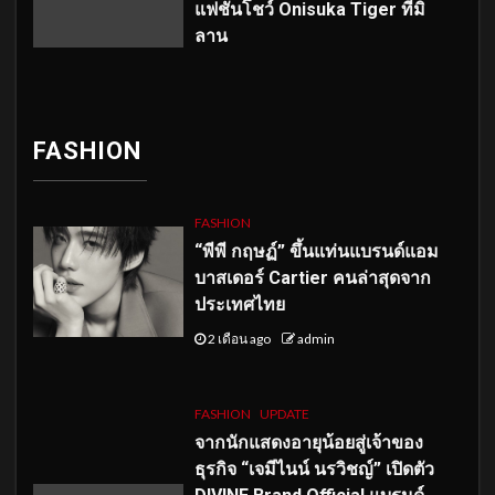
แฟชั่นโชว์ Onisuka Tiger ที่มิ
ลาน
FASHION
FASHION
“พีพี กฤษฏ์” ขึ้นแท่นแบรนด์แอม
บาสเดอร์ Cartier คนล่าสุดจาก
ประเทศไทย
2 เดือน ago
admin
FASHION
UPDATE
จากนักแสดงอายุน้อยสู่เจ้าของ
ธุรกิจ “เจมีไนน์ นรวิชญ์” เปิดตัว