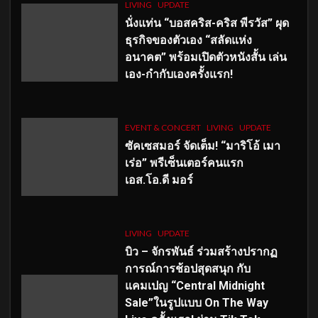
LIVING
UPDATE
นั่งแท่น “บอสคริส-คริส พีรวัส” ผุด
ธุรกิจของตัวเอง “สลัดแห่ง
อนาคต” พร้อมเปิดตัวหนังสั้น เล่น
เอง-กำกับเองครั้งแรก!
EVENT & CONCERT
LIVING
UPDATE
ซัคเซสมอร์ จัดเต็ม
!
“มาริโอ้ เมา
เร่อ” พรีเซ็นเตอร์คนแรก
เอส
.โอ.ดี มอร์
LIVING
UPDATE
บิว – จักรพันธ์ ร่วมสร้างปรากฏ
การณ์การช้อปสุดสนุก กับ
แคมเปญ “Central Midnight
Sale”ในรูปแบบ On The Way