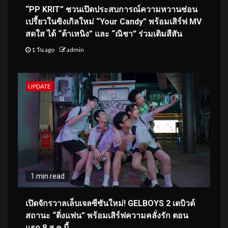
“PP KRIT” ชวนเปิดประสบการณ์ความหวานซ่อน
เปรี้ยวในซิงเกิลใหม่ “Your Candy” พร้อมเสิร์ฟ MV
สดใส ได้ “ต้าเหนิง” และ “ณิชา” ร่วมเติมสีสัน
1 วัน ago
admin
UPDATE
1 min read
เปิดจักรวาลเล็บเจลซีซันใหม่! GELBOYS 2 เดบิวต์
สถานะ “ติ่งแฟน” พร้อมเสิร์ฟความคลั่งรัก ตอน
แรก 8 ส.ค.นี้