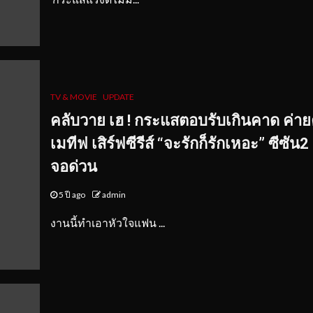
TV & MOVIE
UPDATE
คลับวาย เฮ ! กระแสตอบรับเกินคาด ค่า
เมทีฟ เสิร์ฟซีรีส์ “จะรักก็รักเหอะ” ซีซัน2
จอด่วน
5 ปี ago
admin
งานนี้ทำเอาหัวใจแฟน ...