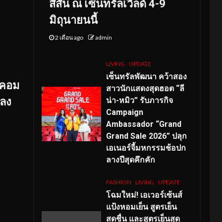
สีสัน ณ เซ็นทรัลเวิลด์ 4-9
มิถุนายนนี้
2 เดือน ago
admin
LIVING
UPDATE
เซ็นทรัลพัฒนา คว้าสอง
ยคอม
สาวนักแสดงสุดฮอต “ลี
 ลง
น่า-หมิว” รับภารกิจ
Campaign
Ambassador “Grand
Grand Sale 2026” ปลุก
เอเนอร์จี้มหกรรมช้อปก
ลางปีสุดคึกคัก
FASHION
LIVING
UPDATE
โฉมใหม่
! เอเวอร์เซ้นส์
แป้งหอมเย็น สูตรเย็น
สดชื่น และสูตรเย็นสุด