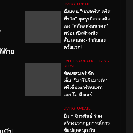
LIVING
UPDATE
นั่งแท่น “บอสคริส-คริส
พีรวัส” ผุดธุรกิจของตัว
เอง “สลัดแห่งอนาคต”
ท
พร้อมเปิดตัวหนัง
สั้น เล่นเอง-กำกับเอง
ครั้งแรก!
้ด้วย
EVENT & CONCERT
LIVING
UPDATE
ซัคเซสมอร์ จัด
เต็ม
!
“มาริโอ้ เมาเร่อ”
พรีเซ็นเตอร์คนแรก
เอส
.โอ.ดี มอร์
LIVING
UPDATE
บิว – จักรพันธ์ ร่วม
สร้างปรากฏการณ์การ
ช้อปสุดสนุก กับ
แบ๊ว
!