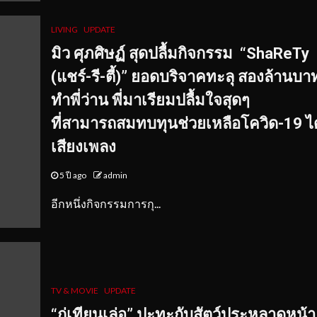
LIVING
UPDATE
มิว ศุภศิษฏ์ สุดปลื้มกิจกรรม “ShaReTy
(แชร์-รี-ตี้)” ยอดบริจาคทะลุ สองล้านบา
ทำพี่ว่าน พี่มาเรียมปลื้มใจสุดๆ
ที่สามารถสมทบทุนช่วยเหลือโควิด-19 ได
เสียงเพลง
5 ปี ago
admin
อีกหนึ่งกิจกรรมการกุ...
TV & MOVIE
UPDATE
“กู่เทียนเล่อ” ปะทะกับสัตว์ประหลาดหน้า