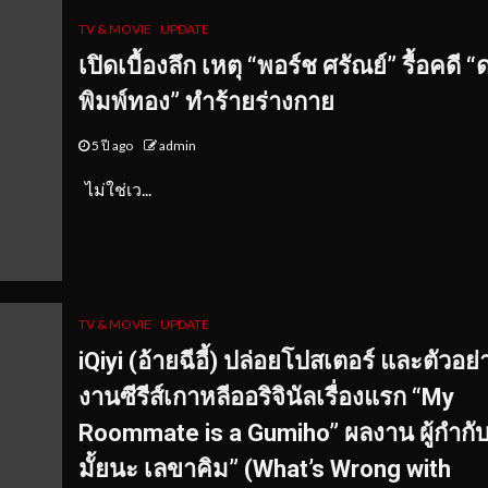
TV & MOVIE
UPDATE
เปิดเบื้องลึก เหตุ “พอร์ช ศรัณย์” รื้อคดี 
พิมพ์ทอง” ทำร้ายร่างกาย
5 ปี ago
admin
ไม่ใช่เว...
TV & MOVIE
UPDATE
iQiyi (อ้ายฉีอี้) ปล่อยโปสเตอร์ และตัวอย่
งานซีรีส์เกาหลีออริจินัลเรื่องแรก “My
Roommate is a Gumiho” ผลงาน ผู้กำกับ
มั้ยนะ เลขาคิม” (What’s Wrong with