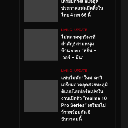
เตรียมกรี๊ด! อีแจอุค
ประกาศแฟนมีตติ้งใน
ไทย 4 กพ 66 นี้
LIVING
UPDATE
ไม่พลาดทุกวินาที
สำคัญ
! สามหนุ่ม
บ้าน vivo ‘หยิ่น –
วอร์ – มีน’
LIVING
UPDATE
แซ่บไม่พัก! ใหม่-ดาวิ
เตรียมอวดลุคสวยทะลุมิ
ติแบบไฮเปอร์สเปซใน
งานเปิดตัว “realme 10
Pro Series” เตรียมไป
ว้าวพร้อมกัน 8
ธันวาคมนี้