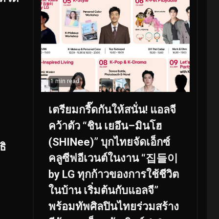
1 min read
เตรียมกรี๊ดกันให้สนั่น! แอลจี
คว้าตัว “ชิน เยอึน–มินโฮ
(SHINee)” บุกไทยจัดเอ็กซ์
ธิ
คลูซีฟอีเวนต์ในงาน “집들이
by LG ทุกก้าวของการใช้ชีวิต
ในบ้าน เริ่มต้นกับแอลจี”
พร้อมทัพศิลปินไทยร่วมสร้าง