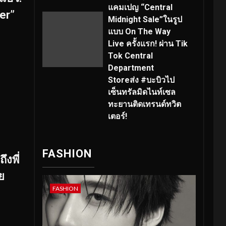
แคมเปญ “Central
er”
Midnight Sale”ในรูป
แบบ On The Way
Live ครั้งแรก! ผ่าน Tik
Tok Central
Department
Storeส่ง #บะบิวไป
เซ็นทรัลมิดไนท์เซล
ทะยานติดเทรนด์ทวิต
เตอร์!
FASHION
ึงพี่
ย
FASHION