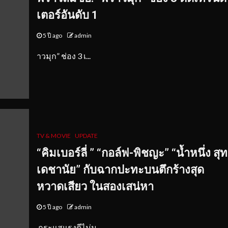
เตอร์อันดับ 1
5 ปี ago
admin
าวมุก” ช่อง 3 เ...
TV & MOVIE
UPDATE
“คิมเบอร์ลี่ ” “กอล์ฟ-พิชญะ” “น้ำหนึ่ง สุท
เดชานัย” กับฉากปะทะบนตึกร้างสุด
หวาดเสียว ในสองเสน่หา
5 ปี ago
admin
กระแสแรงดีไม่ม...