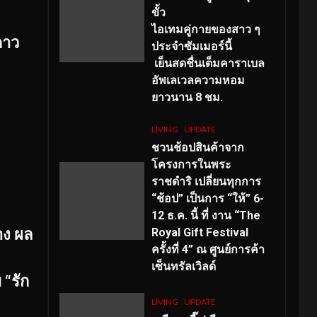
ขั้ว
ไอเทมคู่กายของสาว ๆ
“ดาว
ประจำซัมเมอร์นี้
เย็นสดชื่นเต็มคาราเบล
อัพเลเวลความหอม
ยาวนาน
8
ชม.
LIVING
UPDATE
ชวนช้อปสินค้าจาก
โครงการในพระ
ราชดำริ เปลี่ยนทุกการ
“ช้อป” เป็นการ “ให้” 6-
12 ธ.ค. นี้ ที่ งาน “The
าง ผล
Royal Gift Festival
ครั้งที่ 4” ณ ศูนย์การค้า
เซ็นทรัลเวิลด์
 “รัก
LIVING
UPDATE