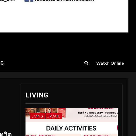
NG
Watch Online
LIVING
LIVING
UPDATE
ทวิต