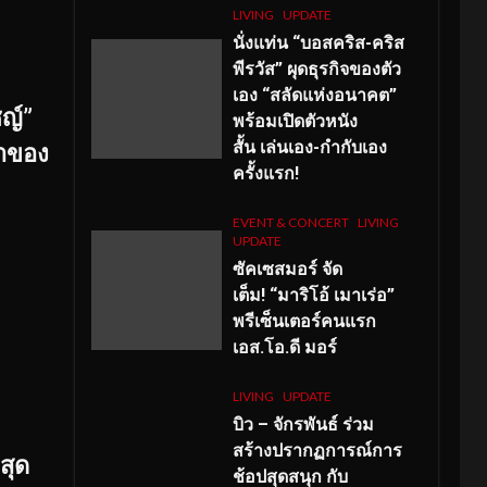
LIVING
UPDATE
นั่งแท่น “บอสคริส-คริส
พีรวัส” ผุดธุรกิจของตัว
เอง “สลัดแห่งอนาคต”
ชญ์”
พร้อมเปิดตัวหนัง
สั้น เล่นเอง-กำกับเอง
้าของ
ครั้งแรก!
EVENT & CONCERT
LIVING
UPDATE
ซัคเซสมอร์ จัด
เต็ม
!
“มาริโอ้ เมาเร่อ”
พรีเซ็นเตอร์คนแรก
เอส
.โอ.ดี มอร์
LIVING
UPDATE
บิว – จักรพันธ์ ร่วม
สร้างปรากฏการณ์การ
สุด
ช้อปสุดสนุก กับ