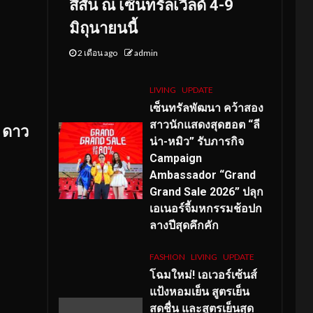
สีสัน ณ เซ็นทรัลเวิลด์ 4-9
มิถุนายนนี้
2 เดือน ago
admin
LIVING
UPDATE
เซ็นทรัลพัฒนา คว้าสอง
สาวนักแสดงสุดฮอต “ลี
ดาว
น่า-หมิว” รับภารกิจ
Campaign
Ambassador “Grand
Grand Sale 2026” ปลุก
เอเนอร์จี้มหกรรมช้อปก
ลางปีสุดคึกคัก
FASHION
LIVING
UPDATE
โฉมใหม่
! เอเวอร์เซ้นส์
แป้งหอมเย็น สูตรเย็น
สดชื่น และสูตรเย็นสุด