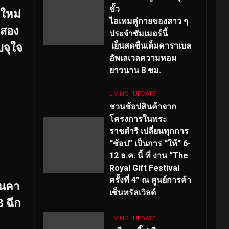
ขั้ว
ใหม่
ไอเทมคู่กายของสาว ๆ
‘สอง
ประจำซัมเมอร์นี้
เย็นสดชื่นเต็มคาราเบล
บจุใจ
อัพเลเวลความหอม
ยาวนาน
8
ชม.
LIVING
UPDATE
ชวนช้อปสินค้าจาก
โครงการในพระ
ราชดำริ เปลี่ยนทุกการ
“ช้อป” เป็นการ “ให้” 6-
12 ธ.ค. นี้ ที่ งาน “The
Royal Gift Festival
ครั้งที่ 4” ณ ศูนย์การค้า
ยนคา
เซ็นทรัลเวิลด์
B ฉีก
LIVING
UPDATE