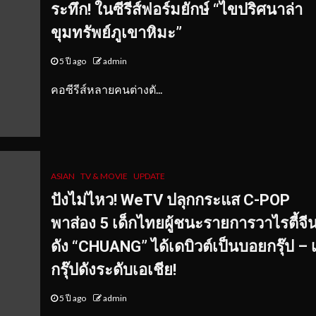
ระทึก! ในซีรีส์ฟอร์มยักษ์ “ไขปริศนาล่า
ขุมทรัพย์ภูเขาหิมะ”
5 ปี ago
admin
คอซีรีส์หลายคนต่างตั...
ASIAN
TV & MOVIE
UPDATE
ปังไม่ไหว! WeTV ปลุกกระแส C-POP
พาส่อง 5 เด็กไทยผู้ชนะรายการวาไรตี้จีน
ดัง “CHUANG” ได้เดบิวต์เป็นบอยกรุ๊ป – เ
กรุ๊ปดังระดับเอเชีย!
5 ปี ago
admin