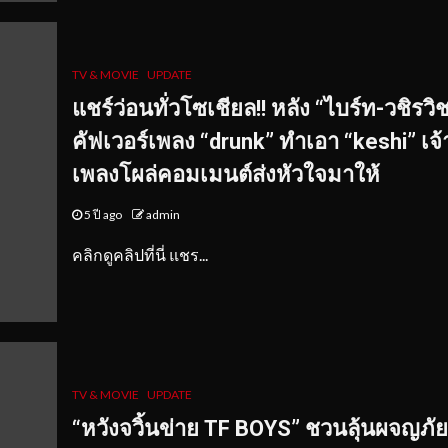
TV & MOVIE
UPDATE
แชร์ว่อนทั่วโซเชียล!! หลัง “ไบร์ท-วชิรวิ
คัฟเวอร์เพลง “drunk” ทำเอา “keshi” เจ
เพลงโผล่คอมเมนต์ส่งหัวใจมาให้
5 ปี ago
admin
คลิกดูคลิปที่นี่ แชร...
TV & MOVIE
UPDATE
“หวังจวิ้นข่าย TF BOYS” ชวนลุ้นผจญภัย