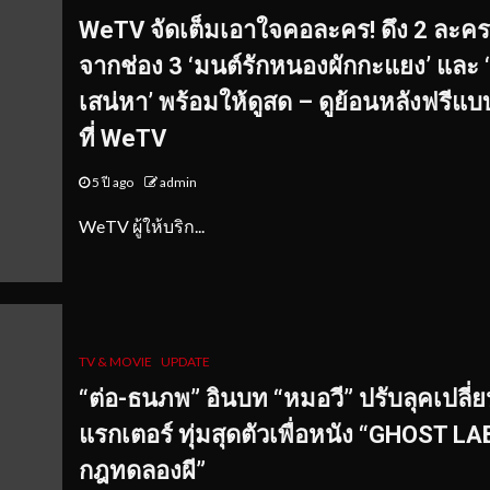
WeTV จัดเต็มเอาใจคอละคร! ดึง 2 ละคร
จากช่อง 3 ‘มนต์รักหนองผักกะแยง’ และ 
เสน่หา’ พร้อมให้ดูสด – ดูย้อนหลังฟรีแบ
ที่ WeTV
5 ปี ago
admin
WeTV ผู้ให้บริก...
TV & MOVIE
UPDATE
“ต่อ-ธนภพ” อินบท
“
หมอวี
”
ปรับลุคเปลี่
แรกเตอร์
ทุ่มสุดตัวเพื่อหนัง “GHOST LA
กฎทดลองผี”