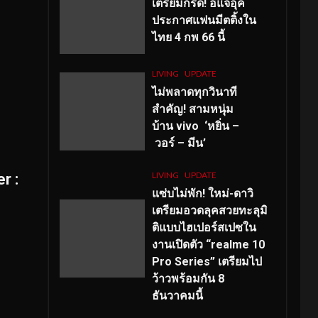
เตรียมกรี๊ด! อีแจอุค
ประกาศแฟนมีตติ้งใน
ไทย 4 กพ 66 นี้
LIVING
UPDATE
ไม่พลาดทุกวินาที
สำคัญ
! สามหนุ่ม
บ้าน vivo ‘หยิ่น –
วอร์ – มีน’
LIVING
UPDATE
r :
แซ่บไม่พัก! ใหม่-ดาวิ
เตรียมอวดลุคสวยทะลุมิ
ติแบบไฮเปอร์สเปซใน
งานเปิดตัว “realme 10
Pro Series” เตรียมไป
ว้าวพร้อมกัน 8
ธันวาคมนี้