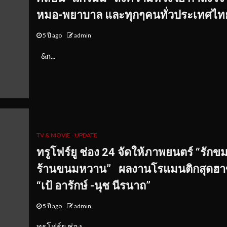
หมอ
-พยาบาล และทุกๆคนทั่วประเทศไท
5 ปี ago
admin
&n...
TV & MOVIE
UPDATE
ทรูโฟร์ยู ช่อง
24 จัดให้ภาพยนตร์ “รักข
ร้านขนมหวาน”
ผลงานโรแมนติกสุดฮา
“เป้ อารักษ์ -นุช นีรนาถ”
5 ปี ago
admin
ทรูโฟร์ยู ช่อง ...