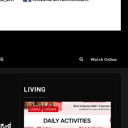
NG
Watch Online
LIVING
LIVING
UPDATE
ึงพี่