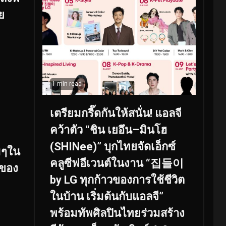
ย
1 min read
เตรียมกรี๊ดกันให้สนั่น! แอลจี
คว้าตัว “ชิน เยอึน–มินโฮ
(SHINee)” บุกไทยจัดเอ็กซ์
มๆใน
คลูซีฟอีเวนต์ในงาน “집들이
ของ
by LG ทุกก้าวของการใช้ชีวิต
ในบ้าน เริ่มต้นกับแอลจี”
พร้อมทัพศิลปินไทยร่วมสร้าง