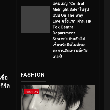
แคมเปญ “Central
Midnight Sale”ในรูป
แบบ On The Way
Live ครั้งแรก! ผ่าน Tik
Tok Central
Department
Storeส่ง #บะบิวไป
เซ็นทรัลมิดไนท์เซล
ทะยานติดเทรนด์ทวิต
เตอร์!
FASHION
ชื่อ
กิร์ล
FASHION