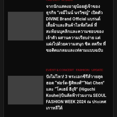
จากนักแสดงอายุน้อยสู่เจ้าของ
ธุรกิจ “เจมีไนน์ นรวิชญ์” เปิดตัว
DIVINE Brand Official แบรนด์
เสื้อผ้าและสินค้าไลฟ์สไตล์ ที่
สะท้อนบุคลิกและความชอบของ
เจ้าตัว ผสานความเรียบง่าย แต่
แฝงไปด้วยความสนุก ชิค สตรีท ที่
ขอติดแกลมและเท่ตามแบบฉบับ
EVENT & CONCERT
FASHION
UPDATE
ปังไม่ไหว! 3 พระเอกซีรีส์วายสุด
ฮอต “ฟอร์ด-ฐิติพงศ์”“Nat Chen”
และ “โคเฮย์ ฮิงุจิ” (Higuchi
Kouhei)บินลัดฟ้าร่วมงาน SEOUL
FASHION WEEK 2024 ณ ประเทศ
เกาหลีใต้