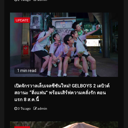
UPDATE
1 min read
เปิดจักรวาลเล็บเจลซีซันใหม่! GELBOYS 2 เดบิวต์
สถานะ “ติ่งแฟน” พร้อมเสิร์ฟความคลั่งรัก ตอน
แรก 8 ส.ค.นี้
3 วัน ago
admin