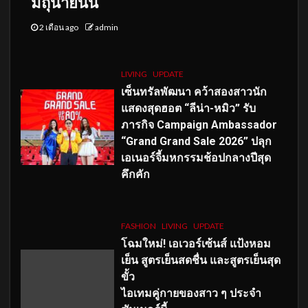
มิถุนายนนี้
2 เดือน ago
admin
LIVING
UPDATE
เซ็นทรัลพัฒนา คว้าสองสาวนัก
แสดงสุดฮอต “ลีน่า-หมิว” รับ
ภารกิจ Campaign Ambassador
“Grand Grand Sale 2026” ปลุก
เอเนอร์จี้มหกรรมช้อปกลางปีสุด
คึกคัก
FASHION
LIVING
UPDATE
โฉมใหม่
! เอเวอร์เซ้นส์ แป้งหอม
เย็น สูตรเย็นสดชื่น และสูตรเย็นสุด
ขั้ว
ไอเทมคู่กายของสาว ๆ ประจำ