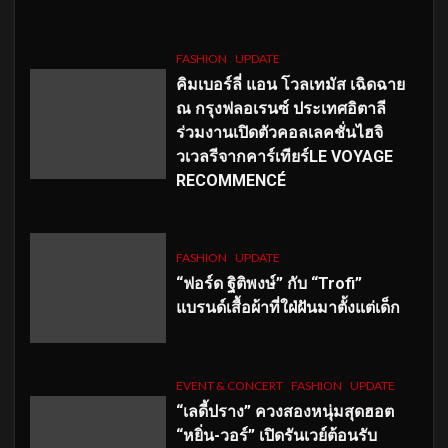
FASHION
UPDATE
คิมเบอร์ลี่ แอน โวลเทมัส เฉิดฉาย
ณ กรุงฟลอเรนซ์ ประเทศอิตาลี
ร่วมงานเปิดตัวคอลเลคชั่นไฮจิ
วเวลรีจากคาร์เทียร์LE VOYAGE
RECOMMENCÉ
FASHION
UPDATE
“ฟอร์ด ฐิติพงษ์” กับ “Trofi”
แบรนด์เสื้อผ้าที่ใฝ่ฝันมาตั้งแต่เด็ก
EVENT & CONCERT
FASHION
UPDATE
“เลดี้ปราง” ควงสองหนุ่มสุดฮอต
“หยิ่น-วอร์” เปิดรันเวย์ต้อนรับ