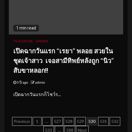
1 min read
TV & MOVIE
UPDATE
เปิดฉากวันแรก “เรยา” พลอย สวยใน
ชุดเจ้าสาว
เจอสามีทิพย์หลังถูก “นิว”
สับขาหลอก!!
5 ปี ago
admin
เปิดฉากวันแรกก็โชว์ร...
Posts
Previous
1
…
527
528
529
530
531
532
pagination
533
…
588
Next