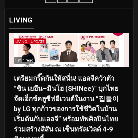
LIVING
LIVING
UPDATE
1 min read
เตรียมกรี๊ดกันให้สนั่น! แอลจีคว้าตัว
“ชิน เยอึน–มินโฮ (SHINee)” บุกไทย
จัดเอ็กซ์คลูซีฟอีเวนต์ในงาน “집들이
by LG ทุกก้าวของการใช้ชีวิตในบ้าน
เริ่มต้นกับแอลจี” พร้อมทัพศิลปินไทย
ร่วมสร้างสีสัน ณ เซ็นทรัลเวิลด์ 4-9