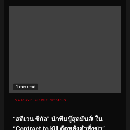
1 min read
TV & MOVIE
UPDATE
WESTERN
“
สตีเวน ซีกัล
” นำทีมบู๊สุดมันส์
!
ใน
“Contract to Kill ดัดหลังคำสั่งฆ่า”