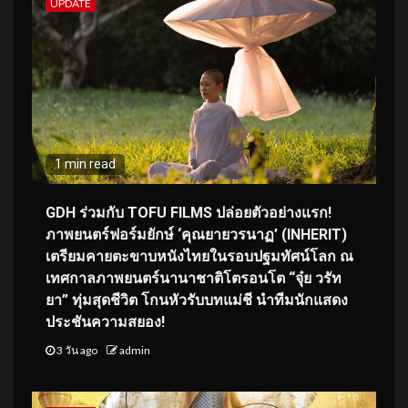
UPDATE
1 min read
GDH ร่วมกับ TOFU FILMS ปล่อยตัวอย่างแรก!
ภาพยนตร์ฟอร์มยักษ์ ‘คุณยายวรนาฏ’ (INHERIT)
เตรียมคายตะขาบหนังไทยในรอบปฐมทัศน์โลก ณ
เทศกาลภาพยนตร์นานาชาติโตรอนโต “จุ๋ย วรัท
ยา” ทุ่มสุดชีวิต โกนหัวรับบทแม่ชี นำทีมนักแสดง
ประชันความสยอง!
3 วัน ago
admin