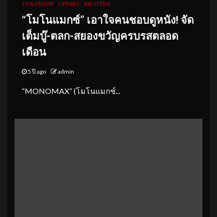
TV & MOVIE
UPDATE
WESTERN
“โมโนแมกซ์” เอาใจคนชอบดูหนัง
!
จัด
เต็มบู๊-ตลก-สยองขวัญครบรสตลอด
เดือน
5 ปี ago
admin
“MONOMAX” (โมโนแมกซ์...