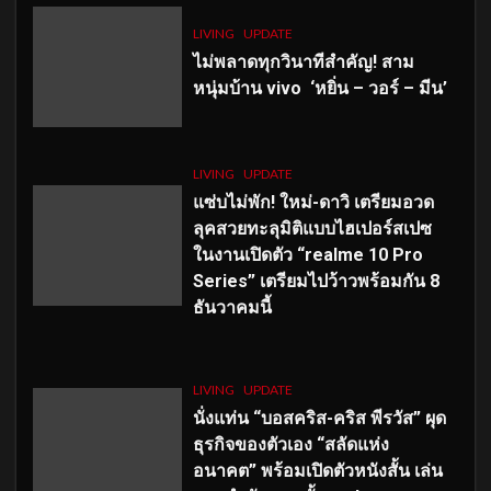
LIVING
UPDATE
ไม่พลาดทุกวินาทีสำคัญ
! สาม
หนุ่มบ้าน vivo ‘หยิ่น – วอร์ – มีน’
LIVING
UPDATE
แซ่บไม่พัก! ใหม่-ดาวิ เตรียมอวด
ลุคสวยทะลุมิติแบบไฮเปอร์สเปซ
ในงานเปิดตัว “realme 10 Pro
Series” เตรียมไปว้าวพร้อมกัน 8
ธันวาคมนี้
LIVING
UPDATE
นั่งแท่น “บอสคริส-คริส พีรวัส” ผุด
ธุรกิจของตัวเอง “สลัดแห่ง
อนาคต” พร้อมเปิดตัวหนังสั้น เล่น