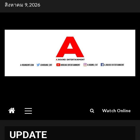
Skip
สิงหาคม 9, 2026
to
content
Primary
Watch Online
Menu
UPDATE