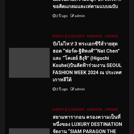
ขอติดแกลมและเท่ตามแบบฉบับ
2 ปี ago
admin
EVENT & CONCERT
FASHION
UPDATE
ปังไม่ไหว! 3 พระเอกซีรีส์วายสุด
ฮอต “ฟอร์ด-ฐิติพงศ์”“Nat Chen”
และ “โคเฮย์ ฮิงุจิ” (Higuchi
Kouhei)บินลัดฟ้าร่วมงาน SEOUL
FASHION WEEK 2024 ณ ประเทศ
เกาหลีใต้
2 ปี ago
admin
EVENT & CONCERT
FASHION
UPDATE
สยามพารากอน ครองความเป็นที่
หนึ่งของ LUXURY DESTINATION
จัดงาน “SIAM PARAGON THE