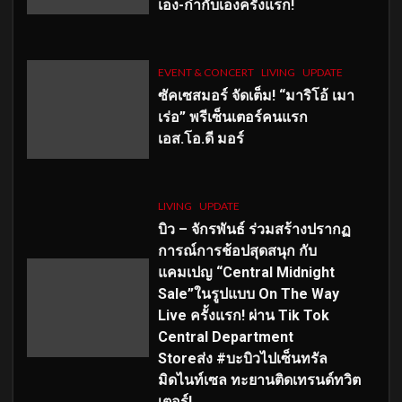
เอง-กำกับเองครั้งแรก!
EVENT & CONCERT
LIVING
UPDATE
ซัคเซสมอร์ จัดเต็ม
!
“มาริโอ้ เมา
เร่อ” พรีเซ็นเตอร์คนแรก
เอส
.โอ.ดี มอร์
LIVING
UPDATE
บิว – จักรพันธ์ ร่วมสร้างปรากฏ
การณ์การช้อปสุดสนุก กับ
แคมเปญ “Central Midnight
Sale”ในรูปแบบ On The Way
Live ครั้งแรก! ผ่าน Tik Tok
Central Department
Storeส่ง #บะบิวไปเซ็นทรัล
มิดไนท์เซล ทะยานติดเทรนด์ทวิต
เตอร์!