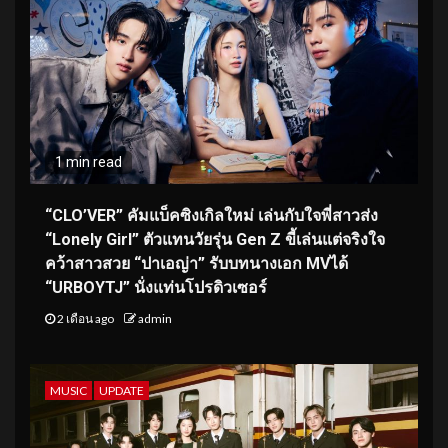
1 min read
“CLO’VER” คัมแบ็คซิงเกิลใหม่ เล่นกับใจพี่สาวส่ง
“Lonely Girl” ตัวแทนวัยรุ่น Gen Z ขี้เล่นแต่จริงใจ
คว้าสาวสวย “ปาเอญ่า” รับบทนางเอก MVได้
“URBOYTJ” นั่งแท่นโปรดิวเซอร์
2 เดือน ago
admin
MUSIC
UPDATE