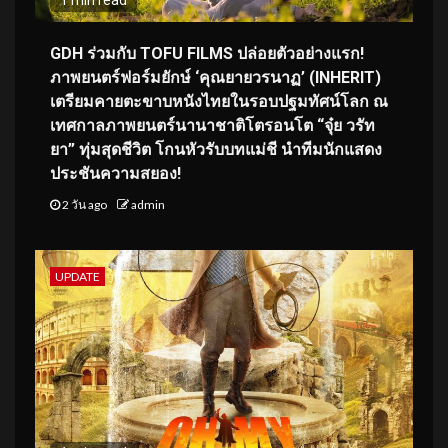
GDH ร่วมกับ TOFU FILMS ปล่อยตัวอย่างแรก!
ภาพยนตร์ฟอร์มยักษ์ ‘คุณยายวรนาฏ’ (INHERIT)
เตรียมคายตะขาบหนังไทยในรอบปฐมทัศน์โลก ณ
เทศกาลภาพยนตร์นานาชาติโตรอนโต “จุ๋ย วรัท
ยา” ทุ่มสุดชีวิต โกนหัวรับบทแม่ชี นำทีมนักแสดง
ประชันความสยอง!
2 วัน ago
admin
UPDATE