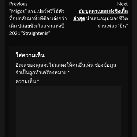
Continue
Previous
Next
“Migos” แรปเปอร์ทรีโอ้ตัว
อุ๋ย บุดดาเบลส ส่งซิงเกิ้ล
Reading
ท็อปกลับมาทั้งทีต้องเจ๋งกว่า
ล่าสุด
นำเสนอมุมมองชีวิต
เดิม ปล่อยซิงเกิลแรกแห่งปี
ผ่านเพลง “บิน”
2021 “Straightenin”
ใส่ความเห็น
อีเมลของคุณจะไม่แสดงให้คนอื่นเห็น
ช่องข้อมูล
จำเป็นถูกทำเครื่องหมาย
*
ความเห็น
*