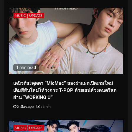
MUSIC
UPDATE
1 min read
เดบิวต์สะดุดตา “MicMac” สองฝาแฝดเปิดเกมใหม่
เติมสีสันใหม่ให้วงการ T-POP ด้วยเสน่ห์วงดนตรีสด
ผ่าน “WORKING U”
2 เดือน ago
admin
MUSIC
UPDATE