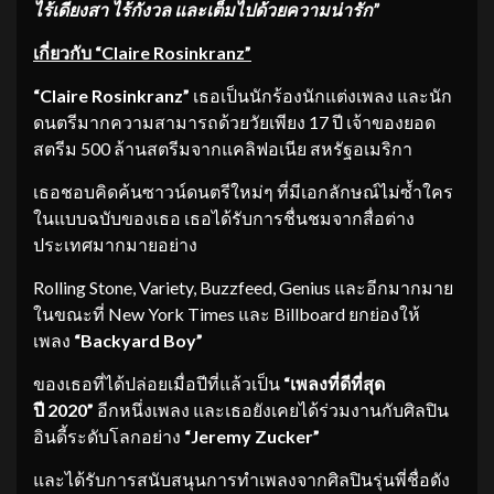
ไร้เดียงสา ไร้กังวล และเต็มไปด้วยความน่ารัก”
เกี่ยวกับ
“Claire Rosinkranz”
“
Claire Rosinkranz”
เธอเป็นนักร้องนักแต่งเพลง และนัก
ดนตรีมากความสามารถด้วยวัยเพียง 17 ปี เจ้าของยอด
สตรีม 500 ล้านสตรีมจากแคลิฟอเนีย สหรัฐอเมริกา
เธอชอบคิดค้นซาวน์ดนตรีใหม่ๆ ที่มีเอกลักษณ์ไม่ซ้ำใคร
ในแบบฉบับของเธอ เธอได้รับการชื่นชมจากสื่อต่าง
ประเทศมากมายอย่าง
Rolling Stone, Variety, Buzzfeed, Genius และอีกมากมาย
ในขณะที่ New York Times และ Billboard ยกย่องให้
เพลง
“Backyard Boy”
ของเธอที่ได้ปล่อยเมื่อปีที่แล้วเป็น
“เพลงที่ดีที่สุด
ปี 2020”
อีกหนึ่งเพลง และเธอยังเคยได้ร่วมงานกับศิลปิน
อินดี้ระดับโลกอย่าง
“Jeremy Zucker”
และได้รับการสนับสนุนการทำเพลงจากศิลปินรุ่นพี่ชื่อดัง