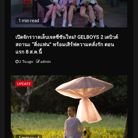
1 min read
เปิดจักรวาลเล็บเจลซีซันใหม่! GELBOYS 2 เดบิวต์
สถานะ “ติ่งแฟน” พร้อมเสิร์ฟความคลั่งรัก ตอน
แรก 8 ส.ค.นี้
2 วัน ago
admin
UPDATE
1 min read