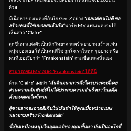
ด้วย
มีเนื้อหาของเพลงที่กินใจ Gen-Z อย่าง
“เจอแต่คนไม่ดี ขอ
สร้างคนที่ใช่เองเลยแล้วกัน”
พาร์ท MV แฟนเพลงจะได้
เห็นสาว
“
Claire”
ลุกขึ้นมาแต่งตัวเป็นนักวิทยาศาสตร์ พยายามสร้างแฟน
หนุ่มของเธอ ให้เป็นคนที่ใช่ ถูกใจเราในทุก ๆ อย่าง หรือ
คนที่เธอเรียกว่า
“
Frankenstein”
ตามชื่อเพลงนั่นเอง
สามารถชม
MV เพลง “Frankenstein” ได้ที่นี่
ด้าน
“
Claire” เผยว่า
“ฉันจินตนาการถึงใครบางคนที่เคย
ผ่านความสัมพันธ์ที่ไม่ได้ประสบความสำเร็จมาในอดีต
ด้วยเหตุผลใดก็ตาม
ผู้ชายอาจจะอวดดีเกินไป มันทำให้คุณเบื่อหน่าย และ
พยายามสร้าง
‘Frankenstein’
ที่เป็นเหมือนหนุ่มในอุดมคติของคุณขึ้นมา มันเป็นอะไรที่