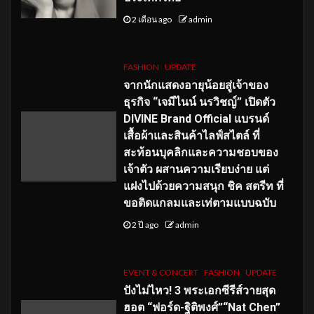
2 เดือน ago
admin
FASHION
UPDATE
จากนักแสดงอายุน้อยสู่เจ้าของ
ธุรกิจ “เจมีไนน์ นรวิชญ์” เปิดตัว
DIVINE Brand Official แบรนด์
เสื้อผ้าและสินค้าไลฟ์สไตล์ ที่
สะท้อนบุคลิกและความชอบของ
เจ้าตัว ผสานความเรียบง่าย แต่
แฝงไปด้วยความสนุก ชิค สตรีท ที่
ขอติดแกลมและเท่ตามแบบฉบับ
2 ปี ago
admin
EVENT & CONCERT
FASHION
UPDATE
ปังไม่ไหว! 3 พระเอกซีรีส์วายสุด
ฮอต “ฟอร์ด-ฐิติพงศ์”“Nat Chen”