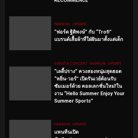
RECOMMENCÉ
FASHION
UPDATE
“ฟอร์ด ฐิติพงษ์” กับ “Trofi”
แบรนด์เสื้อผ้าที่ใฝ่ฝันมาตั้งแต่เด็ก
EVENT & CONCERT
FASHION
UPDATE
“เลดี้ปราง” ควงสองหนุ่มสุดฮอต
“หยิ่น-วอร์” เปิดรันเวย์ต้อนรับ
ซัมเมอร์ด้วย คอลเลกชั่นใหม่!ใน
งาน “Hello Summer Enjoy Your
Summer Sports”
FASHION
UPDATE
แพนทีนเปิด