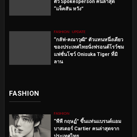
ตัว
Spokesperson คนล่าสุด
“แจ็คสัน หวัง”
FASHION
UPDATE
“กลัฟ-คณาวุฒิ” ตัวแทนหนึ่งเดียว
ของประเทศไทยนั่งฟรอนต์โรว์ชม
แฟชั่นโชว์ Onisuka Tiger ที่มิ
ลาน
FASHION
FASHION
“พีพี กฤษฏ์” ขึ้นแท่นแบรนด์แอม
บาสเดอร์ Cartier คนล่าสุดจาก
ประเทศไทย