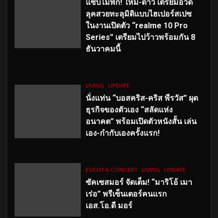
แซ่บไม่พัก! ใหม่-ดาวิ เตรียมอวด
ลุคสวยทะลุมิติแบบไฮเปอร์สเปซ
ในงานเปิดตัว “realme 10 Pro
Series” เตรียมไปว้าวพร้อมกัน 8
ธันวาคมนี้
LIVING
UPDATE
นั่งแท่น “บอสคริส-คริส พีรวัส” ผุด
ธุรกิจของตัวเอง “สลัดแห่ง
อนาคต” พร้อมเปิดตัวหนังสั้น เล่น
เอง-กำกับเองครั้งแรก!
EVENT & CONCERT
LIVING
UPDATE
ซัคเซสมอร์ จัดเต็ม
!
“มาริโอ้ เมา
เร่อ” พรีเซ็นเตอร์คนแรก
เอส
.โอ.ดี มอร์