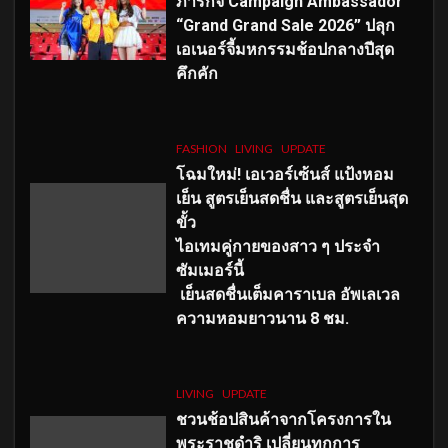
ภารกิจ Campaign Ambassador
“Grand Grand Sale 2026” ปลุก
เอเนอร์จี้มหกรรมช้อปกลางปีสุด
คึกคัก
FASHION
LIVING
UPDATE
โฉมใหม่
! เอเวอร์เซ้นส์ แป้งหอม
เย็น สูตรเย็นสดชื่น และสูตรเย็นสุด
ขั้ว
ไอเทมคู่กายของสาว ๆ ประจำ
ซัมเมอร์นี้
เย็นสดชื่นเต็มคาราเบล อัพเลเวล
ความหอมยาวนาน
8
ชม.
LIVING
UPDATE
ชวนช้อปสินค้าจากโครงการใน
พระราชดำริ เปลี่ยนทุกการ