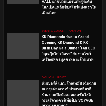
HALL ยกขบวนแบรนด์หรูระดับ
โลกเปิดแฟล็กชิปสโตร์แห่งแรกใน
เมืองไทย
EVENT & CONCERT
FASHION
KK Diamonds จัดงาน Grand
Opening KK Diamond & KK
Birth Day Gala Dinner โดย CEO
“คุณกุ๊กไก่ รวิสรา” จัดงานโชว์
เครื่องเพชรมูลค่าหลายล้านบาท
FASHION
UPDATE
คิมเบอร์ลี่ แอน โวลเทมัส เฉิดฉาย
ณ กรุงฟลอเรนซ์ ประเทศอิตาลี
ร่วมงานเปิดตัวคอลเลคชั่นไฮจิ
วเวลรีจากคาร์เทียร์LE VOYAGE