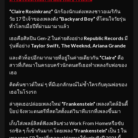
“Claire Rosinkranz”
นักร้องนักแต่งเพลงชาวอเมริกัน
วัย 17 ปี เจ้าของเพลงดัง
“Backyard Boy”
ที่โดนใจวัยรุ่น
ทั่วโลกเมื่อปีที่ผ่านมามาแล้ว
เธอคือศิลปิน Gen-Z ในค่ายดังอย่าง
Republic Records
มี
รุ่นพี่อย่าง
Taylor Swift, The Weeknd, Ariana Grande
และตัวท็อปอีกมากมายที่อยู่ในค่ายเดียวกัน
“
Claire”
คือ
สาวที่เกิดมาในครอบครัวนักดนตรีเธอทำเพลงกับพ่อของ
เธอ
คิดค้นซาวด์ใหม่ ๆ ที่มีเอกลักษณ์ไม่ซ้ำใครกับคุณพ่อของ
เธอในโรงรถ
ล่าสุดเธอปล่อยเพลงใหม่
“
Frankenstein”
เพลงสไตล์อินดี้
ป็อป จังหวะดนตรีที่สดใสตั้งแต่วินาทีแรกที่เพลงขึ้นมา
เก็บใส่เพลย์ลิสต์ฟังเพลินช่วง Work From Homeหรือขับ
รถชิล ๆ ก็เข้ากันมาก โดยเพลง
“
Frankenstein”
เป็น 1 ใน
เพลงจาก EP ใหม่ที่เธอจะปล่อยมาให้แฟนฟังปี 2021 นี้