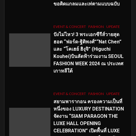
ขอติดแกลมและเท่ตามแบบฉบับ
EVENT & CONCERT
FASHION
UPDATE
ปังไม่ไหว! 3 พระเอกซีรีส์วายสุด
ฮอต “ฟอร์ด-ฐิติพงศ์”“Nat Chen”
และ “โคเฮย์ ฮิงุจิ” (Higuchi
Kouhei)บินลัดฟ้าร่วมงาน SEOUL
FASHION WEEK 2024 ณ ประเทศ
เกาหลีใต้
EVENT & CONCERT
FASHION
UPDATE
สยามพารากอน ครองความเป็นที่
หนึ่งของ LUXURY DESTINATION
จัดงาน “SIAM PARAGON THE
LUXE HALL OPENING
CELEBRATION” เปิดพื้นที่ LUXE