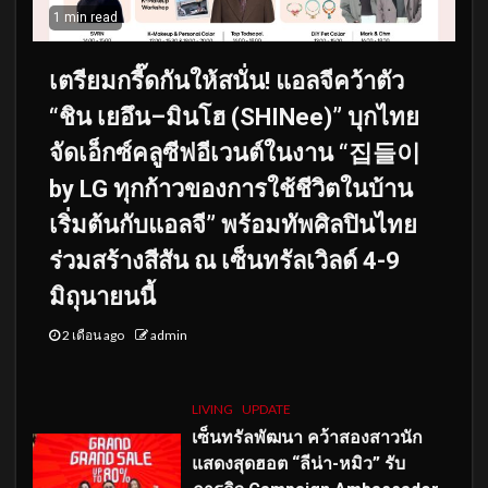
1 min read
เตรียมกรี๊ดกันให้สนั่น! แอลจีคว้าตัว
“ชิน เยอึน–มินโฮ (SHINee)” บุกไทย
จัดเอ็กซ์คลูซีฟอีเวนต์ในงาน “집들이
by LG ทุกก้าวของการใช้ชีวิตในบ้าน
เริ่มต้นกับแอลจี” พร้อมทัพศิลปินไทย
ร่วมสร้างสีสัน ณ เซ็นทรัลเวิลด์ 4-9
มิถุนายนนี้
2 เดือน ago
admin
LIVING
UPDATE
เซ็นทรัลพัฒนา คว้าสองสาวนัก
แสดงสุดฮอต “ลีน่า-หมิว” รับ