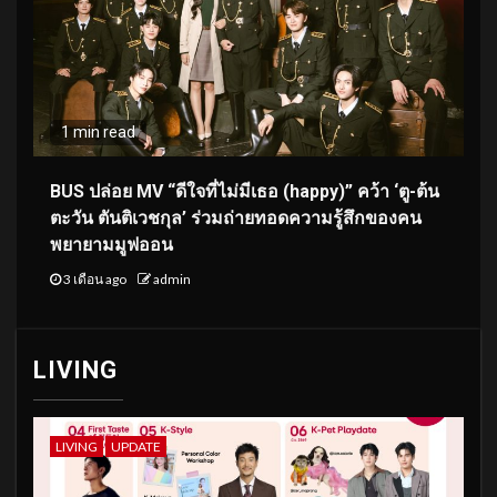
1 min read
BUS ปล่อย MV “ดีใจที่ไม่มีเธอ (happy)” คว้า ‘ตู-ต้น
ตะวัน ตันติเวชกุล’ ร่วมถ่ายทอดความรู้สึกของคน
พยายามมูฟออน
3 เดือน ago
admin
LIVING
LIVING
UPDATE