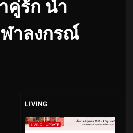
ู่รัก นำ
ุฬาลงกรณ์
LIVING
LIVING
UPDATE