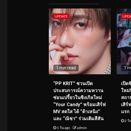
UPDATE
UPD
1 min read
1 m
“PP KRIT” ชวนเปิด
เปิด
ประสบการณ์ความหวาน
ใหม่
ซ่อนเปรี้ยวในซิงเกิลใหม่
สถาน
“Your Candy” พร้อมเสิร์ฟ
เสิร
MV สดใส ได้ “ต้าเหนิง”
แรก 8
และ “ณิชา” ร่วมเติมสีสัน
2 วั
1 วัน ago
admin