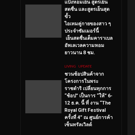
แป้งหอมเย็น สูตรเย็น
สดชื่น และสูตรเย็นสุด
ขั้ว
ไอเทมคู่กายของสาว ๆ
ประจำซัมเมอร์นี้
เย็นสดชื่นเต็มคาราเบล
อัพเลเวลความหอม
ยาวนาน
8
ชม.
LIVING
UPDATE
ชวนช้อปสินค้าจาก
โครงการในพระ
ราชดำริ เปลี่ยนทุกการ
“ช้อป” เป็นการ “ให้” 6-
12 ธ.ค. นี้ ที่ งาน “The
Royal Gift Festival
ครั้งที่ 4” ณ ศูนย์การค้า
เซ็นทรัลเวิลด์