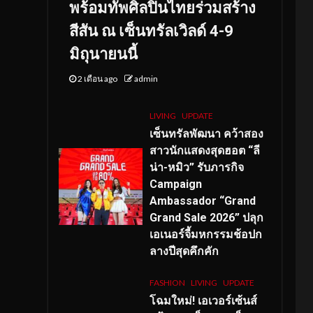
พร้อมทัพศิลปินไทยร่วมสร้าง
สีสัน ณ เซ็นทรัลเวิลด์ 4-9
มิถุนายนนี้
2 เดือน ago
admin
LIVING
UPDATE
เซ็นทรัลพัฒนา คว้าสอง
สาวนักแสดงสุดฮอต “ลี
น่า-หมิว” รับภารกิจ
Campaign
Ambassador “Grand
Grand Sale 2026” ปลุก
เอเนอร์จี้มหกรรมช้อปก
ลางปีสุดคึกคัก
FASHION
LIVING
UPDATE
โฉมใหม่
! เอเวอร์เซ้นส์