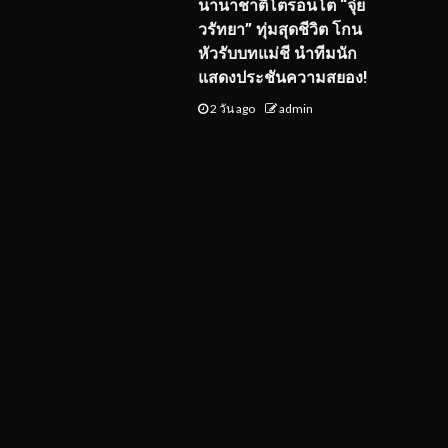
นานาชาติโตรอนโต “จุ๋ย
วรัทยา” ทุ่มสุดชีวิต โกน
หัวรับบทแม่ชี นำทีมนัก
แสดงประชันความสยอง!
2 วัน ago
admin