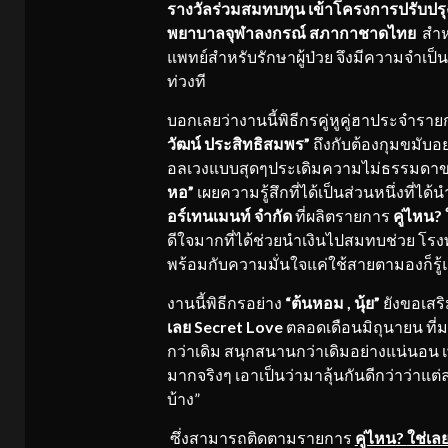
รางวัลร่วมสมทบทุน เข้าโครงการปรับปร
พยาบาลจุฬาลงกรณ์ สภากาชาดไทย
สำห
แพทย์สำหรับรักษาผู้ป่วย จึงมีความจำเป็น
ท่วงที
บอกเลยว่างานนี้พิธีกรคู่หูคู่ฮาประจำรา
วัฒน์ ประสิทธิสมพร”
ถึงกับต้องกุมขมับ
อลเวงแบบสุดๆประเดิมความไม่ธรรมดาขอ
หอ
”
เผยความรู้สึกที่ได้เป็นส่วนหนึ่งที่ไ
อร์เทนเมนท์
จำกัด
ที่ผลิตรายการ
คู่ไหน
?
ดีใจมากที่ได้ช่วยนำเงินไปสมทบช่วย โ
พร้อมกับความมั่นใจแค่ใช้สายตามองก็รู้แ
งานนี้พิธีกรอย่าง
“ต้นหอม , นุ้ย”
ยังขอเสริ
เลย
Secret Love
ตลอดเดือนมิถุนายน
ที่
กว่าเดิม สนุกสนานกว่าเดิมอย่างแน่นอน 
มากจริงๆ เอาเป็นว่ามาลุ้นกันดีกว่าว่า
บ้าง”
ซึ่งสามารถติดตามรายการ
คู่ไหน
?
ใช่เล