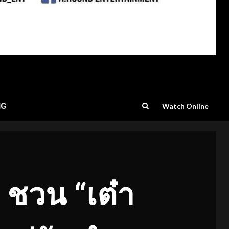
NG
Watch Online
 ชวน “เต๋า