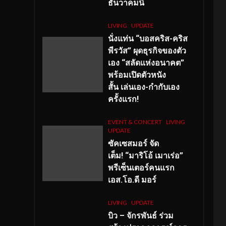
ธันวาคมนี้
LIVING
UPDATE
นั่งแท่น “บอสคริส-คริส
พีรวัส” ผุดธุรกิจของตัว
เอง “สลัดแห่งอนาคต”
พร้อมเปิดตัวหนัง
สั้น เล่นเอง-กำกับเอง
ครั้งแรก!
EVENT & CONCERT
LIVING
UPDATE
ซัคเซสมอร์ จัด
เต็ม
!
“มาริโอ้ เมาเร่อ”
พรีเซ็นเตอร์คนแรก
เอส
.โอ.ดี มอร์
LIVING
UPDATE
บิว – จักรพันธ์ ร่วม