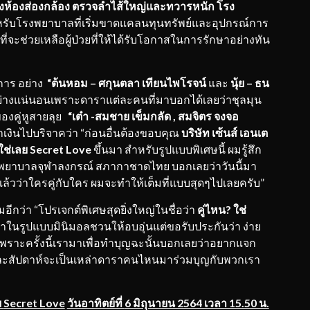
ุงห้องส่องกล้อง ตรวจลำไส้ใหญ่และทวารหนัก โรง
รับโรงพยาบาลที่เริ่มขาดแคลนทุนทรัพย์และอุปกรณ์การ
ที่จะช่วยเหลือผู้ป่วยที่ให้ได้รับโอกาสในการรักษาอย่างทัน
ยการ อย่าง
“ต้นหอม – ศกุนตลา เทียนไพโรจน์
และ
นุ้ย
– ธน
อย่างแน่นอนเพราะดาราแต่ละคนที่มาบอกได้เลยว่าชุลมุน
งคู่หูสายลุย
“เต๋า
-สมชาย เข็มกลัด , สมจิตร จงจอ
ด้นำเงินไปบริจาคว่า “ก่อนอื่นต้องขอบคุณ
บริษัท
เซ้นส์ เอนเต
ใช่เลย
Secret Love
ขึ้นมา สำหรับรูปแบบพิเศษนี้ ผมรู้สึก
รงพยาบาลจุฬาลงกรณ์ สภากาชาดไทย บอกเลยว่าวันนี้มา
ล้วว่าใครคู่กับใคร ผมจะทำให้เต็มที่แบบสุดๆไปเลยครับ”
มอีกว่า “โปรเจกต์พิเศษสุดยิ่งใหญ่ในชื่อว่า
คู่ไหน
?
ใช่
มาในรูปแบบมินิมอลชวนให้อบอุ่นแต่ขอรับประกันว่า ง่าย
เพราะครั้งนี้เรามาเพื่อทำบุญฉะนั้นบอกเลยว่าอยากแจก
แต่ละสัปดาห์จะเป็นเหล่าดาราคนไหนมาร่วมบุญกับพวกเรา
ย
Secret Love
วันอาทิตย์ที่
6 มิถุนายน 2564 เวลา 15.50 น.