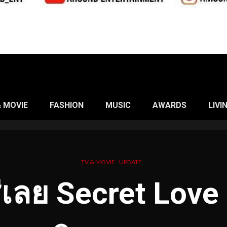
& MOVIE
FASHION
MUSIC
AWARDS
LIVI
TV & MOVIE
UPDATE
่เลย Secret Love