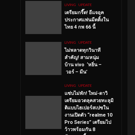
LIVING
UPDATE
เตรียมกรี๊ด! อีแจอุค
ประกาศแฟนมีตติ้งใน
ไทย 4 กพ 66 นี้
LIVING
UPDATE
ไม่พลาดทุกวินาที
สำคัญ
! สามหนุ่ม
บ้าน vivo ‘หยิ่น –
วอร์ – มีน’
LIVING
UPDATE
แซ่บไม่พัก! ใหม่-ดาวิ
เตรียมอวดลุคสวยทะลุมิ
ติแบบไฮเปอร์สเปซใน
งานเปิดตัว “realme 10
Pro Series” เตรียมไป
ว้าวพร้อมกัน 8