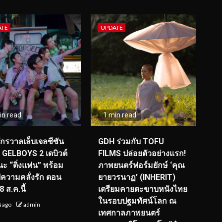
ATE
UPDATE
in read
1 min read
จักรวาลเล็บเจลซีซัน
GDH ร่วมกับ TOFU
! GELBOYS 2 เดบิวต์
FILMS ปล่อยตัวอย่างแรก!
ะ “ติ่งแฟน” พร้อม
ภาพยนตร์ฟอร์มยักษ์ ‘คุณ
์ฟความคลั่งรัก ตอน
ยายวรนาฏ’ (INHERIT)
 ส.ค.นี้
เตรียมคายตะขาบหนังไทย
ในรอบปฐมทัศน์โลก ณ
น ago
admin
เทศกาลภาพยนตร์