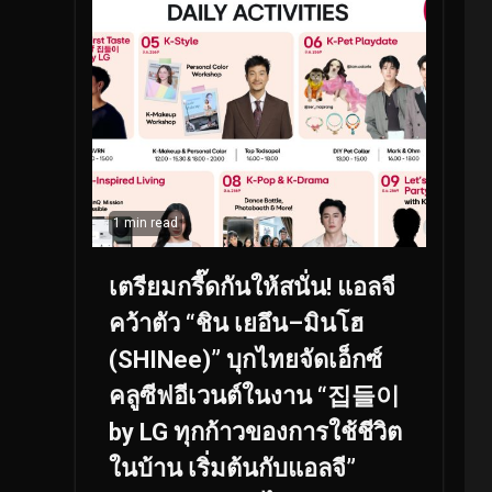
1 min read
เตรียมกรี๊ดกันให้สนั่น! แอลจี
คว้าตัว “ชิน เยอึน–มินโฮ
(SHINee)” บุกไทยจัดเอ็กซ์
คลูซีฟอีเวนต์ในงาน “집들이
by LG ทุกก้าวของการใช้ชีวิต
ในบ้าน เริ่มต้นกับแอลจี”