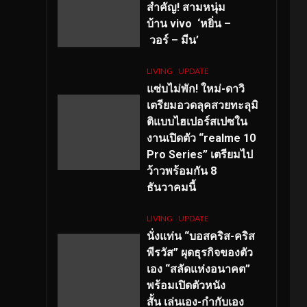
สำคัญ
! สามหนุ่ม
บ้าน vivo ‘หยิ่น –
วอร์ – มีน’
LIVING
UPDATE
แซ่บไม่พัก! ใหม่-ดาวิ
เตรียมอวดลุคสวยทะลุมิ
ติแบบไฮเปอร์สเปซใน
งานเปิดตัว “realme 10
Pro Series” เตรียมไป
ว้าวพร้อมกัน 8
ธันวาคมนี้
LIVING
UPDATE
นั่งแท่น “บอสคริส-คริส
พีรวัส” ผุดธุรกิจของตัว
เอง “สลัดแห่งอนาคต”
พร้อมเปิดตัวหนัง
สั้น เล่นเอง-กำกับเอง