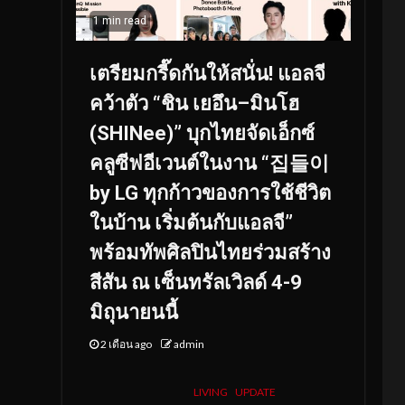
1 min read
เตรียมกรี๊ดกันให้สนั่น! แอลจี
คว้าตัว “ชิน เยอึน–มินโฮ
(SHINee)” บุกไทยจัดเอ็กซ์
คลูซีฟอีเวนต์ในงาน “집들이
by LG ทุกก้าวของการใช้ชีวิต
ในบ้าน เริ่มต้นกับแอลจี”
พร้อมทัพศิลปินไทยร่วมสร้าง
สีสัน ณ เซ็นทรัลเวิลด์ 4-9
มิถุนายนนี้
2 เดือน ago
admin
LIVING
UPDATE