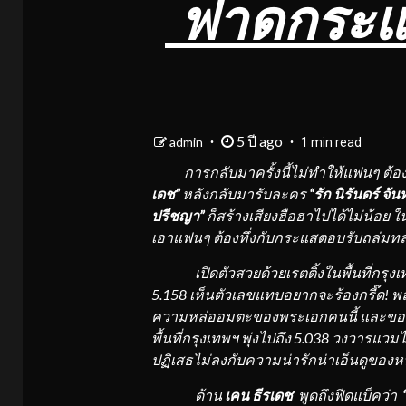
ฟาดกระแส 
5 ปี ago
admin
1 min read
การกลับมาครั้งนี้ไม่ทำให้แฟนๆ ต้
เดช”
หลังกลับมารับละคร
“รัก นิรันดร์ จั
ปรีชญา”
ก็สร้างเสียงฮือฮาไปได้ไม่น้อย ใ
เอาแฟนๆ ต้องทึ่งกับกระแสตอบรับถล่มท
เปิดตัวสวยด้วยเรตติ้งในพื้นที่กรุง
5.158 เห็นตัวเลขแทบอยากจะร้องกรี๊ด! พ
ความหล่ออมตะของพระเอกคนนี้ และขอกรี๊ดกร
พื้นที่กรุงเทพฯ พุ่งไปถึง 5.038 วงวารแว
ปฏิเสธไม่ลงกับความน่ารักน่าเอ็นดูของหน
ด้าน
เคน ธีรเดช
พูดถึงฟีดแบ็คว่า