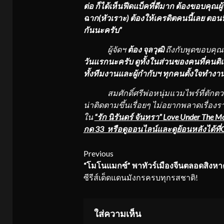
ต่อ ก็ได้เห็นฟีดแบ็คที่ดีมาก ต้องขอบคุณผู
ฉาก(หัวเราะ) ต้องให้เครดิตคนนี้เลย ตอนน
กันนะครับ”
ผู้จัดฯ
ต้อง จุลวุฒิ
ถึงกับพูดขอบคุณก
วันแรกนะครับ ดูทั้งในส่วนของคนที่คนติแล
ทั้งทีมงานและผู้กำกับฯ ทุกคนตั้งใจทำงาน
สมศักดิ์ศรีพ่อหนุ่มแวมไพร์ที่ตักตวงห
น่าติดตามขึ้นเรื่อยๆ ไม่อยากพลาดเรื่อ
ใน
“รัก นิรันดร์ จันทรา” Love Under The M
กด 33 หรือดูออนไลน์และดูย้อนหลังได้ที่
Continue
Previous
“โมโนแมกซ์” พาทัวร์เมืองจีนตลอดสิงห
Reading
ซีรีส์เด็ดแดนมังกรครบทุกรสชาติ!
ใส่ความเห็น