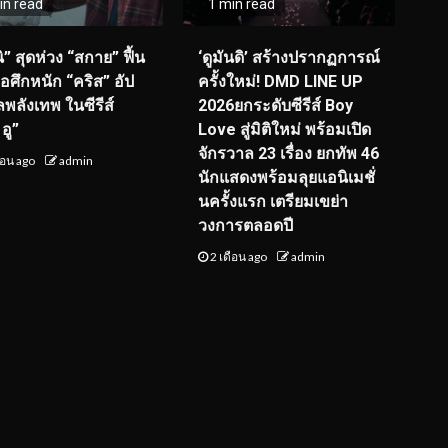
in read
1 min read
ิ” สุดห่วง “สกาย” ฟื้น
‘ดูมันดิ’ สร้างปรากฏการณ์
จอศึกหนัก “คริส” อัป
ครั้งใหม่! DMD LINE UP
ลพลังเทพ ในซีรีส์
2026ยกระดับซีรีส์ Boy
อู”
Love สู่มิติใหม่ พร้อมเปิด
จักรวาล 23 เรื่อง ยกทัพ 46
ือน ago
admin
นักแสดงพร้อมลุยแอนิเมชั่
นครั้งแรก เตรียมเขย่า
วงการตลอดปี
2 เดือน ago
admin