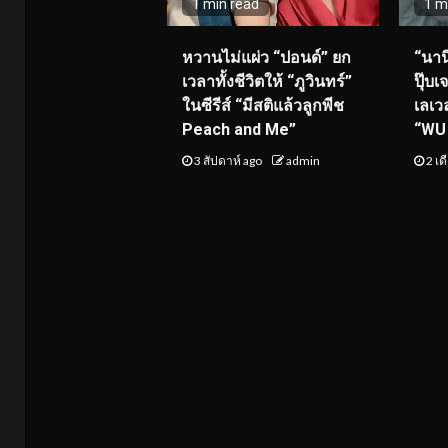
1 min read
1 m
หวานไม่แผ่ว “ปอนด์” ยก
“นาน
เวลาทั้งชีวิตให้ “ภูวินทร์”
ปุ๊บเ
ในซีรีส์ “มีสติแล้วลูกพีช
เลเว
Peach and Me”
“WU 
3 สัปดาห์ ago
admin
2 เด