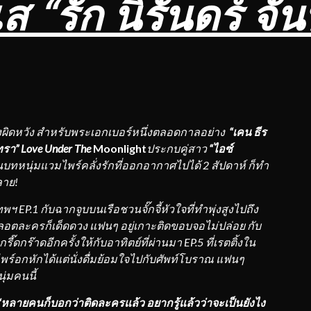
“รัก นิรันดร์ จั
องผิดหวัง สำหรับพระเอกเบอร์หนึ่งตลอดกาลอย่าง
“เคน ธีร
นทรา”
Love Under The
Moonlight
ประกบคู่สาว
“ไอซ์
นบทหนุ่มแวมไพร์คลั่งรักที่ออกอากาศไปได้ 2 สัปดาห์ ก็ทำ
ลาย
!
เทพฯ
EP.1 กับฉากจูบบนเรือชวนจั๊กจี้หัวใจที่ทำพุ่งสูงไปถึง
ลอตละครก็เด็ดดวง แฟนๆ อยู่เกาะติดขอบจอไม่ปล่อย กับ
๊าดอีกครั้งให้กับอาทิตย์ที่ผ่านมา EP.5 ที่เรตติ้งใน
มไพร์อกหักได้แต่นั่งดื่มย้อมใจไปกับศัพท์โบราณ แฟนๆ
ุ่มคนนี้
“หลายคนก็บอกว่าติดละครแล้ว อยากรู้แล้วว่าจะเป็นยังไง