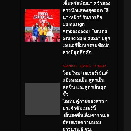
เซ็นทรัลพัฒนา คว้าสอง
สาวนักแสดงสุดฮอต “ลี
น่า-หมิว” รับภารกิจ
Campaign
Ambassador “Grand
Grand Sale 2026” ปลุก
เอเนอร์จี้มหกรรมช้อปก
ลางปีสุดคึกคัก
FASHION
LIVING
UPDATE
โฉมใหม่
! เอเวอร์เซ้นส์
แป้งหอมเย็น สูตรเย็น
สดชื่น และสูตรเย็นสุด
ขั้ว
ไอเทมคู่กายของสาว ๆ
ประจำซัมเมอร์นี้
เย็นสดชื่นเต็มคาราเบล
อัพเลเวลความหอม
ยาวนาน
8
ชม.