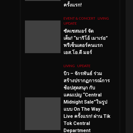
ครั้งแรก!
EVENT & CONCERT
LIVING
UPDATE
ซัคเซสมอร์ จัด
เต็ม
!
“มาริโอ้ เมาเร่อ”
พรีเซ็นเตอร์คนแรก
เอส
.โอ.ดี มอร์
LIVING
UPDATE
บิว – จักรพันธ์ ร่วม
สร้างปรากฏการณ์การ
ช้อปสุดสนุก กับ
แคมเปญ “Central
Midnight Sale”ในรูป
แบบ On The Way
Live ครั้งแรก! ผ่าน Tik
Tok Central
Department