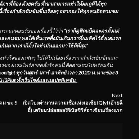
้จัดฯ พี่ต้อง ด้วยครับ ที่เขาสามารถทำให้ผมดูดีได้ทุก
ี้เรื่องกำลังเข้มข้นขึ้นเรื่อยๆ อยากจะให้ทุกคนติดตามชม
ระแสตอบรับของเรื่องนี้ไว้ว่า
“เราก็ดูฟีดแบ็คละครตั้งแต่
ะคนชม พอได้เห็นเรตติ้งมันเกินกว่าที่ผมคิดไว้ตั้งแต่แรก
กันมาก เราก็ตั้งใจทำมันออกมาให้ดีที่สุด”
ัวใจของแฟนๆ ไปได้ไม่น้อย เรื่องราวกำลังเข้มข้นและ
งราวของแวมไพร์สายคลั่งรักคนนี้ ติดตามชมไปพร้อมกัน
oonlight ทุกวันศุกร์-เสาร์-อาทิตย์ เวลา 20.20 น. ทางช่อง 3
CH3Plus ทั้งเว็บไซต์และแอปพลิเคชัน
Next
าคม
ชม 5
เปิดโปงตำนานความเชื่อแห่งเอเชีย
iQiyi (
อ้ายฉี
อี้)
เตรียมปล่อยออริจินัลซีรีส์อาเซียนเรื่องแรก