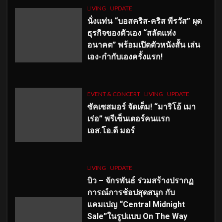
LIVING
UPDATE
นั่งแท่น “บอสคริส-คริส พีรวัส” ผุด
ธุรกิจของตัวเอง “สลัดแห่ง
อนาคต” พร้อมเปิดตัวหนังสั้น เล่น
เอง-กำกับเองครั้งแรก!
EVENT & CONCERT
LIVING
UPDATE
ซัคเซสมอร์ จัดเต็ม
!
“มาริโอ้ เมา
เร่อ” พรีเซ็นเตอร์คนแรก
เอส
.โอ.ดี มอร์
LIVING
UPDATE
บิว – จักรพันธ์ ร่วมสร้างปรากฏ
การณ์การช้อปสุดสนุก กับ
แคมเปญ “Central Midnight
Sale”ในรูปแบบ On The Way