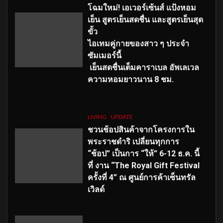
โฉมใหม่
! เอเวอร์เซ้นส์ แป้งหอม
เย็น สูตรเย็นสดชื่น และสูตรเย็นสุด
ขั้ว
ไอเทมคู่กายของสาว ๆ ประจำ
ซัมเมอร์นี้
เย็นสดชื่นเต็มคาราเบล อัพเลเวล
ความหอมยาวนาน
8
ชม.
LIVING
UPDATE
ชวนช้อปสินค้าจากโครงการใน
พระราชดำริ เปลี่ยนทุกการ
“ช้อป” เป็นการ “ให้” 6-12 ธ.ค. นี้
ที่ งาน “The Royal Gift Festival
ครั้งที่ 4” ณ ศูนย์การค้าเซ็นทรัล
เวิลด์