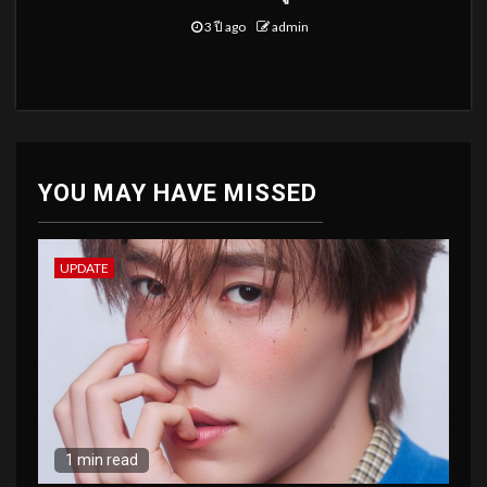
3 ปี ago
admin
YOU MAY HAVE MISSED
UPDATE
1 min read