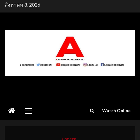
Skip
สิงหาคม 8, 2026
to
content
Primary
Watch Online
Menu
UPDATE