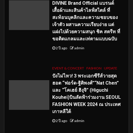
DIVINE Brand Official แบรนด์
เสื้อผ้าและสินค้าไลฟ์สไตล์ ที่
สะท้อนบุคลิกและความชอบของ
เจ้าตัว ผสานความเรียบง่าย แต่
แฝงไปด้วยความสนุก ชิค สตรีท ที่
ขอติดแกลมและเท่ตามแบบฉบับ
2 ปี ago
admin
EVENT & CONCERT
FASHION
UPDATE
ปังไม่ไหว! 3 พระเอกซีรีส์วายสุด
ฮอต “ฟอร์ด-ฐิติพงศ์”“Nat Chen”
และ “โคเฮย์ ฮิงุจิ” (Higuchi
Kouhei)บินลัดฟ้าร่วมงาน SEOUL
FASHION WEEK 2024 ณ ประเทศ
เกาหลีใต้
2 ปี ago
admin