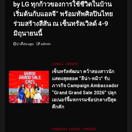
by LG ทุกก้าวของการใช้ชีวิตในบ้าน
เริ่มต้นกับแอลจี” พร้อมทัพศิลปินไทย
ร่วมสร้างสีสัน ณ เซ็นทรัลเวิลด์ 4-9
มิถุนายนนี้
2 เดือน ago
admin
LIVING
UPDATE
เซ็นทรัลพัฒนา คว้าสองสาวนัก
แสดงสุดฮอต “ลีน่า-หมิว” รับ
ภารกิจ Campaign Ambassador
“Grand Grand Sale 2026” ปลุก
เอเนอร์จี้มหกรรมช้อปกลางปีสุด
คึกคัก
FASHION
LIVING
UPDATE