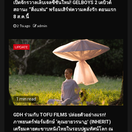
เปิดจักรวาลเล็บเจลซีซันใหม่! GELBOYS 2 เดบิวต์
สถานะ “ติ่งแฟน” พร้อมเสิร์ฟความคลั่งรัก ตอนแรก
8 ส.ค.นี้
2 วัน ago
admin
UPDATE
1 min read
GDH ร่วมกับ TOFU FILMS ปล่อยตัวอย่างแรก!
ภาพยนตร์ฟอร์มยักษ์ ‘คุณยายวรนาฏ’ (INHERIT)
เตรียมคายตะขาบหนังไทยในรอบปฐมทัศน์โลก ณ