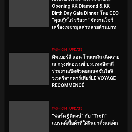
Opening KK Diamond & KK
Birth Day Gala Dinner โดย CEO
“คุณกุ๊กไก่ รวิสรา” จัดงานโชว์
เครื่องเพชรมูลค่าหลายล้านบาท
FASHION
UPDATE
คิมเบอร์ลี่ แอน โวลเทมัส เฉิดฉาย
ณ กรุงฟลอเรนซ์ ประเทศอิตาลี
ร่วมงานเปิดตัวคอลเลคชั่นไฮจิ
วเวลรีจากคาร์เทียร์LE VOYAGE
RECOMMENCÉ
FASHION
UPDATE
“ฟอร์ด ฐิติพงษ์” กับ “Trofi”
แบรนด์เสื้อผ้าที่ใฝ่ฝันมาตั้งแต่เด็ก