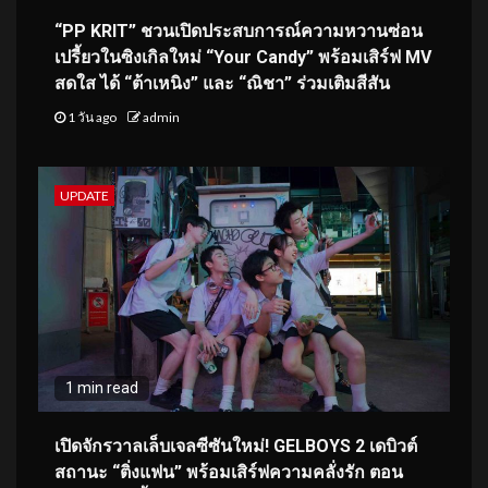
“PP KRIT” ชวนเปิดประสบการณ์ความหวานซ่อน
เปรี้ยวในซิงเกิลใหม่ “Your Candy” พร้อมเสิร์ฟ MV
สดใส ได้ “ต้าเหนิง” และ “ณิชา” ร่วมเติมสีสัน
1 วัน ago
admin
UPDATE
1 min read
เปิดจักรวาลเล็บเจลซีซันใหม่! GELBOYS 2 เดบิวต์
สถานะ “ติ่งแฟน” พร้อมเสิร์ฟความคลั่งรัก ตอน