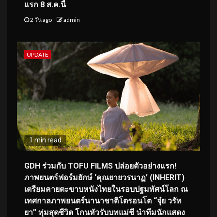
แรก 8 ส.ค.นี้
2 วัน ago
admin
UPDATE
1 min read
GDH ร่วมกับ TOFU FILMS ปล่อยตัวอย่างแรก!
ภาพยนตร์ฟอร์มยักษ์ ‘คุณยายวรนาฏ’ (INHERIT)
เตรียมคายตะขาบหนังไทยในรอบปฐมทัศน์โลก ณ
เทศกาลภาพยนตร์นานาชาติโตรอนโต “จุ๋ย วรัท
ยา” ทุ่มสุดชีวิต โกนหัวรับบทแม่ชี นำทีมนักแสดง