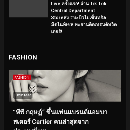
Live ครั้งแรก! ผ่าน Tik Tok
Central Department
Storeส่ง #บะบิวไปเซ็นทรัล
มิดไนท์เซล ทะยานติดเทรนด์ทวิต
เตอร์!
FASHION
FASHION
1 min read
“พีพี กฤษฏ์” ขึ้นแท่นแบรนด์แอมบา
สเดอร์ Cartier คนล่าสุดจาก