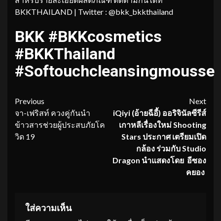
BKKTHAILAND | Twitter : @bkk_bkkthailand
BKK #BKKcosmetics
#BKKThailand
#Softouchcleansingmousse
Continue
Previous
Next
จา-เฟริสท์ ควงคู่กันนำ
iQiyi (
อ้ายฉีอี้) ออริจินัลซีรีส์
Reading
ข้าวสารช่วยผู้ประสบภัยโค
เกาหลีเรื่
องใหม่
Shooting
วิด 19
Stars
ประกาศ เตรียมเปิด
กล้อง ร่วมกับ
Studio
Dragon
นำแสดงโดย อีซอง
คยอง
ใส่ความเห็น