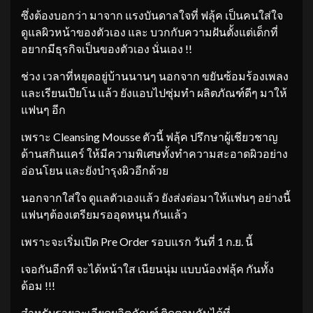
ซึ่งต้องบอกว่า มาจาก แรงบันดาลใจที่ ฟลุ้ค เป็นคนใส่ใจ
ดูแลผิวหน้าของตัวเอง และ บวกกับความฝันตั้งแต่เด็กที่
อยากมีธุรกิจเป็นของตัวเอง นั่นเอง !!
ช่วง เวลาที่หยุดอยู่บ้านนานๆ นอกจาก ขยันซ้อมร้องเพลง
และเรียนเปียโน แล้ว ยังแอบไปซุ่มทำ ผลิตภัณฑ์ดีๆ มาให้
แฟนๆ อีก
เพราะ Cleansing Mousse ตัวนี้ ฟลุ้ค ปรึกษาผู้เชียวชาญ
ด้านสกินแคร์ ให้มีความพิเศษทั้งทำความสะอาดผิวอย่าง
อ่อนโยน และยังบำรุงผิวอีกด้วย
นอกจากใส่ใจ ดูแลตัวเองแล้ว ยังส่งต่อมาให้แฟนๆ อย่างนี้
แฟนๆต้องเตรียมรออุดหนุน กันแล้ว
เพราะจะเริ่มเปิด Pre Order รอบแรก วันที่ 1 ก.ย. นี้
เจอกันอีกที จะได้หน้าใส เนียนนุ่ม แบบน้องฟลุ้ค กันทั้ง
ด้อม !!!
สำหรับรายละเอียดผลิตภัณฑ์ ติดตามกันได้ที่