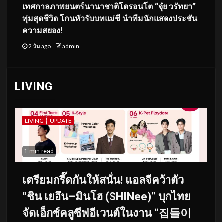
เทศกาลภาพยนตร์นานาชาติโตรอนโต “จุ๋ย วรัทยา”
ทุ่มสุดชีวิต โกนหัวรับบทแม่ชี นำทีมนักแสดงประชัน
ความสยอง!
2 วัน ago
admin
LIVING
LIVING
UPDATE
1 min read
เตรียมกรี๊ดกันให้สนั่น! แอลจีคว้าตัว
“ชิน เยอึน–มินโฮ (SHINee)” บุกไทย
จัดเอ็กซ์คลูซีฟอีเวนต์ในงาน “집들이