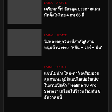
LIVING
UPDATE
เตรียมกรี๊ด! อีแจอุค ประกาศแฟน
มีตติ้งในไทย 4 กพ 66 นี้
LIVING
UPDATE
ไม่พลาดทุกวินาทีสำคัญ
! สาม
หนุ่มบ้าน vivo ‘หยิ่น – วอร์ – มีน’
LIVING
UPDATE
แซ่บไม่พัก! ใหม่-ดาวิ เตรียมอวด
ลุคสวยทะลุมิติแบบไฮเปอร์สเปซ
ในงานเปิดตัว “realme 10 Pro
Series” เตรียมไปว้าวพร้อมกัน 8
ธันวาคมนี้