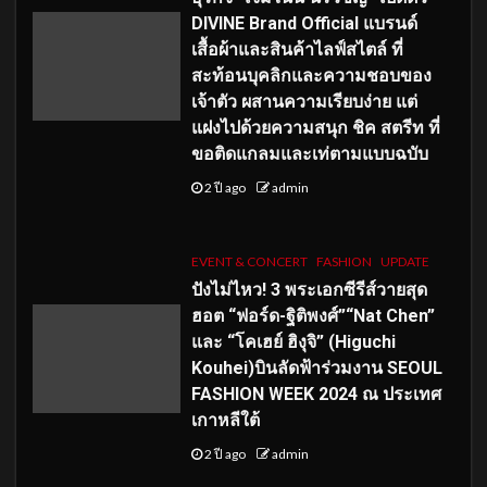
DIVINE Brand Official แบรนด์
เสื้อผ้าและสินค้าไลฟ์สไตล์ ที่
สะท้อนบุคลิกและความชอบของ
เจ้าตัว ผสานความเรียบง่าย แต่
แฝงไปด้วยความสนุก ชิค สตรีท ที่
ขอติดแกลมและเท่ตามแบบฉบับ
2 ปี ago
admin
EVENT & CONCERT
FASHION
UPDATE
ปังไม่ไหว! 3 พระเอกซีรีส์วายสุด
ฮอต “ฟอร์ด-ฐิติพงศ์”“Nat Chen”
และ “โคเฮย์ ฮิงุจิ” (Higuchi
Kouhei)บินลัดฟ้าร่วมงาน SEOUL
FASHION WEEK 2024 ณ ประเทศ
เกาหลีใต้
2 ปี ago
admin