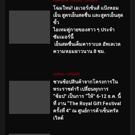
FASHION
LIVING
UPDATE
โฉมใหม่
! เอเวอร์เซ้นส์ แป้งหอม
เย็น สูตรเย็นสดชื่น และสูตรเย็นสุด
ขั้ว
ไอเทมคู่กายของสาว ๆ ประจำ
ซัมเมอร์นี้
เย็นสดชื่นเต็มคาราเบล อัพเลเวล
ความหอมยาวนาน
8
ชม.
LIVING
UPDATE
ชวนช้อปสินค้าจากโครงการใน
พระราชดำริ เปลี่ยนทุกการ
“ช้อป” เป็นการ “ให้” 6-12 ธ.ค. นี้
ที่ งาน “The Royal Gift Festival
ครั้งที่ 4” ณ ศูนย์การค้าเซ็นทรัล
เวิลด์