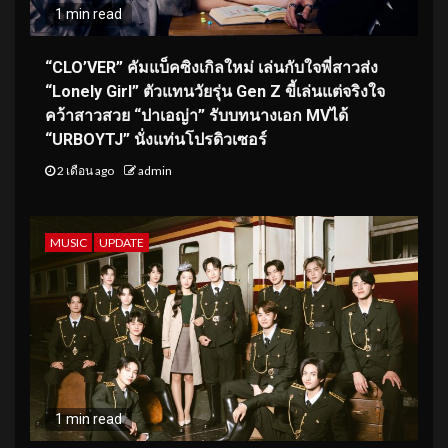
1 min read
“CLO’VER” คัมแบ็คซิงเกิลใหม่ เล่นกับใจพี่สาวส่ง
“Lonely Girl” ตัวแทนวัยรุ่น Gen Z ขี้เล่นแต่จริงใจ
คว้าสาวสวย “ปาเอญ่า” รับบทนางเอก MVได้
“URBOYTJ” นั่งแท่นโปรดิวเซอร์
2 เดือน ago
admin
MUSIC
UPDATE
1 min read