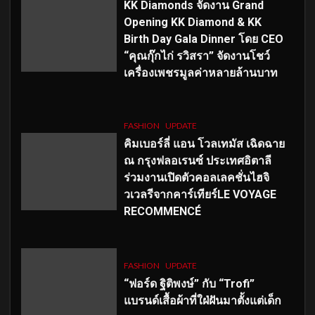
KK Diamonds จัดงาน Grand
Opening KK Diamond & KK
Birth Day Gala Dinner โดย CEO
“คุณกุ๊กไก่ รวิสรา” จัดงานโชว์
เครื่องเพชรมูลค่าหลายล้านบาท
FASHION
UPDATE
คิมเบอร์ลี่ แอน โวลเทมัส เฉิดฉาย
ณ กรุงฟลอเรนซ์ ประเทศอิตาลี
ร่วมงานเปิดตัวคอลเลคชั่นไฮจิ
วเวลรีจากคาร์เทียร์LE VOYAGE
RECOMMENCÉ
FASHION
UPDATE
“ฟอร์ด ฐิติพงษ์” กับ “Trofi”
แบรนด์เสื้อผ้าที่ใฝ่ฝันมาตั้งแต่เด็ก