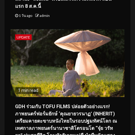
แรก 8 ส.ค.นี้
1 วัน ago
admin
UPDATE
1 min read
GDH ร่วมกับ TOFU FILMS ปล่อยตัวอย่างแรก!
ภาพยนตร์ฟอร์มยักษ์ ‘คุณยายวรนาฏ’ (INHERIT)
เตรียมคายตะขาบหนังไทยในรอบปฐมทัศน์โลก ณ
เทศกาลภาพยนตร์นานาชาติโตรอนโต “จุ๋ย วรัท