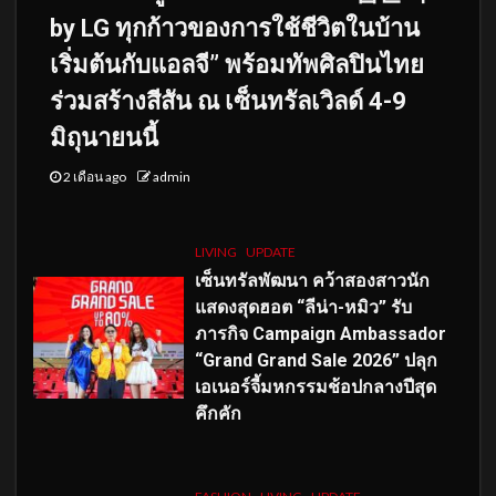
by LG ทุกก้าวของการใช้ชีวิตในบ้าน
เริ่มต้นกับแอลจี” พร้อมทัพศิลปินไทย
ร่วมสร้างสีสัน ณ เซ็นทรัลเวิลด์ 4-9
มิถุนายนนี้
2 เดือน ago
admin
LIVING
UPDATE
เซ็นทรัลพัฒนา คว้าสองสาวนัก
แสดงสุดฮอต “ลีน่า-หมิว” รับ
ภารกิจ Campaign Ambassador
“Grand Grand Sale 2026” ปลุก
เอเนอร์จี้มหกรรมช้อปกลางปีสุด
คึกคัก