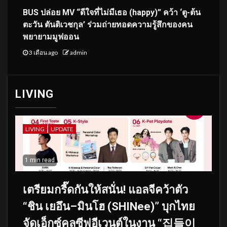
BUS ปล่อย MV “ดีใจที่ไม่มีเธอ (happy)” คว้า ‘ตู-ต้น
ตะวัน ตันติเวชกุล’ ร่วมถ่ายทอดความรู้สึกของคน
พยายามมูฟออน
3 เดือน ago
admin
LIVING
LIVING
UPDATE
1 min read
เตรียมกรี๊ดกันให้สนั่น! แอลจีคว้าตัว
“ชิน เยอึน–มินโฮ (SHINee)” บุกไทย
จัดเอ็กซ์คลูซีฟอีเวนต์ในงาน “집들이