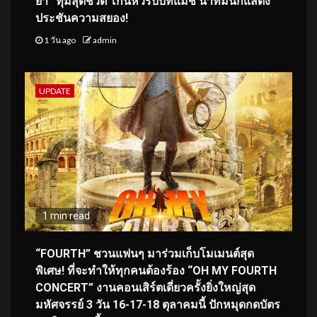
ยา” ทุ่มสุดชีวิต โกนหัวรับบทแม่ชี นำทีมนักแสดง
ประชันความสยอง!
1 วัน ago
admin
UPDATE
1 min read
“FOURTH” ชวนแฟนๆ มาร่วมเก็บโมเมนต์สุด
พิเศษ! ที่จะทำให้ทุกคนต้องร้อง “OH MY FOURTH
CONCERT” งานคอนเสิร์ตเดี่ยวครั้งยิ่งใหญ่สุด
มหัศจรรย์ 3 วัน 16-17-18 ตุลาคมนี้ ปักหมุดกดบัตร