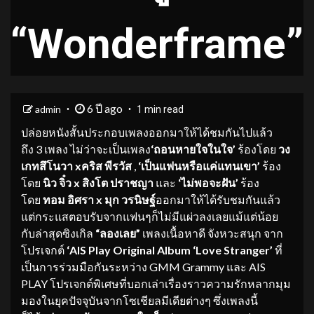
“Wonderframe”
6 ปี ago
admin
1 min read
ปล่อยหนังสั้นประกอบเพลงออกมาให้ได้ชมกันไปแล้ว
ถึง 3 เพลง ไม่ว่าจะเป็นเพลง
‘
ถอนหายใจในใจ
’
ร้องโดย
วง
เกทสึโนวา
x
คริส พีรวัส
,
‘
เป็นแฟนหรือแค่แทนเขา
’
ร้อง
โดย
นิว จิ๋ว
x สิงโต ปราชญา
และ
‘
ไม่พอจะฝัน
’
ร้อง
โดย
ทอม อิศรา
x
มุก วรนิษฐ์
ออกมาให้ได้รับชมกันแล้ว
แต่กระแสตอบรับจากแฟนๆก็ไม่มีแผ่วลงเลยแม้แต่น้อย
กับล่าสุดซิงเกิล
“
ลองเลย
”
เพลงเนื้อหาดี จังหวะสนุก จาก
โปรเจกต์
‘
AIS Play Original Album ‘Love Stranger’
ที่
เป็นการร่วมมือกันระหว่าง GMM Grammy และ AIS
PLAY โปรเจกต์พิเศษที่บอกเล่าเรื่องราวความรักหลากมุม
มองในยุคปัจจุบันจากโซเชียลมีเดียต่างๆ ซึ่งเพลงนี้