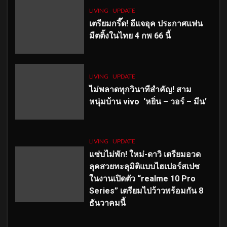
LIVING
UPDATE
เตรียมกรี๊ด! อีแจอุค ประกาศแฟน
มีตติ้งในไทย 4 กพ 66 นี้
LIVING
UPDATE
ไม่พลาดทุกวินาทีสำคัญ
! สาม
หนุ่มบ้าน vivo ‘หยิ่น – วอร์ – มีน’
LIVING
UPDATE
แซ่บไม่พัก! ใหม่-ดาวิ เตรียมอวด
ลุคสวยทะลุมิติแบบไฮเปอร์สเปซ
ในงานเปิดตัว “realme 10 Pro
Series” เตรียมไปว้าวพร้อมกัน 8
ธันวาคมนี้