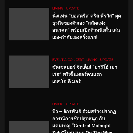
LIVING
UPDATE
นั่งแท่น “บอสคริส-คริส พีรวัส” ผุด
ธุรกิจของตัวเอง “สลัดแห่ง
อนาคต” พร้อมเปิดตัวหนังสั้น เล่น
เอง-กำกับเองครั้งแรก!
EVENT & CONCERT
LIVING
UPDATE
ซัคเซสมอร์ จัดเต็ม
!
“มาริโอ้ เมา
เร่อ” พรีเซ็นเตอร์คนแรก
เอส
.โอ.ดี มอร์
LIVING
UPDATE
บิว – จักรพันธ์ ร่วมสร้างปรากฏ
การณ์การช้อปสุดสนุก กับ
แคมเปญ “Central Midnight
Sale”ในรูปแบบ On The Way