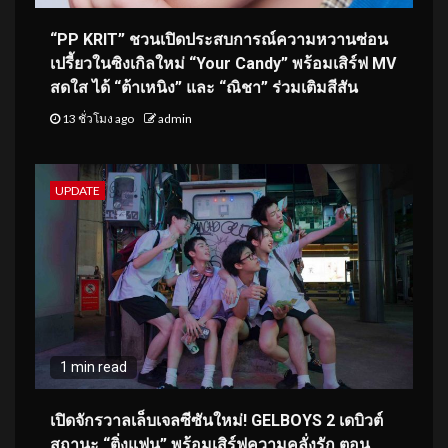
“PP KRIT” ชวนเปิดประสบการณ์ความหวานซ่อน
เปรี้ยวในซิงเกิลใหม่ “Your Candy” พร้อมเสิร์ฟ MV
สดใส ได้ “ต้าเหนิง” และ “ณิชา” ร่วมเติมสีสัน
13 ชั่วโมง ago
admin
UPDATE
1 min read
เปิดจักรวาลเล็บเจลซีซันใหม่! GELBOYS 2 เดบิวต์
สถานะ “ติ่งแฟน” พร้อมเสิร์ฟความคลั่งรัก ตอน