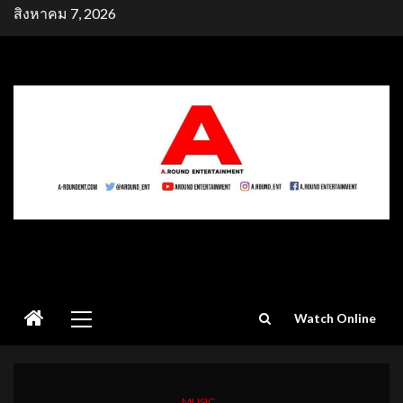
Skip
สิงหาคม 7, 2026
to
content
Primary
Watch Online
Menu
MUSIC