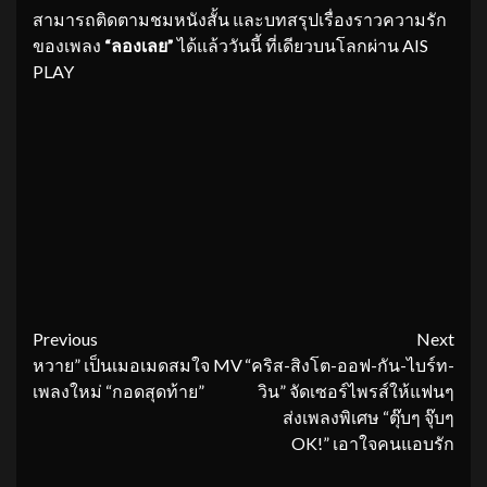
สามารถติดตามชมหนังสั้น และบทสรุปเรื่องราวความรัก
ของเพลง
“ลองเลย”
ได้แล้ววันนี้ ที่เดียวบนโลกผ่าน AIS
PLAY
Continue
Previous
Next
หวาย” เป็นเมอเมดสมใจ MV
“คริส-สิงโต-ออฟ-กัน-ไบร์ท-
Reading
เพลงใหม่ “กอดสุดท้าย”
วิน” จัดเซอร์ไพรส์ให้แฟนๆ
ส่งเพลงพิเศษ “ตุ๊บๆ จุ๊บๆ
OK!” เอาใจคนแอบรัก