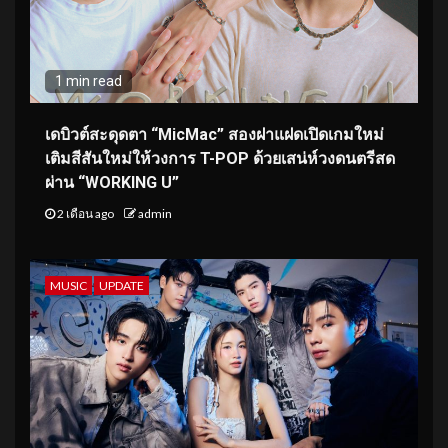
1 min read
เดบิวต์สะดุดตา “MicMac” สองฝาแฝดเปิดเกมใหม่
เติมสีสันใหม่ให้วงการ T-POP ด้วยเสน่ห์วงดนตรีสด
ผ่าน “WORKING U”
2 เดือน ago
admin
MUSIC
UPDATE