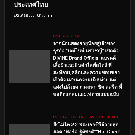
ประเทศไทย
2 เดือน ago
admin
FASHION
UPDATE
จากนักแสดงอายุน้อยสู่เจ้าของ
ธุรกิจ “เจมีไนน์ นรวิชญ์” เปิดตัว
DIVINE Brand Official แบรนด์
เสื้อผ้าและสินค้าไลฟ์สไตล์ ที่
สะท้อนบุคลิกและความชอบของ
เจ้าตัว ผสานความเรียบง่าย แต่
แฝงไปด้วยความสนุก ชิค สตรีท ที่
ขอติดแกลมและเท่ตามแบบฉบับ
EVENT & CONCERT
FASHION
UPDATE
ปังไม่ไหว! 3 พระเอกซีรีส์วายสุด
ฮอต “ฟอร์ด-ฐิติพงศ์”“Nat Chen”