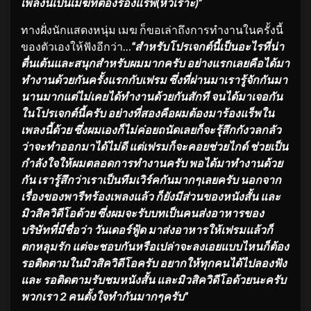
เพลงนี้เป็นเมฆที่ต้องร้องแร็พ
(
หัวเราะ
)”
ทางฝั่งนักแสดงหนุ่ม เมฆ ก็ขอเล่าถึงการทำงานในครั้งนี้
ของตัวเองให้ฟังอีกว่า…
“
สำหรับโปรเจกต์นี้เป็นอะไรที่น่า
ตื่นเต้นและสนุกสำหรับผมมากครับ อย่างแรกเลยคือได้มา
ทำงานด้วยกันครั้งแรกกับเฟรม ซึ่งที่ผ่านมาเรารู้จักกันมา
นานมากแต่ไม่เคยได้ทำงานด้วยกันสักที จนได้มาเจอกัน
ในโปรเจกต์นี้ครับ อย่างที่สองคือผมต้องมาร้องแร็พใน
เพลงนี้ด้วย ซึ่งผมเองก็ไม่ค่อยถนัดเลยก็จะรุ้สึกกังวลกลัว
ว่าจะทำออกมาได้ไม่ดี แต่เฟรมก็จะคอยช่วยไกด์ ช่วยเป็น
กำลังใจให้ผมตลอดการทำงานครับ พอได้มาทำงานด้วย
กัน เรารู้สึกว่าเราเป็นทีมเวิร์คกันมากๆเลยครับ นอกจาก
เรื่องของพารืทร้องเพลงแล้ว ก็ยังมีส่วนของหนังสั้น และ
มิวสิควิดีโอด้วย ซึ่งผมจะรับบทเป็นคนส่งอาหารของ
บริษัทที่มีชื่อว่า วันเดอร์ฟู้ด มาส่งอาหารให้เฟรมแล้วก็
ตกหลุมรัก แต่จะชอบกันหรือเปล่าจะลงเอยแบบไหนก็ต้อง
รอติดตามในมิวสิควิดีโอครับ
อยากให้ทุกคนได้ไปลองฟัง
และ รอติดตามรับชมหนังสั้น และมิวสิควิดีโอ
ด้วยนะครับ
พวกเรา
2
คนตั้งใจทำกันมากๆครับ
”