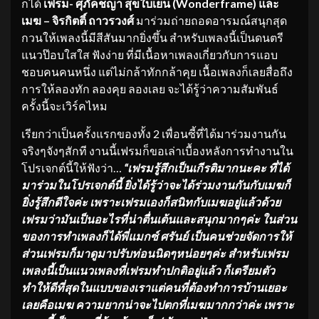
ก็ได้
เฟรม- ศุภัคชญา สุขใบเย็น (
Wonderframe) และ
เมฆ – จิรกิตติ์ ถาวรวงศ์
มาร่วมถ่ายถอดอารมณ์สนุกสุด
กวนให้เพลงนี้มีสีสันมากยิ่งขึ้น สำหรับเพลงนี้เป็นดนตรี
แนวป๊อบใสใส ฟังง่าย ที่มีเนื้อหาเพลงเกี่ยวกับการแอบ
ชอบคนคนหนึ่ง แต่ไม่กล้าทักกล้าคุย เนื้อเพลงก็เลยสื่อถึง
การให้ลองทัก ลองคุย ลองเลย จะได้รู้ว่าความสัมพันธ์
ครั้งนี้จะเวิร์คไหม
เรียกว่าเป็นครั้งแรกของทั้ง 2 เพื่อนซี้ที่ได้มาร่วมงานกัน
จริงๆจังๆสักที งานนี้เฟรมก็ขอเล่าเบื้องหลังการทำงานใน
โปรเจกต์นี้ให้ฟังว่า…
“
เฟรมรู้สึกเป็นเกีรติมากนะคะ ที่ได้
มาร่วมในโปรเจกต์นี้ ยิ่งได้รู้ว่าจะได้ร่วมงานกันกับเมฆก็
ยิ่งรู้สึกดีใจค่ะ เพราะเฟรมเองก็สนิทกับเมฆอยู่แล้วด้วย
เฟรมว่ามันเป็นอะไรที่น่าตื่นเต้นและสนุกมากๆค่ะ ในส่วน
ของการทำเพลงก็ได้พี่แมกซ์ ศรันย์ เป็นคนช่วยจัดการให้
ส่วนเฟรมก็มาดูมาปรับท่อนนิดๆหน่อยๆค่ะ สำหรับเฟรม
เพลงนี้เป็นแนวเพลงที่เฟรมทำปกติอยู่แล้ว ก็เตรียมตัว
ทำให้ดีที่สุดในแบบของเราแต่คนที่ต้องทำการบ้านเยอะ
เลยคือเมฆ ความยากน่าจะไปตกที่เมฆมากกว่าค่ะ เพราะ