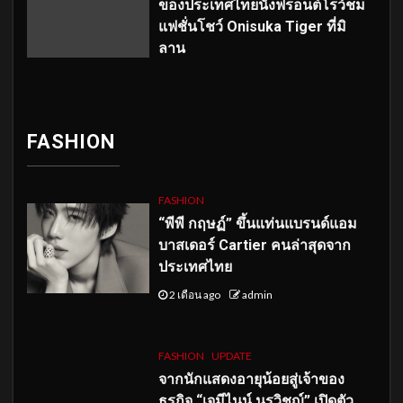
ของประเทศไทยนั่งฟรอนต์โรว์ชม
แฟชั่นโชว์ Onisuka Tiger ที่มิ
ลาน
FASHION
FASHION
“พีพี กฤษฏ์” ขึ้นแท่นแบรนด์แอม
บาสเดอร์ Cartier คนล่าสุดจาก
ประเทศไทย
2 เดือน ago
admin
FASHION
UPDATE
จากนักแสดงอายุน้อยสู่เจ้าของ
ธุรกิจ “เจมีไนน์ นรวิชญ์” เปิดตัว