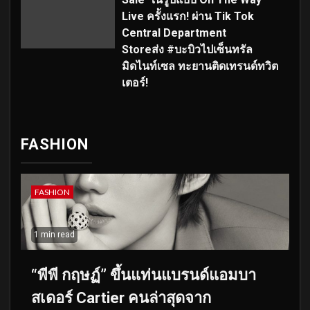
Live ครั้งแรก! ผ่าน Tik Tok
Central Department
Storeส่ง #บะบิวไปเซ็นทรัล
มิดไนท์เซล ทะยานติดเทรนด์ทวิต
เตอร์!
FASHION
FASHION
1 min read
“พีพี กฤษฏ์” ขึ้นแท่นแบรนด์แอมบา
สเดอร์ Cartier คนล่าสุดจาก