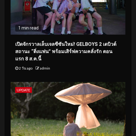
1 min read
เปิดจักรวาลเล็บเจลซีซันใหม่! GELBOYS 2 เดบิวต์
สถานะ “ติ่งแฟน” พร้อมเสิร์ฟความคลั่งรัก ตอน
แรก 8 ส.ค.นี้
2 วัน ago
admin
UPDATE