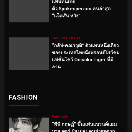
แพนทีนเปิด
ตัว
Spokesperson คนล่าสุด
“แจ็คสัน หวัง”
FASHION
UPDATE
“กลัฟ-คณาวุฒิ” ตัวแทนหนึ่งเดียว
ของประเทศไทยนั่งฟรอนต์โรว์ชม
แฟชั่นโชว์ Onisuka Tiger ที่มิ
ลาน
FASHION
FASHION
“พีพี กฤษฏ์” ขึ้นแท่นแบรนด์แอม
บาสเดอร์ Cartier คนล่าสุดจาก