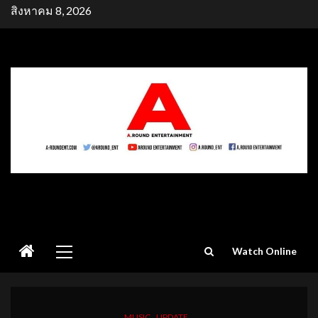
Skip
สิงหาคม 8, 2026
to
content
Primary
Watch Online
Menu
MUSIC
UPDATE