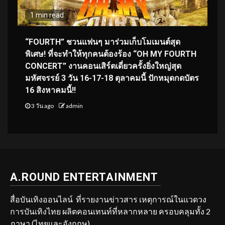
1 min read
“FOURTH” ชวนแฟนๆ มาร่วมเก็บโมเมนต์สุด
พิเศษ! ที่จะทำให้ทุกคนต้องร้อง “OH MY FOURTH
CONCERT” งานคอนเสิร์ตเดี่ยวครั้งยิ่งใหญ่สุด
มหัศจรรย์ 3 วัน 16-17-18 ตุลาคมนี้ ปักหมุดกดบัตร
16 สิงหาคมนี้!!
3 วัน ago
admin
A.ROUND ENTERTAINMENT
สื่อบันเทิงออนไลน์ ที่รายงานข่าวสาร เหตุการณ์ในแวดวง
การบันเทิงไทย ผลิตคอนเทนท์ที่หลากหลาย ครอบคลุมทั้ง 2
ภาษา (ไทยและอังกฤษ)