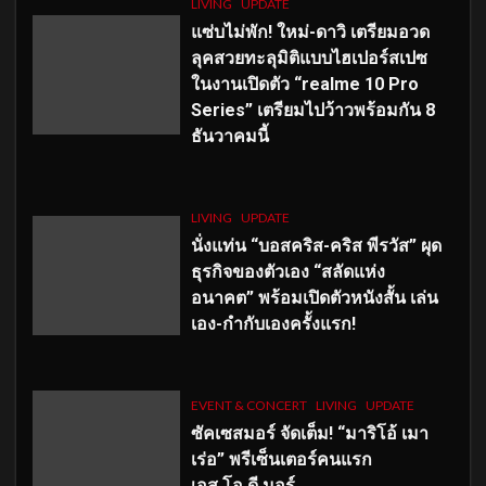
LIVING
UPDATE
แซ่บไม่พัก! ใหม่-ดาวิ เตรียมอวด
ลุคสวยทะลุมิติแบบไฮเปอร์สเปซ
ในงานเปิดตัว “realme 10 Pro
Series” เตรียมไปว้าวพร้อมกัน 8
ธันวาคมนี้
LIVING
UPDATE
นั่งแท่น “บอสคริส-คริส พีรวัส” ผุด
ธุรกิจของตัวเอง “สลัดแห่ง
อนาคต” พร้อมเปิดตัวหนังสั้น เล่น
เอง-กำกับเองครั้งแรก!
EVENT & CONCERT
LIVING
UPDATE
ซัคเซสมอร์ จัดเต็ม
!
“มาริโอ้ เมา
เร่อ” พรีเซ็นเตอร์คนแรก
เอส
.โอ.ดี มอร์