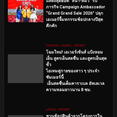
แสดงสุดฮอต “ลีน่า-หมิว” รับ
ภารกิจ Campaign Ambassador
“Grand Grand Sale 2026” ปลุก
เอเนอร์จี้มหกรรมช้อปกลางปีสุด
คึกคัก
FASHION
LIVING
UPDATE
โฉมใหม่
! เอเวอร์เซ้นส์ แป้งหอม
เย็น สูตรเย็นสดชื่น และสูตรเย็นสุด
ขั้ว
ไอเทมคู่กายของสาว ๆ ประจำ
ซัมเมอร์นี้
เย็นสดชื่นเต็มคาราเบล อัพเลเวล
ความหอมยาวนาน
8
ชม.
LIVING
UPDATE
ชวนช้อปสินค้าจากโครงการใน