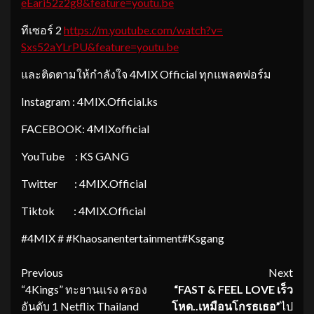
eEari52z2g8&feature=youtu.be
ทีเซอร์ 2
https://m.youtube.com/watch?v=
Sxs52aYLrPU&feature=youtu.be
และติดตามให้กำลังใจ 4MIX Official ทุกแพลตฟอร์ม
Instagram : 4MIX.Official.ks
FACEBOOK: 4MIXofficial
YouTube : KS GANG
Twitter : 4MIX.Official
Tiktok : 4MIX.Official
#4MIX # #Khaosanentertainment#Ksgang
Continue
Previous
Next
“4Kings” ทะยานแรง ครอง
“
FAST & FEEL LOVE
เร็ว
Reading
อันดับ 1 Netflix Thailand
โหด
..
เหมือนโกรธเธอ”
ไป