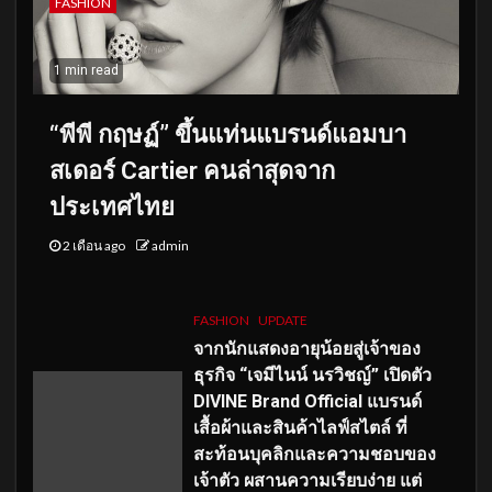
FASHION
1 min read
“พีพี กฤษฏ์” ขึ้นแท่นแบรนด์แอมบา
สเดอร์ Cartier คนล่าสุดจาก
ประเทศไทย
2 เดือน ago
admin
FASHION
UPDATE
จากนักแสดงอายุน้อยสู่เจ้าของ
ธุรกิจ “เจมีไนน์ นรวิชญ์” เปิดตัว
DIVINE Brand Official แบรนด์
เสื้อผ้าและสินค้าไลฟ์สไตล์ ที่
สะท้อนบุคลิกและความชอบของ
เจ้าตัว ผสานความเรียบง่าย แต่