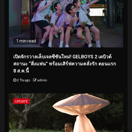
1 min read
เปิดจักรวาลเล็บเจลซีซันใหม่! GELBOYS 2 เดบิวต์
สถานะ “ติ่งแฟน” พร้อมเสิร์ฟความคลั่งรัก ตอนแรก
8 ส.ค.นี้
2 วัน ago
admin
UPDATE