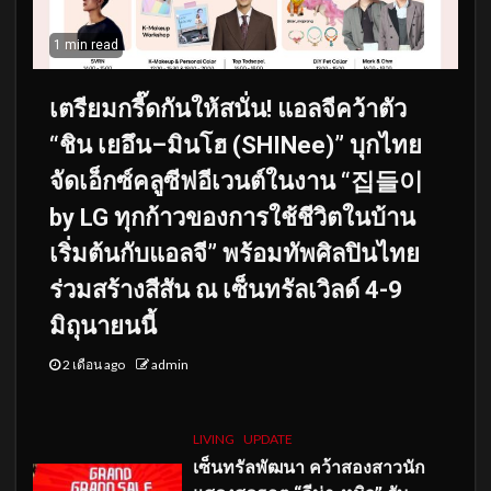
1 min read
เตรียมกรี๊ดกันให้สนั่น! แอลจีคว้าตัว
“ชิน เยอึน–มินโฮ (SHINee)” บุกไทย
จัดเอ็กซ์คลูซีฟอีเวนต์ในงาน “집들이
by LG ทุกก้าวของการใช้ชีวิตในบ้าน
เริ่มต้นกับแอลจี” พร้อมทัพศิลปินไทย
ร่วมสร้างสีสัน ณ เซ็นทรัลเวิลด์ 4-9
มิถุนายนนี้
2 เดือน ago
admin
LIVING
UPDATE
เซ็นทรัลพัฒนา คว้าสองสาวนัก