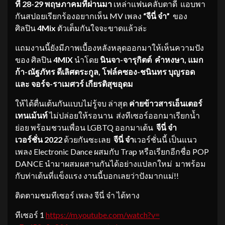
ที่ 28-29 พฤษภาคมที่ผ่านมา
เหล่าแฟนคลับตาดี แอบพา
กันสปอยเรียกร้องอยากเห็น MV เพลง
“จีนี่ จ๋า”
ของ
ศิลปิน
4Mix
ตัวเต็มกันใจจะขาดแล้วล่ะ
แถมงานนี้ยังมีภาพเบื้องหลังหลุดออกมาให้เห็นความปัง
ของ ศิลปิน
4
MIX
นำโดย
นินจา-จารุกิตต์
คำหงษา
,
แมก
ก้า-ณัฐภัทร ดีเลิศตระกูล
,
โฟล์คซอง-ชนินทร บุญรอด
และ จอร์จ-ราเมศวร์
เกียรติสุขอุดม
ให้ได้ตื่นเต้นกันแบบไม่รู้จบ ล่าสุด
ค่ายข้าวสารเอ็นเตอร์
เทนเม้นท์
ไม่ปล่อยให้รอนาน ส่งทีเซอร์ออกมาเรียกน้ำ
ย่อย พร้อมชวนเพื่อน LGBTQ ออกมาเต้น
จีนี่ จ๋า
เวอร์ชั่น
2022
ด้วยกันซะเลย
จีนี่ จ๋า
เวอร์ชั่นนี้ เป็นแนว
เพลง Electronic Dance ผสมกับ Trap หรือเรียกอีกชื่อ POP
DANCE นำมาผสมผสานกันได้อย่างแปลกใหม่ มาพร้อม
กับท่าเต้นที่แข็งแรง งานนี้บอกเลยว่าปังมากแม่!!
ติดตามชมทีเซอร์ เพลง จีนี่ จ๋า ได้ทาง
ทีเซอร์ 1
https://m.youtube.com/watch?v=