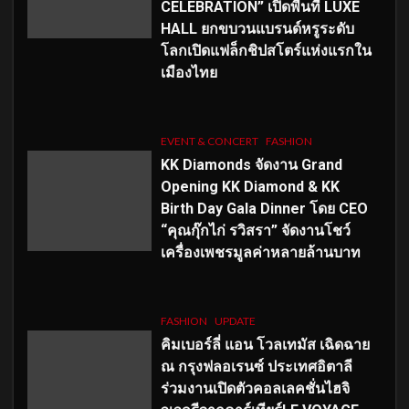
CELEBRATION” เปิดพื้นที่ LUXE
HALL ยกขบวนแบรนด์หรูระดับ
โลกเปิดแฟล็กชิปสโตร์แห่งแรกใน
เมืองไทย
EVENT & CONCERT
FASHION
KK Diamonds จัดงาน Grand
Opening KK Diamond & KK
Birth Day Gala Dinner โดย CEO
“คุณกุ๊กไก่ รวิสรา” จัดงานโชว์
เครื่องเพชรมูลค่าหลายล้านบาท
FASHION
UPDATE
คิมเบอร์ลี่ แอน โวลเทมัส เฉิดฉาย
ณ กรุงฟลอเรนซ์ ประเทศอิตาลี
ร่วมงานเปิดตัวคอลเลคชั่นไฮจิ