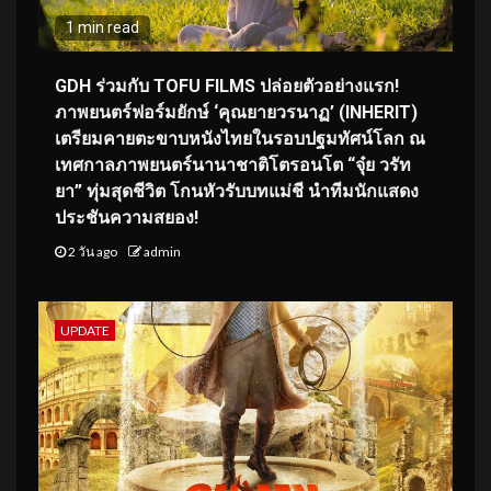
1 min read
GDH ร่วมกับ TOFU FILMS ปล่อยตัวอย่างแรก!
ภาพยนตร์ฟอร์มยักษ์ ‘คุณยายวรนาฏ’ (INHERIT)
เตรียมคายตะขาบหนังไทยในรอบปฐมทัศน์โลก ณ
เทศกาลภาพยนตร์นานาชาติโตรอนโต “จุ๋ย วรัท
ยา” ทุ่มสุดชีวิต โกนหัวรับบทแม่ชี นำทีมนักแสดง
ประชันความสยอง!
2 วัน ago
admin
UPDATE