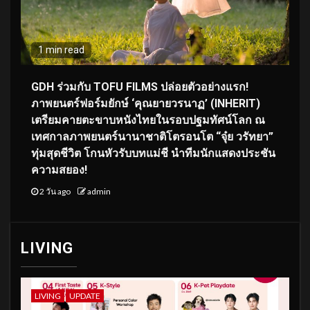
1 min read
GDH ร่วมกับ TOFU FILMS ปล่อยตัวอย่างแรก!
ภาพยนตร์ฟอร์มยักษ์ ‘คุณยายวรนาฏ’ (INHERIT)
เตรียมคายตะขาบหนังไทยในรอบปฐมทัศน์โลก ณ
เทศกาลภาพยนตร์นานาชาติโตรอนโต “จุ๋ย วรัทยา”
ทุ่มสุดชีวิต โกนหัวรับบทแม่ชี นำทีมนักแสดงประชัน
ความสยอง!
2 วัน ago
admin
LIVING
LIVING
UPDATE