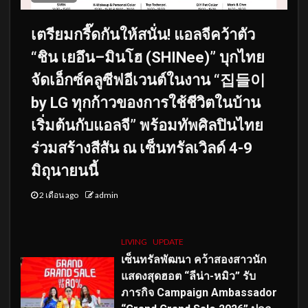
เตรียมกรี๊ดกันให้สนั่น! แอลจีคว้าตัว
“ชิน เยอึน–มินโฮ (SHINee)” บุกไทย
จัดเอ็กซ์คลูซีฟอีเวนต์ในงาน “집들이
by LG ทุกก้าวของการใช้ชีวิตในบ้าน
เริ่มต้นกับแอลจี” พร้อมทัพศิลปินไทย
ร่วมสร้างสีสัน ณ เซ็นทรัลเวิลด์ 4-9
มิถุนายนนี้
2 เดือน ago
admin
LIVING
UPDATE
เซ็นทรัลพัฒนา คว้าสองสาวนัก
แสดงสุดฮอต “ลีน่า-หมิว” รับ
ภารกิจ Campaign Ambassador