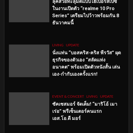
ลุคสวยทะลุมิติแบบไฮเปอร์สเปซ
ในงานเปิดตัว “realme 10 Pro
Series” เตรียมไปว้าวพร้อมกัน 8
ธันวาคมนี้
LIVING
UPDATE
นั่งแท่น “บอสคริส-คริส พีรวัส” ผุด
ธุรกิจของตัวเอง “สลัดแห่ง
อนาคต” พร้อมเปิดตัวหนังสั้น เล่น
เอง-กำกับเองครั้งแรก!
EVENT & CONCERT
LIVING
UPDATE
ซัคเซสมอร์ จัดเต็ม
!
“มาริโอ้ เมา
เร่อ” พรีเซ็นเตอร์คนแรก
เอส
.โอ.ดี มอร์