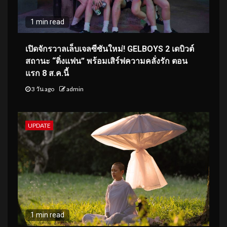
1 min read
เปิดจักรวาลเล็บเจลซีซันใหม่! GELBOYS 2 เดบิวต์
สถานะ “ติ่งแฟน” พร้อมเสิร์ฟความคลั่งรัก ตอน
แรก 8 ส.ค.นี้
3 วัน ago
admin
UPDATE
1 min read