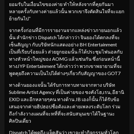
ยอมรับในเงื่อนไขของค่าย ทำให้หลังจากที่คุยกันมา
หลายครั้งกับทางค่ายแล้วนั้น พวกเขาจึงตัดสินใจที่จะแยก
ย้ายกันไป”
จากครั้งก่อนที่มีการรายงานจากแหล่งข่าวภายนอกแล้ว
นั้น สำนักข่าว Dispatch ได้กล่าวว่า จินยองได้ตกลงที่จะ
เซ็นสัญญา กับบริษัทนักแสดงอย่าง BH Entertainment
เป็นที่เรียบร้อยแล้ว ส่วยยูกยอมนั้น ก็ได้ประชุมไฟนอลกับ
ทางหัวหน้าใหญ่ของ AOMG แล้วเช่นกัน ซึ่งก่อนหน้านี้
ทางJYP Entertainment ได้กล่าวว่า พวกเขาพยายามที่จะ
พูดคุยถึงความเป็นไปได้ต่างๆเกี่ยวกับสัญญาของ GOT7
ทางด้านยองแจนั้น ได้รับการทาบทามจากทาง บริษัท
Sublime Artist Agency ที่เป็นค่ายของ ซงคังโฮ,เรน, อีฮานิ
EXID และอีกหลายๆคน ทางด้าน JB เองก็นั้น ก็ได้รับข้อ
เสนอจากค่ายฮิปฮอปชื่อดังและค่ายเพลงระดับโลก ร่วม
ถึงกำลังวางแผนที่จะหที่ที่จะสนับสนุนเขาได้ในฐานะ
ศิลปินเดี่ยว
Dispatch ได้พูดถึง แจ็คสันว่า เขาจะทำกิจกรรมทั่วโลก