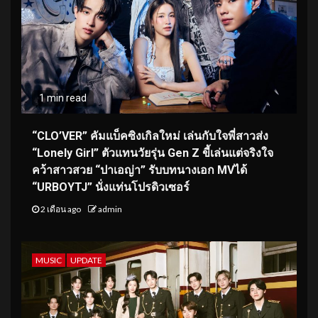
1 min read
“CLO’VER” คัมแบ็คซิงเกิลใหม่ เล่นกับใจพี่สาวส่ง
“Lonely Girl” ตัวแทนวัยรุ่น Gen Z ขี้เล่นแต่จริงใจ
คว้าสาวสวย “ปาเอญ่า” รับบทนางเอก MVได้
“URBOYTJ” นั่งแท่นโปรดิวเซอร์
2 เดือน ago
admin
MUSIC
UPDATE