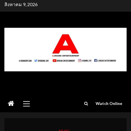
Skip
สิงหาคม 9, 2026
to
content
Primary
Watch Online
Menu
MUSIC