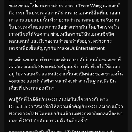
ของเขาต่อไปผ่านทางค่ายของเขา Team Wang และจะมี
กิจกรรมในประเทศเกาหลีผ่านทาง เอเจนซี่อื่นที่แยกออก
มา ส่วนแบมแบมนั้น มีรายงานว่า เขาจะพยายามรับงาน
ในประเทศไทยและเกาหลีอย่างเท่าๆกัน โดยกิจกรรมใน
เกาหลี จะได้รับความช่วยเหลือจากบริษัทเอเจนซี่ผลิต
คอนเทนท์ และมีรายงานว่าเขากำลังอยู่ระหว่างการ
เจรจาเพื่อเซ็นสัญญากับ MakeUs Entertainment
ทางด้านของ มาร์ค เขาจะเดินทางกลับบ้านเกิดของเขาที่
ลอสแองเจลลิสประเทศสหรัฐอเมริกา เพื่อที่จะได้ใช้เวลา
อยู่กับครอบครัว และหลังจากนั้นจะเปิดช่องของเขาเองใน
youtube และกำลังพิจารณาที่จะทำงานในฐานะศิลปิน
เดี่ยวที่ ประเทศอเมริกา
คนรู้จักที่ใกล้ชิดกับ GOT7 แบ่งปันเรื่องราวกับทาง
Dispatch ว่า “สมาชิกให้ความสำคัญกับ GOT7 มาก แม้ว่า
พวกเขาจะโปรโมทแยกกันแล้ว แต่พวกเขาก็ตกลงที่จะหา
เวลาที่ GOT7 กลับมารวมตัวกันอีกครั้ง”
จากการตอบรับกับเนื้อข่าว JYP Entertainment ระบุว่า