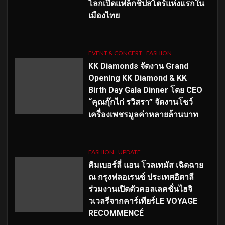
โลกเปิดแฟล็กชิปสโตร์แห่งแรกใน
เมืองไทย
EVENT & CONCERT
FASHION
KK Diamonds จัดงาน Grand
Opening KK Diamond & KK
Birth Day Gala Dinner โดย CEO
“คุณกุ๊กไก่ รวิสรา” จัดงานโชว์
เครื่องเพชรมูลค่าหลายล้านบาท
FASHION
UPDATE
คิมเบอร์ลี่ แอน โวลเทมัส เฉิดฉาย
ณ กรุงฟลอเรนซ์ ประเทศอิตาลี
ร่วมงานเปิดตัวคอลเลคชั่นไฮจิ
วเวลรีจากคาร์เทียร์LE VOYAGE
RECOMMENCÉ