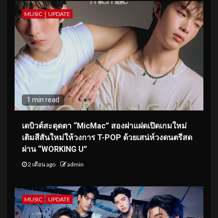
MUSIC
UPDATE
1 min read
เดบิวต์สะดุดตา “MicMac” สองฝาแฝดเปิดเกมใหม่
เติมสีสันใหม่ให้วงการ T-POP ด้วยเสน่ห์วงดนตรีสด
ผ่าน “WORKING U”
2 เดือน ago
admin
MUSIC
UPDATE