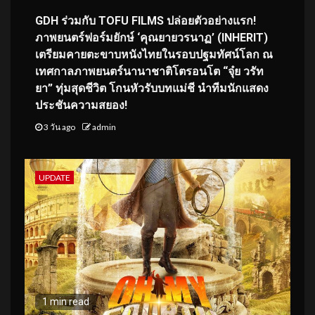
GDH ร่วมกับ TOFU FILMS ปล่อยตัวอย่างแรก!
ภาพยนตร์ฟอร์มยักษ์ ‘คุณยายวรนาฏ’ (INHERIT)
เตรียมคายตะขาบหนังไทยในรอบปฐมทัศน์โลก ณ
เทศกาลภาพยนตร์นานาชาติโตรอนโต “จุ๋ย วรัท
ยา” ทุ่มสุดชีวิต โกนหัวรับบทแม่ชี นำทีมนักแสดง
ประชันความสยอง!
3 วัน ago
admin
UPDATE
1 min read