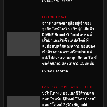
2 เดือน ago
admin
FASHION
UPDATE
จากนักแสดงอายุน้อยสู่เจ้าของ
ธุรกิจ “เจมีไนน์ นรวิชญ์” เปิดตัว
DIVINE Brand Official แบรนด์
เสื้อผ้าและสินค้าไลฟ์สไตล์ ที่
สะท้อนบุคลิกและความชอบของ
เจ้าตัว ผสานความเรียบง่าย แต่
แฝงไปด้วยความสนุก ชิค สตรีท ที่
ขอติดแกลมและเท่ตามแบบฉบับ
2 ปี ago
admin
EVENT & CONCERT
FASHION
UPDATE
ปังไม่ไหว! 3 พระเอกซีรีส์วายสุด
ฮอต “ฟอร์ด-ฐิติพงศ์”“Nat Chen”
และ “โคเฮย์ ฮิงุจิ” (Higuchi