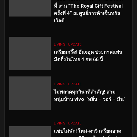
ที่ งาน “The Royal Gift Festival
ครั้งที่ 4” ณ ศูนย์การค้าเซ็นทรัล
เวิลด์
LIVING
UPDATE
เตรียมกรี๊ด! อีแจอุค ประกาศแฟน
มีตติ้งในไทย 4 กพ 66 นี้
LIVING
UPDATE
ไม่พลาดทุกวินาทีสำคัญ
! สาม
หนุ่มบ้าน vivo ‘หยิ่น – วอร์ – มีน’
LIVING
UPDATE
แซ่บไม่พัก! ใหม่-ดาวิ เตรียมอวด