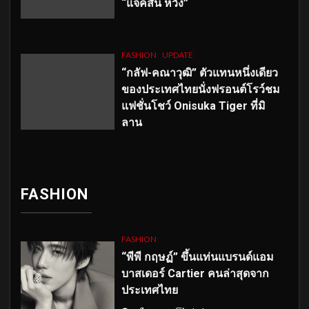
“แจ็คสัน หวัง”
FASHION
UPDATE
“กลัฟ-คณาวุฒิ” ตัวแทนหนึ่งเดียว
ของประเทศไทยนั่งฟรอนต์โรว์ชม
แฟชั่นโชว์ Onisuka Tiger ที่มิ
ลาน
FASHION
FASHION
“พีพี กฤษฏ์” ขึ้นแท่นแบรนด์แอม
บาสเดอร์ Cartier คนล่าสุดจาก
ประเทศไทย