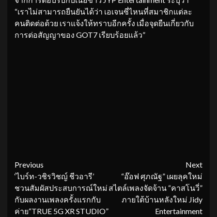
“เราไม่สามารถยืนยันได้ว่า เอเจนซี่ไหนที่สมาชิกแต่ละ
คนติดต่อด้วย เราแจ้งให้ทราบอีกครั้ง เมื่อจุดยืนเกี่ยวกับ
การต่อสัญญาของ GOT7 เรียบร้อยแล้ว”
Continue
Previous
Next
‘ไบร์ท-วชิรวิชญ์ ชีวอารี’
“อ๊อฟ ศุภณัฐ” เผยลุคใหม่
Reading
ชวนสัมผัสประสบการณ์ใหม่
สไตล์เพลงจัดจ้าน “คาสโนวี่”
กับผลงานเพลงครั้งแรกกับ
ภายใต้บ้านหลังใหม่ Jidy
ค่าย“TRUE 5G XR STUDIO”
Entertainment