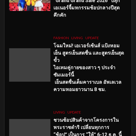
“Grand Grand Sale 2026” ปลุก
เอเนอร์จี้มหกรรมช้อปกลางปีสุด
คึกคัก
FASHION
LIVING
UPDATE
โฉมใหม่
! เอเวอร์เซ้นส์ แป้งหอม
เย็น สูตรเย็นสดชื่น และสูตรเย็นสุด
ขั้ว
ไอเทมคู่กายของสาว ๆ ประจำ
ซัมเมอร์นี้
เย็นสดชื่นเต็มคาราเบล อัพเลเวล
ความหอมยาวนาน
8
ชม.
LIVING
UPDATE
ชวนช้อปสินค้าจากโครงการใน
พระราชดำริ เปลี่ยนทุกการ
“ช้อป” เป็นการ “ให้” 6-12 ธ.ค. นี้