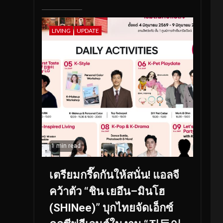
LIVING
UPDATE
1 min read
เตรียมกรี๊ดกันให้สนั่น! แอลจี
คว้าตัว “ชิน เยอึน–มินโฮ
(SHINee)” บุกไทยจัดเอ็กซ์