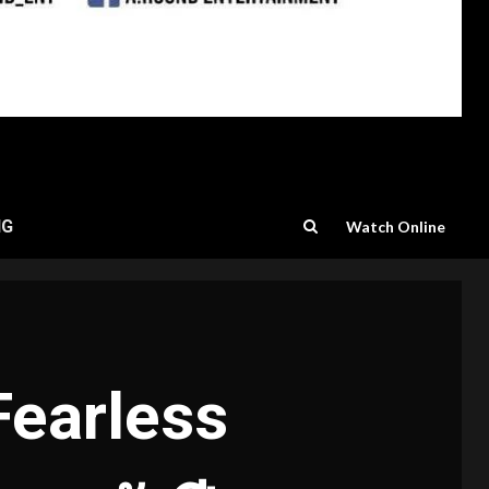
NG
Watch Online
“Fearless