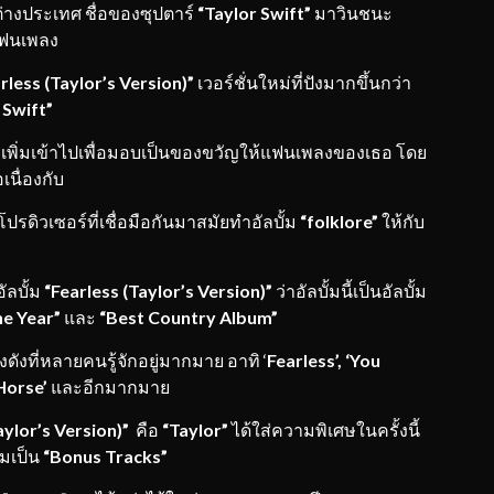
่างประเทศ ชื่อของซุปตาร์
“Taylor Swift”
มาวินชนะ
ฟนเพลง
rless (Taylor’s Version)”
เวอร์ชั่นใหม่ที่ปังมากขึ้นกว่า
 Swift”
่ เพิ่มเข้าไปเพื่อมอบเป็นของขวัญให้แฟนเพลงของเธอ โดย
เนื่องกับ
โปรดิวเซอร์ที่เชื่อมือกันมาสมัยทำอัลบั้ม
“folklore”
ให้กับ
ลบั้ม
“Fearless (Taylor’s Version)”
ว่าอัลบั้มนี้เป็นอัลบั้ม
he Year”
และ
“Best Country Album”
ดังที่หลายคนรู้จักอยู่มากมาย อาทิ ‘
Fearless’, ‘You
Horse’
และอีกมากมาย
aylor’s Version)”
คือ
“Taylor”
ได้ใส่ความพิเศษในครั้งนี้
ถมเป็น
“
Bonus Tracks”