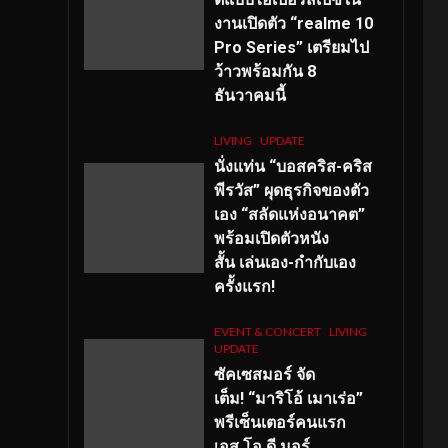
งานเปิดตัว “realme 10
Pro Series” เตรียมไป
ว้าวพร้อมกัน 8
ธันวาคมนี้
LIVING
UPDATE
นั่งแท่น “บอสคริส-คริส
พีรวัส” ผุดธุรกิจของตัว
เอง “สลัดแห่งอนาคต”
พร้อมเปิดตัวหนัง
สั้น เล่นเอง-กำกับเอง
ครั้งแรก!
EVENT & CONCERT
LIVING
UPDATE
ซัคเซสมอร์ จัด
เต็ม
!
“มาริโอ้ เมาเร่อ”
พรีเซ็นเตอร์คนแรก
เอส
.โอ.ดี มอร์