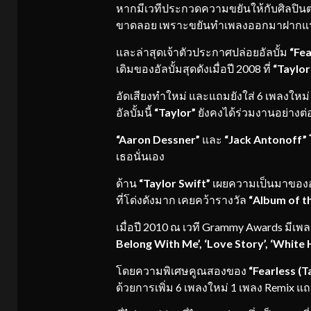
หากมีเวทีประกวดความขยันให้กับศิลปินต
ขาดลอย เพราะขยันทำเพลงออกมาฝากแ
และล่าสุดเจ้าตัวประกาศปล่อยอัลบั้ม
“Fea
เดิมของอัลบั้มสุดดังเมื่อปี 2008 ที่
“
Taylor
อัดเสียงทำใหม่ และแถมยังใส่ 6 เพลงใหม
อัลบั้มนี้
“Taylor”
ยังคงได้ร่วมงานอย่างต่อ
“Aaron Dessner”
และ
“Jack Antonoff”
เธอนั่นเอง
ด้าน
“Taylor Swift”
เผยความเป็นมาของอั
ที่โด่งดังมาก เคยคว้ารางวัล
“Album of t
เมื่อปี 2010 ณ เวที Grammy Awards มีเพลง
Belong With Me’, ‘Love Story’, ‘White 
โดยความพิเศษคูณสองของ
“Fearless (T
ด้วยการเพิ่ม 6 เพลงใหม่ 1 เพลง Remix แ