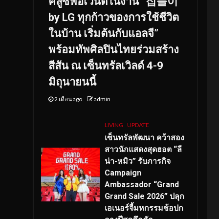
คลูซีฟอีเวนต์ในงาน “집들이
by LG ทุกก้าวของการใช้ชีวิต
ในบ้าน เริ่มต้นกับแอลจี”
พร้อมทัพศิลปินไทยร่วมสร้าง
สีสัน ณ เซ็นทรัลเวิลด์ 4-9
มิถุนายนนี้
2 เดือน ago
admin
LIVING
UPDATE
เซ็นทรัลพัฒนา คว้าสอง
สาวนักแสดงสุดฮอต “ลี
น่า-หมิว” รับภารกิจ
Campaign
Ambassador “Grand
Grand Sale 2026” ปลุก
เอเนอร์จี้มหกรรมช้อปก