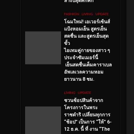
ลางปีสุดคึกคัก
FASHION
LIVING
UPDATE
โฉมใหม่
! เอเวอร์เซ้นส์
แป้งหอมเย็น สูตรเย็น
สดชื่น และสูตรเย็นสุด
ขั้ว
ไอเทมคู่กายของสาว ๆ
ประจำซัมเมอร์นี้
เย็นสดชื่นเต็มคาราเบล
อัพเลเวลความหอม
ยาวนาน
8
ชม.
LIVING
UPDATE
ชวนช้อปสินค้าจาก
โครงการในพระ
ราชดำริ เปลี่ยนทุกการ
“ช้อป” เป็นการ “ให้” 6-
12 ธ.ค. นี้ ที่ งาน “The