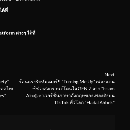
้ที่
M
tform ต่างๆ ได้ที่
Next
iety”
ร้อนแรงรับซัมเมอร์!! “Turning Me Up” เพลงแดน
ะเทศไทย
ซ์ช่วงสงกรานต์โดนใจ GEN Z จาก “Issam
es”
Alnajjar”เวอร์ชั่นภาษาอังกฤษของเพลงดังบน
TikTok ทั่วโลก “Hadal Ahbek”