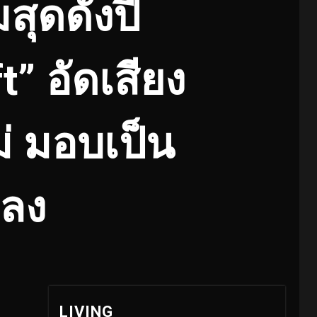
มสุดดังปี
t” อัดเสียง
่ มอบเป็น
พลง
LIVING