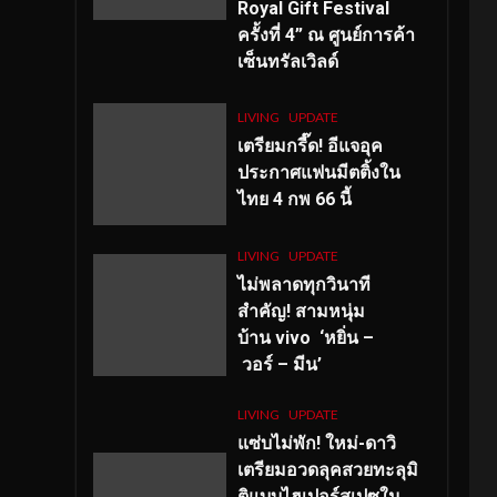
Royal Gift Festival
ครั้งที่ 4” ณ ศูนย์การค้า
เซ็นทรัลเวิลด์
LIVING
UPDATE
เตรียมกรี๊ด! อีแจอุค
ประกาศแฟนมีตติ้งใน
ไทย 4 กพ 66 นี้
LIVING
UPDATE
ไม่พลาดทุกวินาที
สำคัญ
! สามหนุ่ม
บ้าน vivo ‘หยิ่น –
วอร์ – มีน’
LIVING
UPDATE
แซ่บไม่พัก! ใหม่-ดาวิ
เตรียมอวดลุคสวยทะลุมิ
ติแบบไฮเปอร์สเปซใน