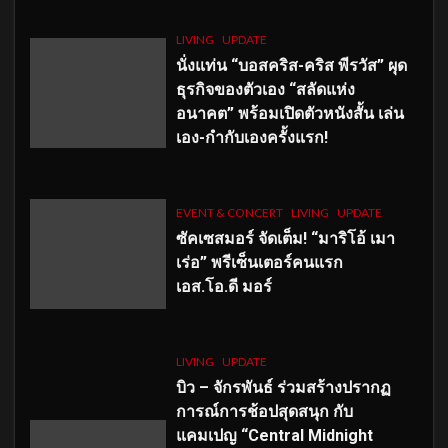
LIVING
UPDATE
นั่งแท่น “บอสคริส-คริส พีรวัส” ผุด
ธุรกิจของตัวเอง “สลัดแห่ง
อนาคต” พร้อมเปิดตัวหนังสั้น เล่น
เอง-กำกับเองครั้งแรก!
EVENT & CONCERT
LIVING
UPDATE
ซัคเซสมอร์ จัดเต็ม
!
“มาริโอ้ เมา
เร่อ” พรีเซ็นเตอร์คนแรก
เอส
.โอ.ดี มอร์
LIVING
UPDATE
บิว – จักรพันธ์ ร่วมสร้างปรากฏ
การณ์การช้อปสุดสนุก กับ
แคมเปญ “Central Midnight