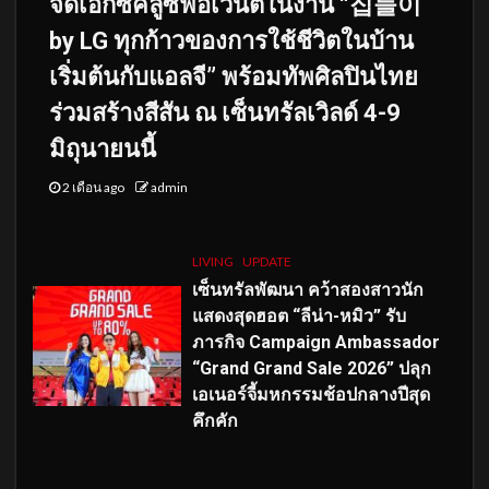
จัดเอ็กซ์คลูซีฟอีเวนต์ในงาน “집들이
by LG ทุกก้าวของการใช้ชีวิตในบ้าน
เริ่มต้นกับแอลจี” พร้อมทัพศิลปินไทย
ร่วมสร้างสีสัน ณ เซ็นทรัลเวิลด์ 4-9
มิถุนายนนี้
2 เดือน ago
admin
LIVING
UPDATE
เซ็นทรัลพัฒนา คว้าสองสาวนัก
แสดงสุดฮอต “ลีน่า-หมิว” รับ
ภารกิจ Campaign Ambassador
“Grand Grand Sale 2026” ปลุก
เอเนอร์จี้มหกรรมช้อปกลางปีสุด
คึกคัก