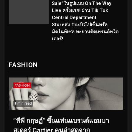
Sale”ในรูปแบบ On The Way
Live ครั้งแรก! ผ่าน Tik Tok
Central Department
Storeส่ง #บะบิวไปเซ็นทรัล
มิดไนท์เซล ทะยานติดเทรนด์ทวิต
เตอร์!
FASHION
FASHION
1 min read
“พีพี กฤษฏ์” ขึ้นแท่นแบรนด์แอมบา
สเดอร์ Cartier คนล่าสุดจาก