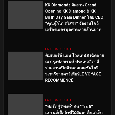
KK Diamonds จัดงาน Grand
Opening KK Diamond & KK
Birth Day Gala Dinner โดย CEO
“คุณกุ๊กไก่ รวิสรา” จัดงานโชว์
เครื่องเพชรมูลค่าหลายล้านบาท
FASHION
UPDATE
คิมเบอร์ลี่ แอน โวลเทมัส เฉิดฉาย
ณ กรุงฟลอเรนซ์ ประเทศอิตาลี
ร่วมงานเปิดตัวคอลเลคชั่นไฮจิ
วเวลรีจากคาร์เทียร์LE VOYAGE
RECOMMENCÉ
FASHION
UPDATE
“ฟอร์ด ฐิติพงษ์” กับ “Trofi”
แบรนด์เสื้อผ้าที่ใฝ่ฝันมาตั้งแต่เด็ก