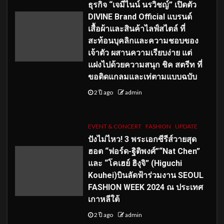
ธุรกิจ “เจมีไนน์ นรวิชญ์” เปิดตัว
DIVINE Brand Official แบรนด์
เสื้อผ้าและสินค้าไลฟ์สไตล์ ที่
สะท้อนบุคลิกและความชอบของ
เจ้าตัว ผสานความเรียบง่าย แต่
แฝงไปด้วยความสนุก ชิค สตรีท ที่
ขอติดแกลมและเท่ตามแบบฉบับ
2 ปี ago
admin
EVENT & CONCERT
FASHION
UPDATE
ปังไม่ไหว! 3 พระเอกซีรีส์วายสุด
ฮอต “ฟอร์ด-ฐิติพงศ์”“Nat Chen”
และ “โคเฮย์ ฮิงุจิ” (Higuchi
Kouhei)บินลัดฟ้าร่วมงาน SEOUL
FASHION WEEK 2024 ณ ประเทศ
เกาหลีใต้
2 ปี ago
admin