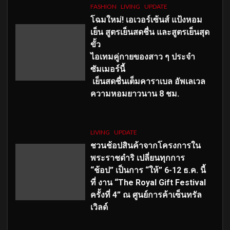
FASHION
LIVING
UPDATE
โฉมใหม่
! เอเวอร์เซ้นส์ แป้งหอม
เย็น สูตรเย็นสดชื่น และสูตรเย็นสุด
ขั้ว
ไอเทมคู่กายของสาว ๆ ประจำ
ซัมเมอร์นี้
เย็นสดชื่นเต็มคาราเบล อัพเลเวล
ความหอมยาวนาน
8
ชม.
LIVING
UPDATE
ชวนช้อปสินค้าจากโครงการใน
พระราชดำริ เปลี่ยนทุกการ
“ช้อป” เป็นการ “ให้” 6-12 ธ.ค. นี้
ที่ งาน “The Royal Gift Festival
ครั้งที่ 4” ณ ศูนย์การค้าเซ็นทรัล
เวิลด์