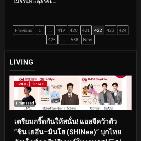
เมื่อวันที่ 5 ตุลาคม...
Posts
Previous
1
…
419
420
421
422
423
424
pagination
425
…
588
Next
LIVING
LIVING
UPDATE
1 min read
เตรียมกรี๊ดกันให้สนั่น! แอลจีคว้าตัว
“ชิน เยอึน–มินโฮ (SHINee)” บุกไทย