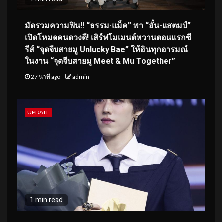
มัดรวมความฟิน!! “ธรรม-แม็ค” พา “อั๋น-แสตมป์”
เปิดโหมดคนดวงดี! เสิร์ฟโมเมนต์หวานตอนแรกซี
รีส์ “จุดจีบสายมู Unlucky Bae” ให้อินทุกอารมณ์
ในงาน “จุดจีบสายมู Meet & Mu Together”
27 นาที ago
admin
UPDATE
1 min read