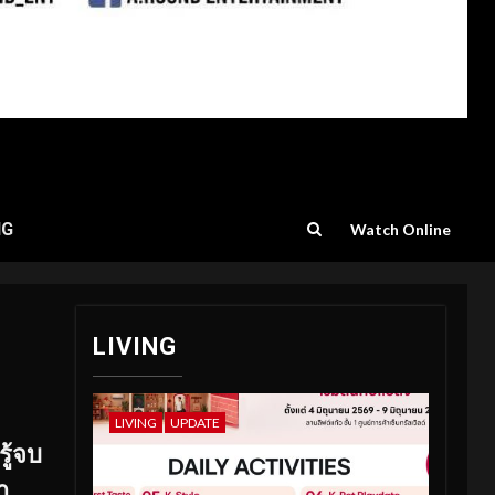
NG
Watch Online
LIVING
LIVING
UPDATE
รู้จบ
า