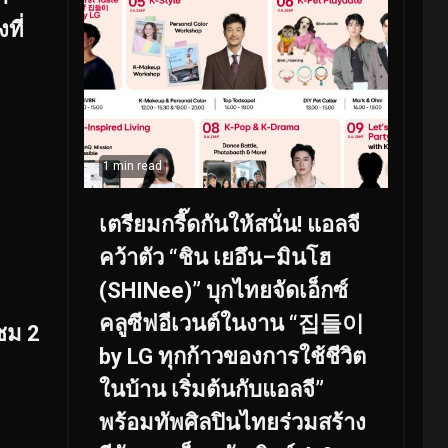
ที่
1 min read
เตรียมกรี๊ดกันให้สนั่น! แอลจี
คว้าตัว “ชิน เยอึน–มินโฮ
(SHINee)” บุกไทยจัดเอ็กซ์
คลูซีฟอีเวนต์ในงาน “집들이
ชม 2
by LG ทุกก้าวของการใช้ชีวิต
ในบ้าน เริ่มต้นกับแอลจี”
พร้อมทัพศิลปินไทยร่วมสร้าง