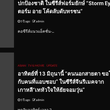
ปกป้องชาติ
ในซีรีส์ฟอร์มยักษ์ “Storm E
ตอร์ม อาย โค้ดลับดับทรชน”
5 ปี ago
admin
คอซีรีส์แนวแอ็คชั่น-...
ASIAN
TV & MOVIE
UPDATE
อาทิตย์ที่
13 มิถุนานี้ “คนนอกสายตา ข
กับคนที่แอบชอบ”
ในซีรีส์จีนรีเมคจาก
เกาหลี“เทหัวใจให้ยัยจอมวุ่น”
5 ปี ago
admin
ทุกวันอาทิตย์ เวลา 2...