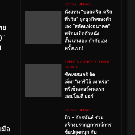
LIVING
UPDATE
นั่งแท่น “บอสคริส-คริส
พีรวัส” ผุดธุรกิจของตัว
เอง “สลัดแห่งอนาคต”
ทย
พร้อมเปิดตัวหนัง
)”
สั้น เล่นเอง-กำกับเอง
ย
ครั้งแรก!
EVENT & CONCERT
LIVING
UPDATE
ซัคเซสมอร์ จัด
เต็ม
!
“มาริโอ้ เมาเร่อ”
พรีเซ็นเตอร์คนแรก
เอส
.โอ.ดี มอร์
LIVING
UPDATE
บิว – จักรพันธ์ ร่วม
สร้างปรากฏการณ์การ
บมือ
ช้อปสุดสนุก กับ