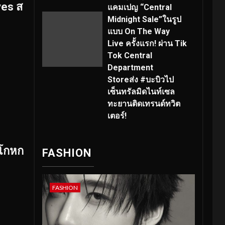
yes ส
แคมเปญ “Central
Midnight Sale”ในรูป
แบบ On The Way
Live ครั้งแรก! ผ่าน Tik
Tok Central
Department
Storeส่ง #บะบิวไป
เซ็นทรัลมิดไนท์เซล
ทะยานติดเทรนด์ทวิต
เตอร์!
อโกหก
FASHION
FASHION