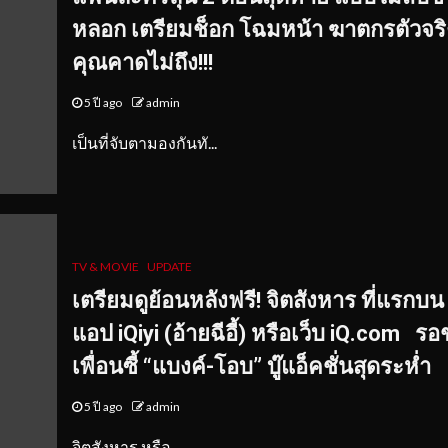
หลอก เตรียมช็อก โฉมหน้า ฆาตกรตัวจริง
คุณคาดไม่ถึง!!!
5 ปี ago
admin
เป็นที่จับตามองกันทั...
TV & MOVIE
UPDATE
เตรียมดูย้อนหลังฟรี
! จิตสังหาร
ที่แรกบน
แอป
iQiyi (
อ้ายฉีอี้) หรือเว็บ
iQ.com
รอ
เพื่อนซี้ “แบงค์-โอบ” บู๊แอ็คชั่นสุดระห่ำ
5 ปี ago
admin
จิตสังหาร หรือ ...