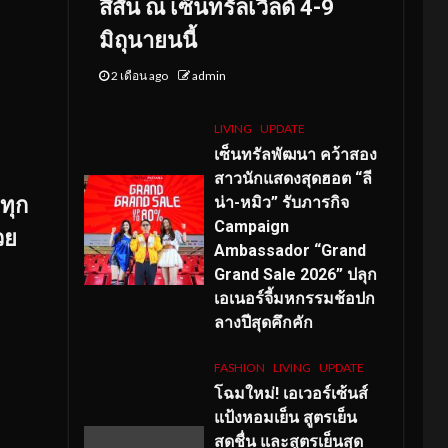
สีสัน ณ เซ็นทรัลเวิลด์ 4-9
มิถุนายนนี้
2 เดือน ago
admin
LIVING
UPDATE
เซ็นทรัลพัฒนา คว้าสอง
สาวนักแสดงสุดฮอต “ลี
ทุก
น่า-หมิว” รับภารกิจ
Campaign
วย
Ambassador “Grand
Grand Sale 2026” ปลุก
เอเนอร์จี้มหกรรมช้อปก
ลางปีสุดคึกคัก
FASHION
LIVING
UPDATE
โฉมใหม่
! เอเวอร์เซ้นส์
แป้งหอมเย็น สูตรเย็น
สดชื่น และสูตรเย็นสุด