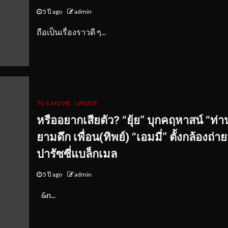
5 ปี ago
admin
ถือเป็นเรื่องราวดี ๆ...
TV & MOVIE
UPDATE
หรืออยากเสียตัว
? “ยุ้ย” บุก
คฤหาสน์
“ท่า
ยามดึก
เพื่อน(ทิพย์) “เอมมี่” ตั้งกล้องถ่า
ปารัซซี่แบล็กเมล
5 ปี ago
admin
&n...