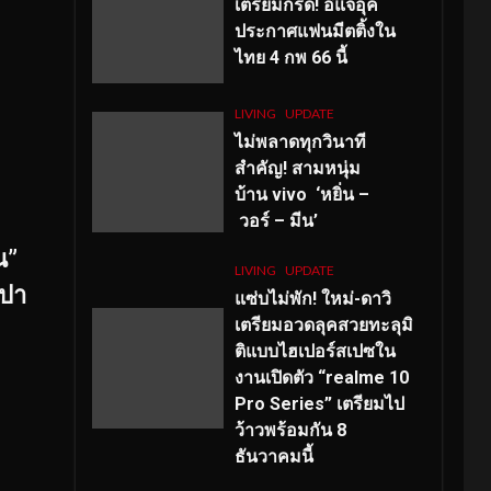
เตรียมกรี๊ด! อีแจอุค
ประกาศแฟนมีตติ้งใน
ไทย 4 กพ 66 นี้
LIVING
UPDATE
ไม่พลาดทุกวินาที
สำคัญ
! สามหนุ่ม
บ้าน vivo ‘หยิ่น –
วอร์ – มีน’
น”
LIVING
UPDATE
ยปา
แซ่บไม่พัก! ใหม่-ดาวิ
เตรียมอวดลุคสวยทะลุมิ
ติแบบไฮเปอร์สเปซใน
งานเปิดตัว “realme 10
Pro Series” เตรียมไป
ว้าวพร้อมกัน 8
ธันวาคมนี้