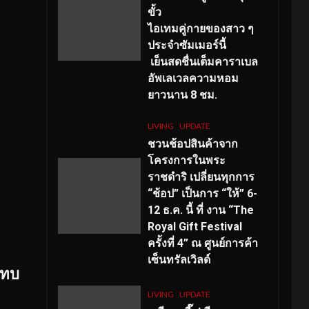
ขั้ว
ไอเทมคู่กายของสาว ๆ
ประจำซัมเมอร์นี้
เย็นสดชื่นเต็มคาราเบล
อัพเลเวลความหอม
ยาวนาน
8
ชม.
LIVING
UPDATE
ชวนช้อปสินค้าจาก
โครงการในพระ
ราชดำริ เปลี่ยนทุกการ
“ช้อป” เป็นการ “ให้” 6-
12 ธ.ค. นี้ ที่ งาน “The
Royal Gift Festival
ครั้งที่ 4” ณ ศูนย์การค้า
เซ็นทรัลเวิลด์
ระทบ
LIVING
UPDATE