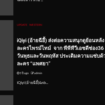
UPDATE
WESTERN
iQiyi (อ้ายฉีอี้) ส่งต่อความสนุกดูย้อนหลัง
ละครไพรม์ไทม์
จาก พีพีทีวีเอชดีช่อง36 
วันพุธและวันพฤหัส ประเดิมความแซ่บด้
ละคร “แพศยา”
5 ปี ago
admin
iQiyi (อ้ายฉีอี้)&nb...