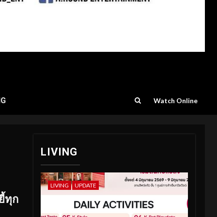
NG
Watch Online
LIVING
LIVING
UPDATE
ี้ทุก