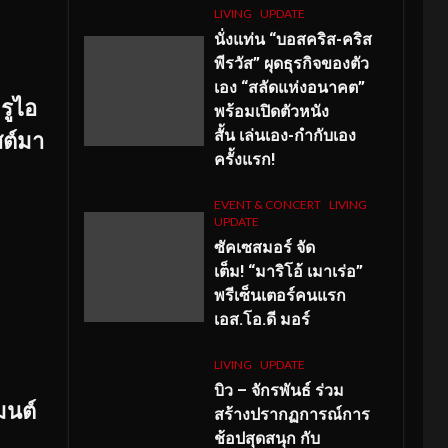
LIVING
UPDATE
นั่งแท่น “บอสคริส-คริส
พีรวัส” ผุดธุรกิจของตัว
เอง “สลัดแห่งอนาคต”
รูไอ
พร้อมเปิดตัวหนัง
สั้น เล่นเอง-กำกับเอง
สต์มา
ครั้งแรก!
EVENT & CONCERT
LIVING
UPDATE
ซัคเซสมอร์ จัด
เต็ม
!
“มาริโอ้ เมาเร่อ”
พรีเซ็นเตอร์คนแรก
เอส
.โอ.ดี มอร์
LIVING
UPDATE
บิว – จักรพันธ์ ร่วม
มนต์
สร้างปรากฏการณ์การ
ช้อปสุดสนุก กับ