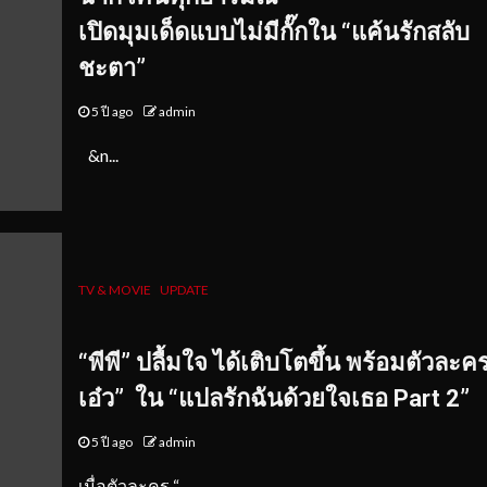
เปิดมุมเด็ดแบบไม่มีกั๊กใน “แค้นรักสลับ
ชะตา”
5 ปี ago
admin
&n...
TV & MOVIE
UPDATE
“
พีพี
”
ปลื้ม
ใจ
ได้
เติบโตขึ้น
พร้อม
ตัวละคร
เอ๋ว”
ใน “แปลรักฉันด้วยใจเธอ Part 2”
5 ปี ago
admin
​เมื่อตัวละคร “...