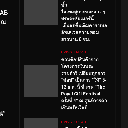
ขั้ว
LAB
ไอเทมคู่กายของสาว ๆ
ประจำซัมเมอร์นี้
ุณ
เย็นสดชื่นเต็มคาราเบล
อัพเลเวลความหอม
ยาวนาน
8
ชม.
LIVING
UPDATE
ชวนช้อปสินค้าจาก
โครงการในพระ
ราชดำริ เปลี่ยนทุกการ
“ช้อป” เป็นการ “ให้” 6-
12 ธ.ค. นี้ ที่ งาน “The
Royal Gift Festival
ครั้งที่ 4” ณ ศูนย์การค้า
เซ็นทรัลเวิลด์
น่
”
LIVING
UPDATE