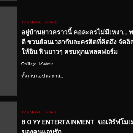
TV & MOVIE
UPDATE
อยู่บ้านยาวคราวนี้ คอละครไม่มีเหงา… ท
ดี ชวนย้อนเวลากับละครฮิตที่คิดถึง จัดลิ
ให้อิน ฟินยาวๆ ครบทุกแพลตฟอร์ม
5 ปี ago
admin
ทั้ง เว็บ แอป และกล่...
TV & MOVIE
UPDATE
B O YY ENTERTAINMENT ขอเสิร์ฟโมเ
ของคนแอบรัก