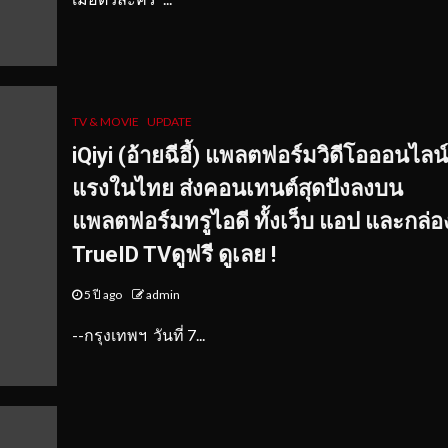
TV & MOVIE
UPDATE
iQiyi (อ้ายฉีอี้) แพลตฟอร์มวิดีโอออนไลน
แรงในไทย ส่งคอนเทนต์สุดปังลงบน
แพลตฟอร์มทรูไอดี ทั้งเว็บ แอป และกล่อ
TrueID TVดูฟรี ดูเลย !
5 ปี ago
admin
--กรุงเทพฯ วันที่ 7...