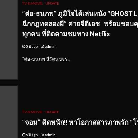
TV & MOVIE
UPDATE
“ต่อ-ธนภพ” ภูมิใจได้เล่นหนัง “GHOST 
ฉีกกฎทดลองผี” ค่ายจีดีเอช พร้อมขอบค
ทุกคน ที่ติดตามชมทาง Netflix
5 ปี ago
admin
​“ต่อ-ธนภพ ลีรัตนขจร...
TV & MOVIE
UPDATE
“
จอม
”
คิดหนัก
!!
หาโอกาสสารภาพรัก
“
โ
5 ปี ago
admin