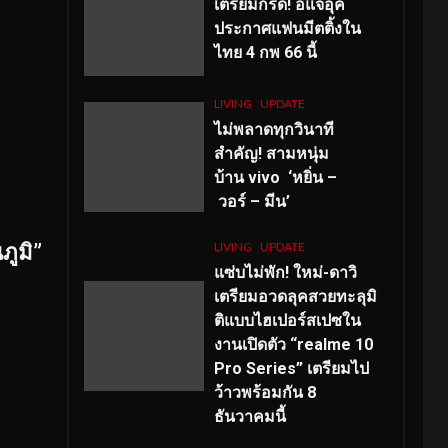
เตรียมกรี๊ด! อีแจอุค
ประกาศแฟนมีตติ้งใน
ไทย 4 กพ 66 นี้
LIVING
UPDATE
ไม่พลาดทุกวินาที
สำคัญ
! สามหนุ่ม
บ้าน vivo ‘หยิ่น –
วอร์ – มีน’
LIVING
UPDATE
ภูมิ”
แซ่บไม่พัก! ใหม่-ดาวิ
เตรียมอวดลุคสวยทะลุมิ
ติแบบไฮเปอร์สเปซใน
งานเปิดตัว “realme 10
Pro Series” เตรียมไป
ว้าวพร้อมกัน 8
ธันวาคมนี้