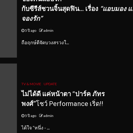
กับซีรีส์ชวนจิ้นสุดฟิน… เรื่อง
“แอบมอง แ
จองรัก”
5 ปี ago
admin
ถือฤกษ์ดีจัดบวงสรวงใ...
TV & MOVIE
UPDATE
ไม่ได้ดี แค่หน้าตา
“ปาร์ค ภัทร
พงศ์”
โชว์ Performance เริ่ด!!
5 ปี ago
admin
ได้ใจ “หนึ่ง - ...