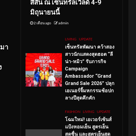
สีสัน ณ เซ็นทรัลเวิลด์ 4-9
มิถุนายนนี้
2 เดือน ago
admin
LIVING
UPDATE
์มา
เซ็นทรัลพัฒนา คว้าสอง
สาวนักแสดงสุดฮอต “ลี
น่า-หมิว” รับภารกิจ
ง
Campaign
Ambassador “Grand
Grand Sale 2026” ปลุก
เอเนอร์จี้มหกรรมช้อปก
ลางปีสุดคึกคัก
FASHION
LIVING
UPDATE
โฉมใหม่
! เอเวอร์เซ้นส์
แป้งหอมเย็น สูตรเย็น
สดชื่น และสูตรเย็นสุด