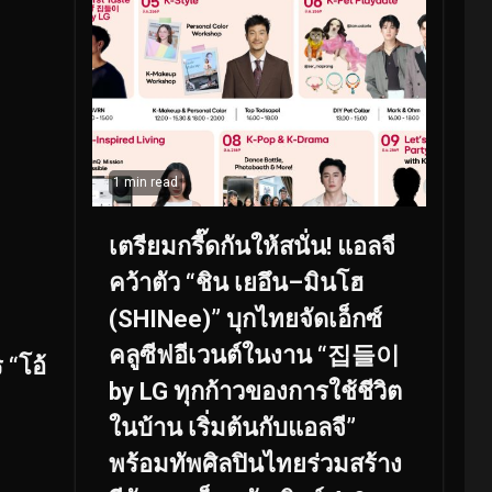
1 min read
เตรียมกรี๊ดกันให้สนั่น! แอลจี
คว้าตัว “ชิน เยอึน–มินโฮ
(SHINee)” บุกไทยจัดเอ็กซ์
คลูซีฟอีเวนต์ในงาน “집들이
 “โอ้
by LG ทุกก้าวของการใช้ชีวิต
ในบ้าน เริ่มต้นกับแอลจี”
พร้อมทัพศิลปินไทยร่วมสร้าง