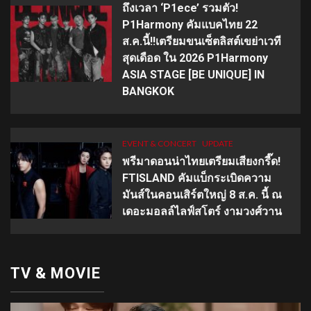
ถึงเวลา ‘P1ece’ รวมตัว!
P1Harmony คัมแบคไทย 22
ส.ค.นี้!!เตรียมขนเซ็ตลิสต์เขย่าเวที
สุดเดือด ใน 2026 P1Harmony
ASIA STAGE [BE UNIQUE] IN
BANGKOK
EVENT & CONCERT
UPDATE
พรีมาดอนน่าไทยเตรียมเสียงกรี๊ด!
FTISLAND คัมแบ็กระเบิดความ
มันส์ในคอนเสิร์ตใหญ่ 8 ส.ค. นี้ ณ
เดอะมอลล์ไลฟ์สโตร์ งามวงศ์วาน
TV & MOVIE