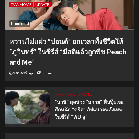
TV & MOVIE
UPDATE
1 min read
หวานไม่แผ่ว “ปอนด์” ยกเวลาทั้งชีวิตให้
“ภูวินทร์” ในซีรีส์ “มีสติแล้วลูกพีช Peach
and Me”
3 สัปดาห์ ago
admin
TV & MOVIE
UPDATE
“นานิ” สุดห่วง “สกาย” ฟื้นปุ๊บเจอ
ศึกหนัก “คริส” อัปเลเวลพลังเทพ
ในซีรีส์ “WU อู”