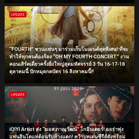
UPDATE
“FOURTH” ชวนแฟนๆ มาร่วมเก็บโมเมนต์สุดพิเศษ! ที่จะ
ทำให้ทุกคนต้องร้อง “OH MY FOURTH CONCERT” งาน
คอนเสิร์ตเดี่ยวครั้งยิ่งใหญ่สุดมหัศจรรย์ 3 วัน 16-17-18
ตุลาคมนี้ ปักหมุดกดบัตร 16 สิงหาคมนี้!!
UPDATE
iQIYI Artist ส่ง “มอส ภาณุวัฒน์” โกอินเตอร์! ออร่าพุ่ง
แฟนอินโดแห่ต้อนรับห้างแตก! คว้าบทเด่นซีรีส์ดังพร้อม