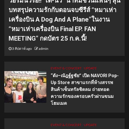
วอร์มนิ้วรอ!! “เต-นิว” นำทีมชวนแฟนๆ ลุ้น
บทสรุปความรักกับตอนจบซีรีส์ “หมาเห่า
เครื่องบิน A Dog And A Plane”ในงาน
“หมาเห่าเครื่องบิน Final EP. FAN
MEETING” กดบัตร 25 ก.ค.นี้!
3 สัปดาห์ ago
admin
EVENT & CONCERT
UPDATE
“ดัง–ณัฎฐ์ฐชัย” เปิด NAVORI Pop-
Up Store สาขาแรกที่ห้างสรรพ
สินค้าเซ็นทรัลชิดลม ถ่ายทอด
ความรักของครอบครัวผ่านขนม
โฮมเมด
EVENT & CONCERT
UPDATE