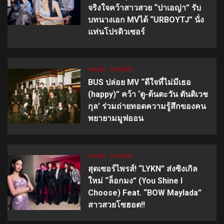
จริงใจคว้าสาวสวย “ปาเอญ่า” รับ
บทนางเอก MVได้ “URBOYTJ” นั่ง
แท่นโปรดิวเซอร์
MUSIC
UPDATE
BUS ปล่อย MV “ดีใจที่ไม่มีเธอ
(happy)” คว้า ‘ตู-ต้นตะวัน ตันติเวช
กุล’ ร่วมถ่ายทอดความรู้สึกของคน
พยายามมูฟออน
MUSIC
UPDATE
สุดเซอร์ไพรส์! “LYKN” ส่งซิงเกิล
ใหม่ “ล็อกมง” (You Shine I
Choose) Feat. “BOW Maylada”
สาวสวยโซฮอต!!