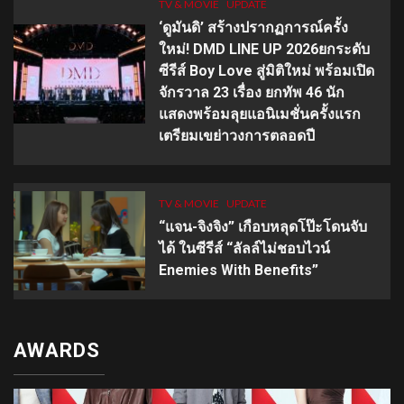
TV & MOVIE
UPDATE
‘ดูมันดิ’ สร้างปรากฏการณ์ครั้ง
ใหม่! DMD LINE UP 2026ยกระดับ
ซีรีส์ Boy Love สู่มิติใหม่ พร้อมเปิด
จักรวาล 23 เรื่อง ยกทัพ 46 นัก
แสดงพร้อมลุยแอนิเมชั่นครั้งแรก
เตรียมเขย่าวงการตลอดปี
TV & MOVIE
UPDATE
“แจน-จิงจิง” เกือบหลุดโป๊ะโดนจับ
ได้ ในซีรีส์ “ลัลล์ไม่ชอบไวน์
Enemies With Benefits”
AWARDS