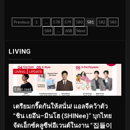
Posts
Previous
1
…
578
579
580
581
582
583
pagination
584
…
608
Next
LIVING
LIVING
UPDATE
1 min read
เตรียมกรี๊ดกันให้สนั่น! แอลจีคว้าตัว
“ชิน เยอึน–มินโฮ (SHINee)” บุกไทย
จัดเอ็กซ์คลูซีฟอีเวนต์ในงาน “집들이