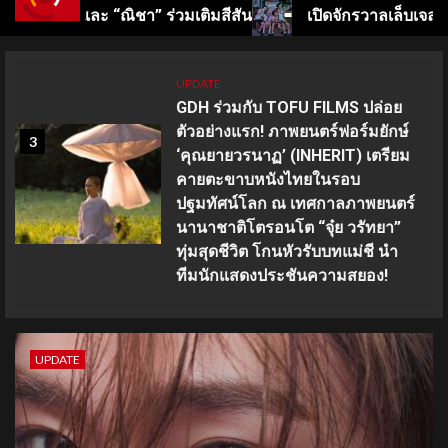
เติมสีสัน
เปิดจักรวาลเล็บเจลซีซันใหม่! GELBOYS 2 เดบิว
UPDATE
“FOURTH” ชวนแฟนๆ มาร่วมเก็บ
4
โมเมนต์สุดพิเศษ! ที่จะทำให้ทุกคน
ต้องร้อง “OH MY FOURTH
CONCERT” งานคอนเสิร์ตเดี่ยวครั้ง
ยิ่งใหญ่สุดมหัศจรรย์ 3 วัน 16-17-
18 ตุลาคมนี้ ปักหมุดกดบัตร 16
สิงหาคมนี้!!
UPDATE