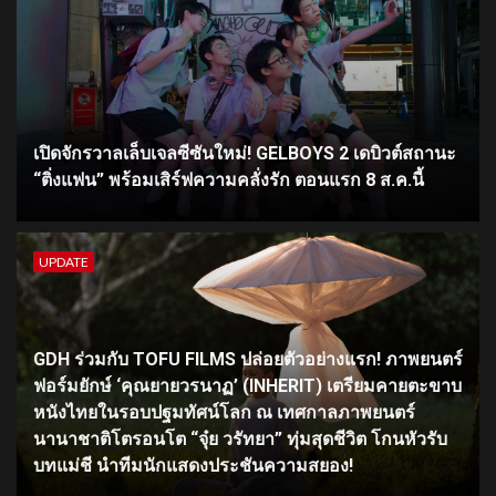
เปิดจักรวาลเล็บเจลซีซันใหม่! GELBOYS 2 เดบิวต์สถานะ
“ติ่งแฟน” พร้อมเสิร์ฟความคลั่งรัก ตอนแรก 8 ส.ค.นี้
UPDATE
GDH ร่วมกับ TOFU FILMS ปล่อยตัวอย่างแรก! ภาพยนตร์
ฟอร์มยักษ์ ‘คุณยายวรนาฏ’ (INHERIT) เตรียมคายตะขาบ
หนังไทยในรอบปฐมทัศน์โลก ณ เทศกาลภาพยนตร์
นานาชาติโตรอนโต “จุ๋ย วรัทยา” ทุ่มสุดชีวิต โกนหัวรับ
บทแม่ชี นำทีมนักแสดงประชันความสยอง!