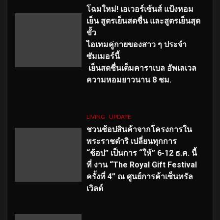
โฉมใหม่
! เอเวอร์เซ้นส์ แป้งหอม
เย็น สูตรเย็นสดชื่น และสูตรเย็นสุด
ขั้ว
ไอเทมคู่กายของสาว ๆ ประจำ
ซัมเมอร์นี้
เย็นสดชื่นเต็มคาราเบล อัพเลเวล
ความหอมยาวนาน
8
ชม.
LIVING
UPDATE
ชวนช้อปสินค้าจากโครงการใน
พระราชดำริ เปลี่ยนทุกการ
“ช้อป” เป็นการ “ให้” 6-12 ธ.ค. นี้
ที่ งาน “The Royal Gift Festival
ครั้งที่ 4” ณ ศูนย์การค้าเซ็นทรัล
เวิลด์