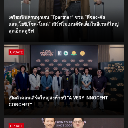
เตรียมฟินครบทุกเจน “Tpartner” ชวน “พี่จอง-คัล
แลน,โยชิ,โซล-โมเน่” เสิร์ฟโมเมนต์จัดเต็มในอีเวนต์ใหญ่
สุดเอ็กคลูชีฟ
UPDATE
เปิดตัวคอนเสิร์ตใหญ่ส่งท้ายปี “A VERY INNOCENT
CONCERT”
UPDATE