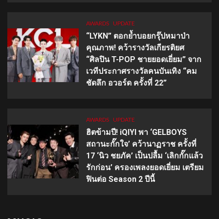
AWARDS
UPDATE
“LYKN” ตอกย้ำบอยกรุ๊ปหมาป่า
คุณภาพ! คว้ารางวัลเกียรติยศ
“ศิลปิน T-POP ชายยอดเยี่ยม” จาก
เวทีประกาศรางวัลคนบันเทิง “คม
ชัดลึก อวอร์ด ครั้งที่ 22”
AWARDS
UPDATE
ฮิตข้ามปี! iQIYI พา ‘GELBOYS
สถานะกั๊กใจ’ คว้านาฏราช ครั้งที่
17 ‘นิว ชยภัค’ เป็นปลื้ม ‘เลิกกั๊กแล้ว
รักก่อน’ ครองเพลงยอดเยี่ยม เตรียม
ฟินต่อ Season 2 ปีนี้