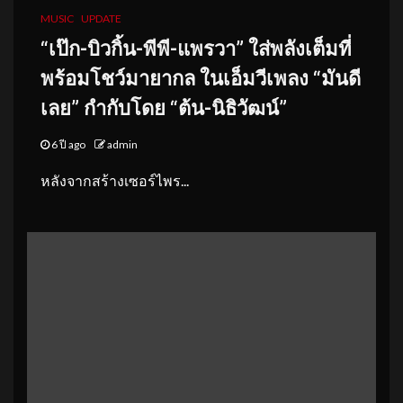
MUSIC
UPDATE
“เป๊ก-บิวกิ้น-พีพี-แพรวา” ใส่พลังเต็มที่
พร้อมโชว์มายากล ในเอ็มวีเพลง “มันดี
เลย” กำกับโดย “ต้น-นิธิวัฒน์”
6 ปี ago
admin
หลังจากสร้างเซอร์ไพร...