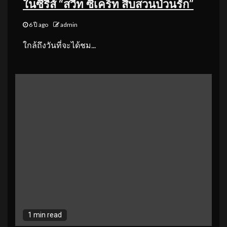
ในซีรีส์ “สวีท ซีเคร็ท สืบสวนป่วนรัก”
6 ปี ago
admin
ใกล้ถึงวันที่จะได้ชม...
1 min read