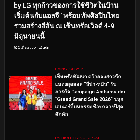
by LG ทุกก้าวของการใช้ชีวิตในบ้าน
เริ่มต้นกับแอลจี” พร้อมทัพศิลปินไทย
ร่วมสร้างสีสัน ณ เซ็นทรัลเวิลด์ 4-9
มิถุนายนนี้
2 เดือน ago
admin
LIVING
UPDATE
เซ็นทรัลพัฒนา คว้าสองสาวนัก
แสดงสุดฮอต “ลีน่า-หมิว” รับ
ภารกิจ Campaign Ambassador
“Grand Grand Sale 2026” ปลุก
เอเนอร์จี้มหกรรมช้อปกลางปีสุด
คึกคัก
FASHION
LIVING
UPDATE