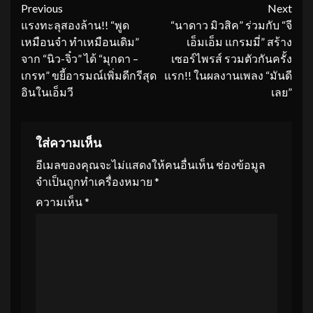
Continue
Previous
Next
แรงทะลุสองล้าน!! “พูด
“นาดาว มิวสิค” ร่วมกับ “จี
Reading
เหมือนจำ ทำเหมือนเดิม”
เอ็มเอ็ม แกรมมี่” สร้าง
จาก “นิว-จิ๋ว” ได้ “มุกดา –
เซอร์ไพรส์ รวมตัวกันครั้ง
เกรท” ขยี้อารมณ์เพิ่มดีกรีสุด
แรก!! ในผลงานเพลง “มันดี
อินในเอ็มวี
เลย”
ใส่ความเห็น
อีเมลของคุณจะไม่แสดงให้คนอื่นเห็น
ช่องข้อมูล
จำเป็นถูกทำเครื่องหมาย
*
ความเห็น
*