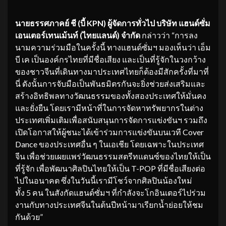
นายธรรศภาคย์ ชี (บี้
KPN)
ผู้จัดการทั่วไป บริษัท แฮนด์ซั่ม
เอนเตอร์เทนเม้นท์ (ไทยแลนด์) จํากัด
กล่าวว่า “การลง
นามความร่วมมือในครั้งนี้ ทางแฮนด์ซั่มฯ มองเห็นว่า เอ็ม
บี เค เป็นองค์กรไทยที่มีชื่อเสียง และเป็นที่รู้จักในวงกว้าง
ของชาวจีนที่เดินทางมาประเทศไทยก็ต้องมีสักครั้งที่มาที่
นี่ ดังนั้นการจับมือเป็นพันธมิตรกันจะยิ่งช่วยส่งเสริมและ
สร้างอิทธิพลทางวัฒนธรรมของทั้งสองประเทศให้มั่นคง
และยั่งยืน โดยเรามีหน้าที่ในการจัดหาทรัพยากรในต่าง
ประเทศเพิ่มเติมเพื่อสนับสนุนการจัดการแข่งขันฯ รวมถึง
เปิดโอกาสให้ผู้ชนะได้เข้าร่วมการแข่งขันบนเวที Cover
Dance ของประเทศอื่น ๆ ในเอเชีย โดยเฉพาะในประเทศ
จีน เพื่อช่วยเผยแพร่วัฒนธรรมสตรีทแดนซ์ของไทยให้เป็น
ที่รู้จัก เพื่อพัฒนาศิลปินไทยให้เป็น T-POP ที่มีชื่อเสียงต่อ
ไปในอนาคต ซึ่งในวันนี้เรามีโชว์จากศิลปินน้องใหม่
ทั้ง 5 คน ในสังกัดแฮนด์ซั่มฯ ที่กำลังจะโกอินเตอร์ไปร่วม
งานกับทางประเทศจีนในต้นปีหน้ามาเรียกน้ำย่อยให้ชม
กันด้วย”