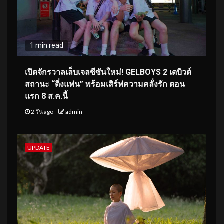
1 min read
เปิดจักรวาลเล็บเจลซีซันใหม่! GELBOYS 2 เดบิวต์
สถานะ “ติ่งแฟน” พร้อมเสิร์ฟความคลั่งรัก ตอน
แรก 8 ส.ค.นี้
2 วัน ago
admin
UPDATE