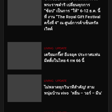
พระราชดำริ เปลี่ยนทุกการ
“ช้อป” เป็นการ “ให้” 6-12 ธ.ค. นี้
ที่ งาน “The Royal Gift Festival
ครั้งที่ 4” ณ ศูนย์การค้าเซ็นทรัล
เวิลด์
LIVING
UPDATE
เตรียมกรี๊ด! อีแจอุค ประกาศแฟน
มีตติ้งในไทย 4 กพ 66 นี้
LIVING
UPDATE
ไม่พลาดทุกวินาทีสำคัญ
! สาม
หนุ่มบ้าน vivo ‘หยิ่น – วอร์ – มีน’