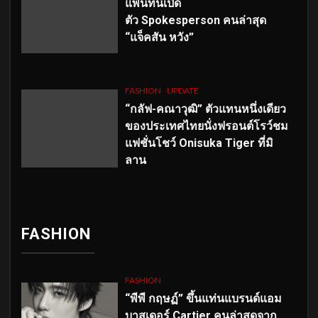
แพนทีนเปิด
ตัว
Spokesperson คนล่าสุด
“แจ็คสัน หวัง”
FASHION
UPDATE
“กลัฟ-คณาวุฒิ” ตัวแทนหนึ่งเดียว
ของประเทศไทยนั่งฟรอนต์โรว์ชม
แฟชั่นโชว์ Onisuka Tiger ที่มิ
ลาน
FASHION
FASHION
“พีพี กฤษฏ์” ขึ้นแท่นแบรนด์แอม
บาสเดอร์ Cartier คนล่าสุดจาก