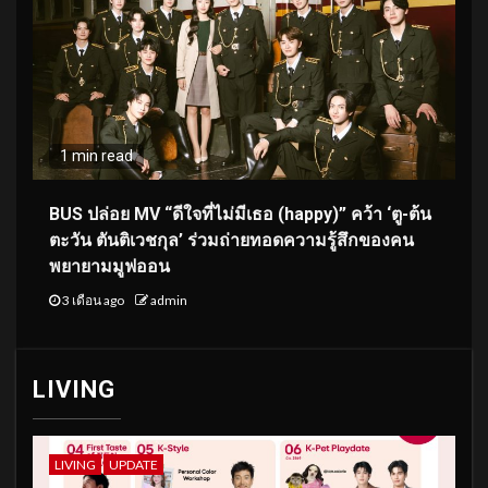
1 min read
BUS ปล่อย MV “ดีใจที่ไม่มีเธอ (happy)” คว้า ‘ตู-ต้น
ตะวัน ตันติเวชกุล’ ร่วมถ่ายทอดความรู้สึกของคน
พยายามมูฟออน
3 เดือน ago
admin
LIVING
LIVING
UPDATE