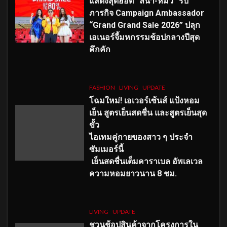
แสดงสุดฮอต “ลีน่า-หมิว” รับ
ภารกิจ Campaign Ambassador
“Grand Grand Sale 2026” ปลุก
เอเนอร์จี้มหกรรมช้อปกลางปีสุด
คึกคัก
FASHION
LIVING
UPDATE
โฉมใหม่
! เอเวอร์เซ้นส์ แป้งหอม
เย็น สูตรเย็นสดชื่น และสูตรเย็นสุด
ขั้ว
ไอเทมคู่กายของสาว ๆ ประจำ
ซัมเมอร์นี้
เย็นสดชื่นเต็มคาราเบล อัพเลเวล
ความหอมยาวนาน
8
ชม.
LIVING
UPDATE
ชวนช้อปสินค้าจากโครงการใน