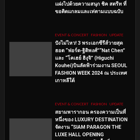
แฝงไปด้วยความสนุก ชิค สตรีท ที่
ขอติดแกลมและเท่ตามแบบฉบับ
EVENT & CONCERT
FASHION
UPDATE
ปังไม่ไหว! 3 พระเอกซีรีส์วายสุด
ฮอต “ฟอร์ด-ฐิติพงศ์”“Nat Chen”
และ “โคเฮย์ ฮิงุจิ” (Higuchi
Kouhei)บินลัดฟ้าร่วมงาน SEOUL
FASHION WEEK 2024 ณ ประเทศ
เกาหลีใต้
EVENT & CONCERT
FASHION
UPDATE
สยามพารากอน ครองความเป็นที่
หนึ่งของ LUXURY DESTINATION
จัดงาน “SIAM PARAGON THE
LUXE HALL OPENING