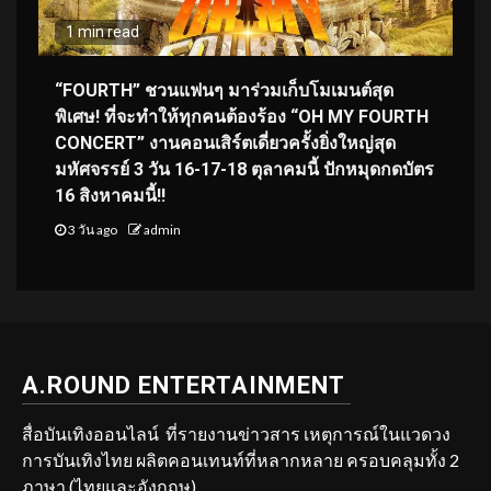
1 min read
“FOURTH” ชวนแฟนๆ มาร่วมเก็บโมเมนต์สุด
พิเศษ! ที่จะทำให้ทุกคนต้องร้อง “OH MY FOURTH
CONCERT” งานคอนเสิร์ตเดี่ยวครั้งยิ่งใหญ่สุด
มหัศจรรย์ 3 วัน 16-17-18 ตุลาคมนี้ ปักหมุดกดบัตร
16 สิงหาคมนี้!!
3 วัน ago
admin
A.ROUND ENTERTAINMENT
สื่อบันเทิงออนไลน์ ที่รายงานข่าวสาร เหตุการณ์ในแวดวง
การบันเทิงไทย ผลิตคอนเทนท์ที่หลากหลาย ครอบคลุมทั้ง 2
ภาษา (ไทยและอังกฤษ)