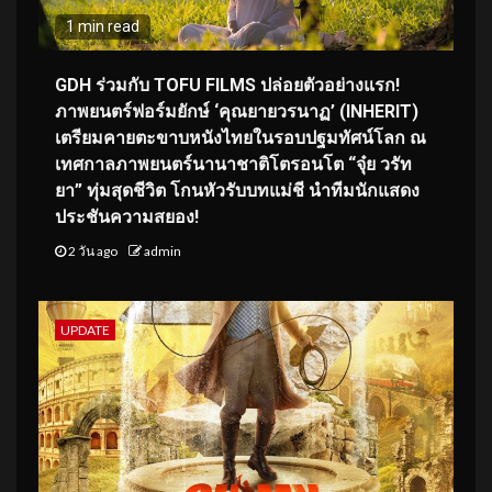
1 min read
GDH ร่วมกับ TOFU FILMS ปล่อยตัวอย่างแรก!
ภาพยนตร์ฟอร์มยักษ์ ‘คุณยายวรนาฏ’ (INHERIT)
เตรียมคายตะขาบหนังไทยในรอบปฐมทัศน์โลก ณ
เทศกาลภาพยนตร์นานาชาติโตรอนโต “จุ๋ย วรัท
ยา” ทุ่มสุดชีวิต โกนหัวรับบทแม่ชี นำทีมนักแสดง
ประชันความสยอง!
2 วัน ago
admin
UPDATE