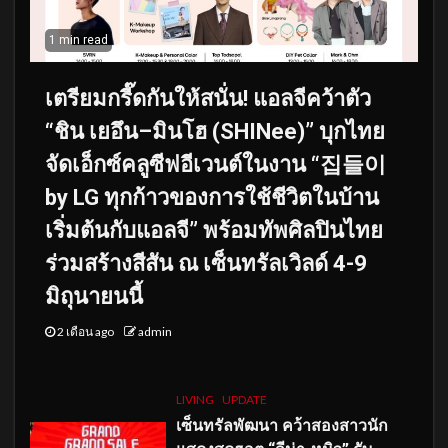
1 min read
เตรียมกรี๊ดกันให้สนั่น! แอลจีคว้าตัว
“ชิน เยอึน–มินโฮ (SHINee)” บุกไทย
จัดเอ็กซ์คลูซีฟอีเวนต์ในงาน “집들이
by LG ทุกก้าวของการใช้ชีวิตในบ้าน
เริ่มต้นกับแอลจี” พร้อมทัพศิลปินไทย
ร่วมสร้างสีสัน ณ เซ็นทรัลเวิลด์ 4-9
มิถุนายนนี้
2 เดือน ago
admin
LIVING
UPDATE
เซ็นทรัลพัฒนา คว้าสองสาวนัก