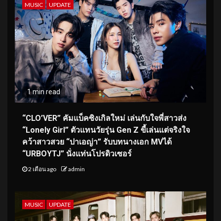
MUSIC
UPDATE
1 min read
“CLO’VER” คัมแบ็คซิงเกิลใหม่ เล่นกับใจพี่สาวส่ง
“Lonely Girl” ตัวแทนวัยรุ่น Gen Z ขี้เล่นแต่จริงใจ
คว้าสาวสวย “ปาเอญ่า” รับบทนางเอก MVได้
“URBOYTJ” นั่งแท่นโปรดิวเซอร์
2 เดือน ago
admin
MUSIC
UPDATE