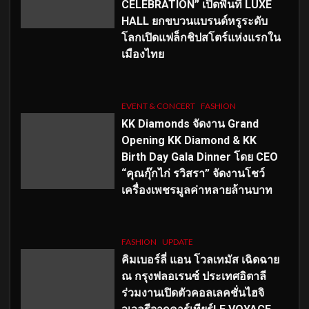
CELEBRATION” เปิดพื้นที่ LUXE
HALL ยกขบวนแบรนด์หรูระดับ
โลกเปิดแฟล็กชิปสโตร์แห่งแรกใน
เมืองไทย
EVENT & CONCERT
FASHION
KK Diamonds จัดงาน Grand
Opening KK Diamond & KK
Birth Day Gala Dinner โดย CEO
“คุณกุ๊กไก่ รวิสรา” จัดงานโชว์
เครื่องเพชรมูลค่าหลายล้านบาท
FASHION
UPDATE
คิมเบอร์ลี่ แอน โวลเทมัส เฉิดฉาย
ณ กรุงฟลอเรนซ์ ประเทศอิตาลี
ร่วมงานเปิดตัวคอลเลคชั่นไฮจิ