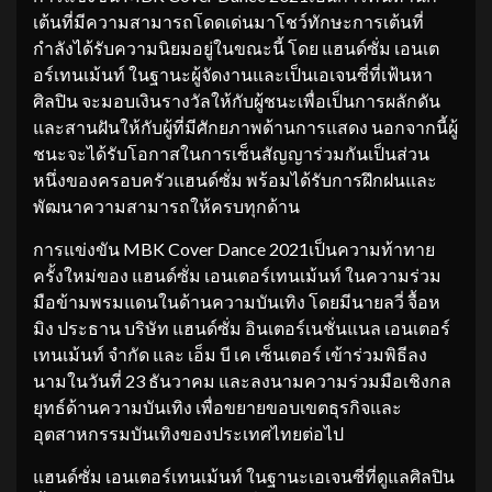
เต้นที่มีความสามารถโดดเด่นมาโชว์ทักษะการเต้นที่
กำลังได้รับความนิยมอยู่ในขณะนี้ โดย แฮนด์ซั่ม เอนเต
อร์เทนเม้นท์ ในฐานะผู้จัดงานและเป็นเอเจนซี่ที่เฟ้นหา
ศิลปิน จะมอบเงินรางวัลให้กับผู้ชนะเพื่อเป็นการผลักดัน
และสานฝันให้กับผู้ที่มีศักยภาพด้านการแสดง นอกจากนี้ผู้
ชนะจะได้รับโอกาสในการเซ็นสัญญาร่วมกันเป็นส่วน
หนึ่งของครอบครัวแฮนด์ซั่ม พร้อมได้รับการฝึกฝนและ
พัฒนาความสามารถให้ครบทุกด้าน
การแข่งขัน MBK Cover Dance 2021เป็นความท้าทาย
ครั้งใหม่ของ แฮนด์ซั่ม เอนเตอร์เทนเม้นท์ ในความร่วม
มือข้ามพรมแดนในด้านความบันเทิง โดยมีนายลวี่ จื้อห
มิง ประธาน บริษัท แฮนด์ซั่ม อินเตอร์เนชั่นแนล เอนเตอร์
เทนเม้นท์ จํากัด และ เอ็ม บี เค เซ็นเตอร์ เข้าร่วมพิธีลง
นามในวันที่ 23 ธันวาคม และลงนามความร่วมมือเชิงกล
ยุทธ์ด้านความบันเทิง เพื่อขยายขอบเขตธุรกิจและ
อุตสาหกรรมบันเทิงของประเทศไทยต่อไป
แฮนด์ซั่ม เอนเตอร์เทนเม้นท์ ในฐานะเอเจนซี่ที่ดูแลศิลปิน