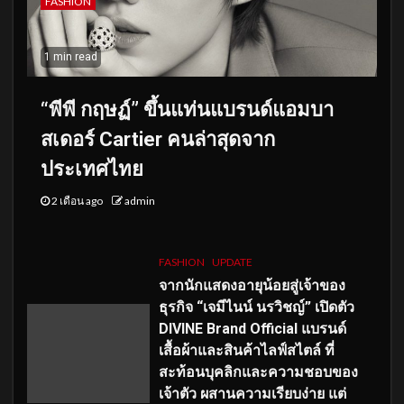
FASHION
1 min read
“พีพี กฤษฏ์” ขึ้นแท่นแบรนด์แอมบา
สเดอร์ Cartier คนล่าสุดจาก
ประเทศไทย
2 เดือน ago
admin
FASHION
UPDATE
จากนักแสดงอายุน้อยสู่เจ้าของ
ธุรกิจ “เจมีไนน์ นรวิชญ์” เปิดตัว
DIVINE Brand Official แบรนด์
เสื้อผ้าและสินค้าไลฟ์สไตล์ ที่
สะท้อนบุคลิกและความชอบของ
เจ้าตัว ผสานความเรียบง่าย แต่