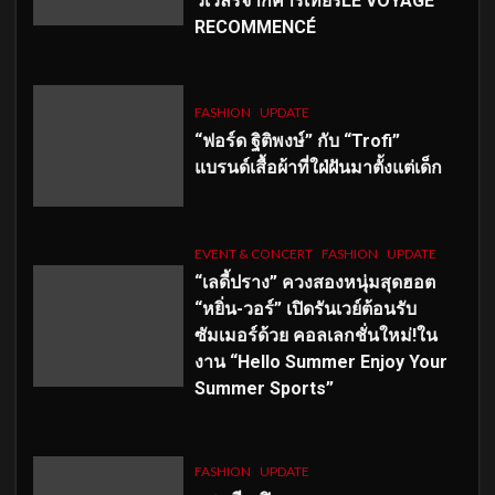
วเวลรีจากคาร์เทียร์LE VOYAGE
RECOMMENCÉ
FASHION
UPDATE
“ฟอร์ด ฐิติพงษ์” กับ “Trofi”
แบรนด์เสื้อผ้าที่ใฝ่ฝันมาตั้งแต่เด็ก
EVENT & CONCERT
FASHION
UPDATE
“เลดี้ปราง” ควงสองหนุ่มสุดฮอต
“หยิ่น-วอร์” เปิดรันเวย์ต้อนรับ
ซัมเมอร์ด้วย คอลเลกชั่นใหม่!ใน
งาน “Hello Summer Enjoy Your
Summer Sports”
FASHION
UPDATE