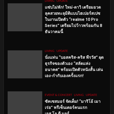
LIVING
UPDATE
แซ่บไม่พัก! ใหม่-ดาวิ เตรียมอวด
ลุคสวยทะลุมิติแบบไฮเปอร์สเปซ
ในงานเปิดตัว “realme 10 Pro
Series” เตรียมไปว้าวพร้อมกัน 8
ธันวาคมนี้
LIVING
UPDATE
นั่งแท่น “บอสคริส-คริส พีรวัส” ผุด
ธุรกิจของตัวเอง “สลัดแห่ง
อนาคต” พร้อมเปิดตัวหนังสั้น เล่น
เอง-กำกับเองครั้งแรก!
EVENT & CONCERT
LIVING
UPDATE
ซัคเซสมอร์ จัดเต็ม
!
“มาริโอ้ เมา
เร่อ” พรีเซ็นเตอร์คนแรก
เอส
.โอ.ดี มอร์