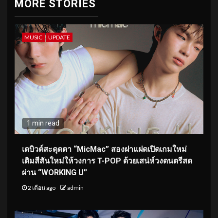
MORE STORIES
MUSIC
UPDATE
1 min read
เดบิวต์สะดุดตา “MicMac” สองฝาแฝดเปิดเกมใหม่
เติมสีสันใหม่ให้วงการ T-POP ด้วยเสน่ห์วงดนตรีสด
ผ่าน “WORKING U”
2 เดือน ago
admin