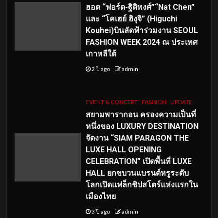
ฮอต “ฟอร์ด-ฐิติพงศ์”“Nat Chen”
และ “โคเฮย์ ฮิงุจิ” (Higuchi
Kouhei)บินลัดฟ้าร่วมงาน SEOUL
FASHION WEEK 2024 ณ ประเทศ
เกาหลีใต้
2 ปี ago
admin
EVENT & CONCERT
FASHION
UPDATE
สยามพารากอน ครองความเป็นที่
หนึ่งของ LUXURY DESTINATION
จัดงาน “SIAM PARAGON THE
LUXE HALL OPENING
CELEBRATION” เปิดพื้นที่ LUXE
HALL ยกขบวนแบรนด์หรูระดับ
โลกเปิดแฟล็กชิปสโตร์แห่งแรกใน
เมืองไทย
3 ปี ago
admin