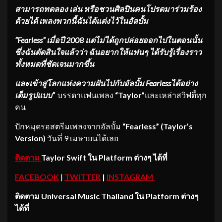
สามารถทดลอง เล่น หรือชวนศิลปินคนโปรดมาร่วมร้อง
ด้วยได้ เพลงพวกนี้ฉันได้แต่งไว้ในอัลบั้ม
“Fearless” เมื่อปี 2008 แต่ไม่ได้ถูกปล่อยออกไปในตอนนั้น
ซึ่งฉันตัดสินใจแล้วว่า ฉันอยากให้แฟนๆ ได้รับรู้เรื่องราว
ทั้งหมดที่ชัดเจนมากขึ้น
และเข้าสู่โลกแห่งความฝันไปกับอัลบั้ม
Fearlessได้อย่าง
เต็มรูปแบบ”
บรรดาแฟนเพลง
“Taylor”
และเหล่าสวิฟตี้ทุก
คน
ปักหมุดรอสตรีมเพลงจากอัลบั้ม
“
Fearless” (Taylor’s
Version)
วันที่ 9 เมษายนได้เลย
ติดตาม
Taylor Swift ใน Platform ต่างๆ ได้ที่
FACEBOOK
|
TWITTER
|
INSTAGRAM
ติดตาม
Universal Music Thailand ใน Platform ต่างๆ
ได้ที่