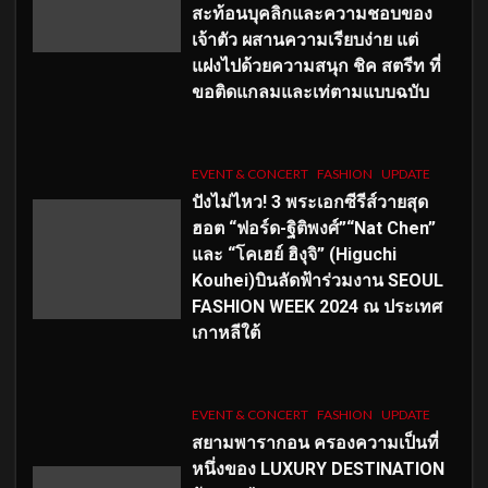
สะท้อนบุคลิกและความชอบของ
เจ้าตัว ผสานความเรียบง่าย แต่
แฝงไปด้วยความสนุก ชิค สตรีท ที่
ขอติดแกลมและเท่ตามแบบฉบับ
EVENT & CONCERT
FASHION
UPDATE
ปังไม่ไหว! 3 พระเอกซีรีส์วายสุด
ฮอต “ฟอร์ด-ฐิติพงศ์”“Nat Chen”
และ “โคเฮย์ ฮิงุจิ” (Higuchi
Kouhei)บินลัดฟ้าร่วมงาน SEOUL
FASHION WEEK 2024 ณ ประเทศ
เกาหลีใต้
EVENT & CONCERT
FASHION
UPDATE
สยามพารากอน ครองความเป็นที่
หนึ่งของ LUXURY DESTINATION