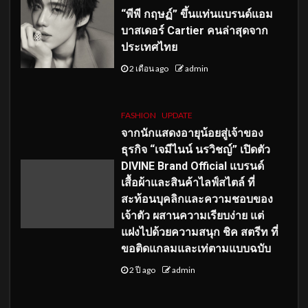
“พีพี กฤษฏ์” ขึ้นแท่นแบรนด์แอม
บาสเดอร์ Cartier คนล่าสุดจาก
ประเทศไทย
2 เดือน ago
admin
FASHION
UPDATE
จากนักแสดงอายุน้อยสู่เจ้าของ
ธุรกิจ “เจมีไนน์ นรวิชญ์” เปิดตัว
DIVINE Brand Official แบรนด์
เสื้อผ้าและสินค้าไลฟ์สไตล์ ที่
สะท้อนบุคลิกและความชอบของ
เจ้าตัว ผสานความเรียบง่าย แต่
แฝงไปด้วยความสนุก ชิค สตรีท ที่
ขอติดแกลมและเท่ตามแบบฉบับ
2 ปี ago
admin