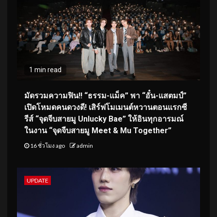
1 min read
มัดรวมความฟิน!! “ธรรม-แม็ค” พา “อั๋น-แสตมป์”
เปิดโหมดคนดวงดี! เสิร์ฟโมเมนต์หวานตอนแรกซี
รีส์ “จุดจีบสายมู Unlucky Bae” ให้อินทุกอารมณ์
ในงาน “จุดจีบสายมู Meet & Mu Together”
16 ชั่วโมง ago
admin
UPDATE