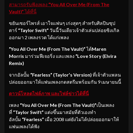
สามารถรับฟังเพลง
“You All Over Me (From The
Vault)”
ได้ที่นี่
ขยันเซอร์ไพรส์ เอาใจแฟนๆ เก่งสุดๆ สำหรับศิลปินซุป
ตาร์
“Taylor Swift”
วันนี้วันเดียวเจ้าตัวเล่นปล่อยซิงเกิล
ออกมา 2 เพลงรวด ได้แก่เพลง
“
You All Over Me (From The Vault)”
ได้
Maren
Morris
มาร่วมฟีเจอริ่ง
และเพลง
“
Love Story (Elvira
Remix)
จากอัลบั้ม
“
Fearless” (Taylor’s Version)
ที่เจ้าตัวแพลน
ปล่อยออกมาให้แฟนเพลงกดสตรีมพร้อมกัน 9 เมษายนนี้
ดาวน์โหลดไฟล์ภาพ และไฟล์ข่าวได้ที่นี่
เพลง
“
You All Over Me (From The Vault)”
เป็นเพลง
ที่
“Taylor Swift”
แต่งขึ้นมาสมัยที่ตัวเองทำ
อัลบั้ม
“Fearless”
เมื่อ 2008 แต่ยังไม่ได้ปล่อยออกมาให้
แฟนเพลงได้ฟัง