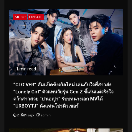
MUSIC
UPDATE
1 min read
“CLO’VER” คัมแบ็คซิงเกิลใหม่ เล่นกับใจพี่สาวส่ง
“Lonely Girl” ตัวแทนวัยรุ่น Gen Z ขี้เล่นแต่จริงใจ
คว้าสาวสวย “ปาเอญ่า” รับบทนางเอก MVได้
“URBOYTJ” นั่งแท่นโปรดิวเซอร์
2 เดือน ago
admin