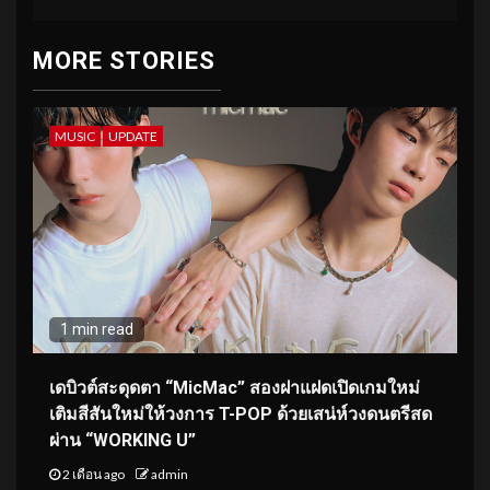
MORE STORIES
MUSIC
UPDATE
1 min read
เดบิวต์สะดุดตา “MicMac” สองฝาแฝดเปิดเกมใหม่
เติมสีสันใหม่ให้วงการ T-POP ด้วยเสน่ห์วงดนตรีสด
ผ่าน “WORKING U”
2 เดือน ago
admin