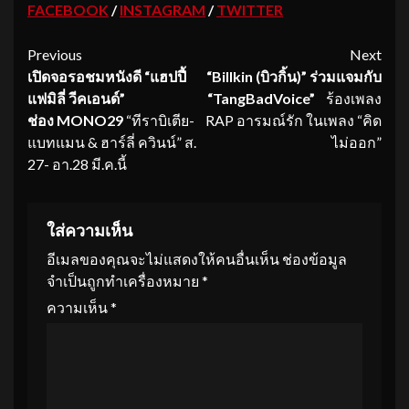
FACEBOOK
/
INSTAGRAM
/
TWITTER
Continue
Previous
Next
เปิดจอรอชมหนังดี “แฮปปี้
“
Billkin
(บิวกิ้น)” ร่วมแจมกับ
Reading
แฟมิลี่ วีคเอนด์”
“
TangBadVoice
”
ร้องเพลง
ช่อง
MONO29
“ทีราบิเตีย-
RAP อารมณ์รัก ในเพลง “คิด
แบทแมน & ฮาร์ลี่ ควินน์” ส.
ไม่ออก”
27- อา.28 มี.ค.นี้
ใส่ความเห็น
อีเมลของคุณจะไม่แสดงให้คนอื่นเห็น
ช่องข้อมูล
จำเป็นถูกทำเครื่องหมาย
*
ความเห็น
*