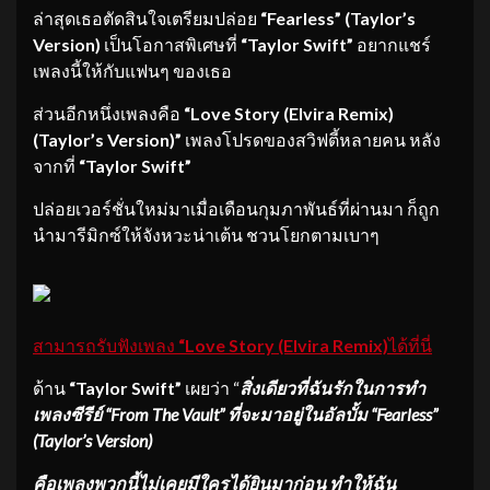
ล่าสุดเธอตัดสินใจเตรียมปล่อย
“
Fearless” (Taylor’s
Version)
เป็นโอกาสพิเศษที่
“Taylor Swift”
อยากแชร์
เพลงนี้ให้กับแฟนๆ ของเธอ
ส่วนอีกหนึ่งเพลงคือ
“
Love Story (Elvira Remix)
(Taylor’s Version)”
เพลงโปรดของสวิฟตี้หลายคน หลัง
จากที่
“Taylor Swift”
ปล่อยเวอร์ชั่นใหม่มาเมื่อเดือนกุมภาพันธ์ที่ผ่านมา ก็ถูก
นำมารีมิกซ์ให้จังหวะน่าเต้น ชวนโยกตามเบาๆ
สามารถรับฟังเพลง
“
Love Story (Elvira Remix)
ได้ที่นี่
ด้าน
“Taylor Swift”
เผยว่า “
สิ่งเดียวที่ฉันรักในการทำ
เพลงซีรีย์ “From The Vault” ที่จะมาอยู่ในอัลบั้ม “Fearless”
(Taylor’s Version)
คือเพลงพวกนี้ไม่เคยมีใครได้ยินมาก่อน ทำให้ฉัน