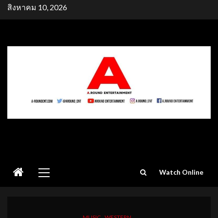
Skip
สิงหาคม 10, 2026
to
content
Primary
Watch Online
Menu
MUSIC
WESTERN