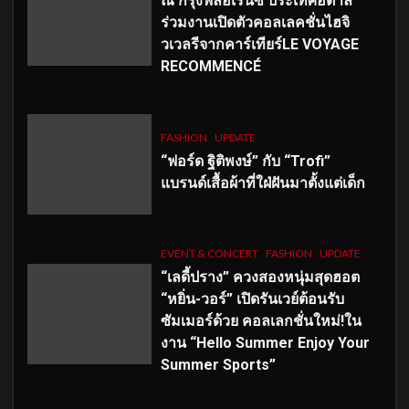
ณ กรุงฟลอเรนซ์ ประเทศอิตาลี
ร่วมงานเปิดตัวคอลเลคชั่นไฮจิ
วเวลรีจากคาร์เทียร์LE VOYAGE
RECOMMENCÉ
FASHION
UPDATE
“ฟอร์ด ฐิติพงษ์” กับ “Trofi”
แบรนด์เสื้อผ้าที่ใฝ่ฝันมาตั้งแต่เด็ก
EVENT & CONCERT
FASHION
UPDATE
“เลดี้ปราง” ควงสองหนุ่มสุดฮอต
“หยิ่น-วอร์” เปิดรันเวย์ต้อนรับ
ซัมเมอร์ด้วย คอลเลกชั่นใหม่!ใน
งาน “Hello Summer Enjoy Your
Summer Sports”