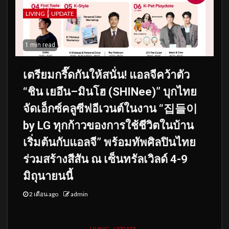
LIVING
UPDATE
1 min read
เตรียมกรี๊ดกันให้สนั่น! แอลจีคว้าตัว
“ชิน เยอึน–มินโฮ (SHINee)” บุกไทย
จัดเอ็กซ์คลูซีฟอีเวนต์ในงาน “집들이
by LG ทุกก้าวของการใช้ชีวิตในบ้าน
เริ่มต้นกับแอลจี” พร้อมทัพศิลปินไทย
ร่วมสร้างสีสัน ณ เซ็นทรัลเวิลด์ 4-9
มิถุนายนนี้
2 เดือน ago
admin
LIVING
UPDATE