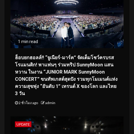
1 min read
ฮ็อบยกฮอลล์!! “จูเนียร์-มาร์ค” จัดเต็มโชว์ครบรส
โรแมนติก! พาแฟนๆ ร่วมทริป SunnyMoon แสน
หวาน ในงาน “JUNIOR MARK SunnyMoon
CONCERT” ขนทัพเกสต์สุดปัง รวมทุกโมเมนต์แห่ง
ความสุขพุ่ง “อันดับ 1” เทรนด์ X ของโลก และไทย
3 วัน
2 ชั่วโมง ago
admin
UPDATE