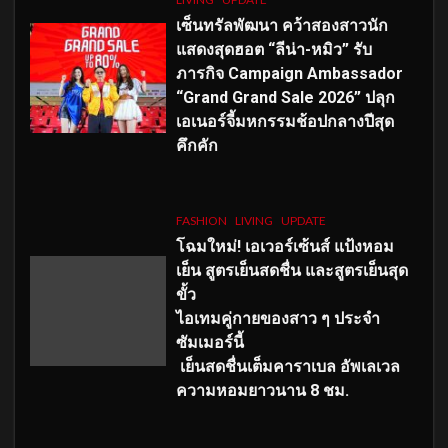
เซ็นทรัลพัฒนา คว้าสองสาวนัก
แสดงสุดฮอต “ลีน่า-หมิว” รับ
ภารกิจ Campaign Ambassador
“Grand Grand Sale 2026” ปลุก
เอเนอร์จี้มหกรรมช้อปกลางปีสุด
คึกคัก
FASHION
LIVING
UPDATE
โฉมใหม่
! เอเวอร์เซ้นส์ แป้งหอม
เย็น สูตรเย็นสดชื่น และสูตรเย็นสุด
ขั้ว
ไอเทมคู่กายของสาว ๆ ประจำ
ซัมเมอร์นี้
เย็นสดชื่นเต็มคาราเบล อัพเลเวล
ความหอมยาวนาน
8
ชม.