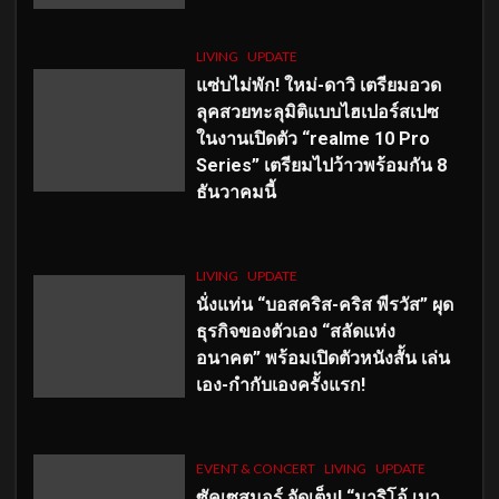
LIVING
UPDATE
แซ่บไม่พัก! ใหม่-ดาวิ เตรียมอวด
ลุคสวยทะลุมิติแบบไฮเปอร์สเปซ
ในงานเปิดตัว “realme 10 Pro
Series” เตรียมไปว้าวพร้อมกัน 8
ธันวาคมนี้
LIVING
UPDATE
นั่งแท่น “บอสคริส-คริส พีรวัส” ผุด
ธุรกิจของตัวเอง “สลัดแห่ง
อนาคต” พร้อมเปิดตัวหนังสั้น เล่น
เอง-กำกับเองครั้งแรก!
EVENT & CONCERT
LIVING
UPDATE
ซัคเซสมอร์ จัดเต็ม
!
“มาริโอ้ เมา