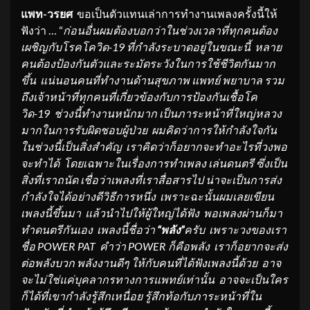
แพท-วรยศ
ขอเป็นตัวแทนเล่าการทำงานเพลงครั้งนี้ให้
ฟังว่า … “
ก่อนอื่นผมต้องบอกว่าในช่วงเวลาที่ทุกคนต้อง
เผชิญกับโรคโควิด-19 ที่กำลังระบาดอยู่ในขณะนี้ หลาย
คนต้องป้องกันตัวและระมัดระวังในการใช้ชีวิตกันมาก
ขึ้น แน่นอนคนที่ทำงานด้านสุขภาพ แพทย์ พยาบาล รวม
ถึงเจ้าหน้าที่ทุกคนที่เกี่ยวข้องกับการป้องกันเชื้อโค
วิด-19 ช่วงนี้ทำงานหนักมาก เป็นภาระหน้าที่ใหญ่หลวง
มากในการรับผิดชอบผู้ป่วย ผมคิดว่าการให้กำลังใจกัน
ในช่วงนี้เป็นสิ่งสำคัญ เราคิดว่าก็อยากจะทำอะไรที่วงพอ
จะทำได้ โดยเฉพาะในเรื่องการทำเพลง เล่นดนตรี ซึ่งเป็น
สิ่งที่เราถนัด เชื่อว่าเพลงที่เราสื่อสารไป น่าจะเป็นการส่ง
กำลังใจได้อย่างดีวิธีการหนึ่ง เพราะฉะนั้นผมเลยเขียน
เพลงนี้ขึ้นมา แล้วนำไปให้ผู้ใหญ่ได้ฟัง พอเพลงผ่านก็มา
ทำดนตรีกันเอง เพลงนี้ชื่อว่า
“พลัง”
ครับ เพราะวงของเรา
ชื่อ POWER PAT คำว่า POWER ก็คือพลัง เราก็อยากจะส่ง
ต่อพลังบวก พลังงานดีๆ ให้กับคนที่ได้ฟังเพลงนี้ด้วย อาจ
จะไม่ใช่แค่บุคลากรทางการแพทย์เท่านั้น อาจจะเป็นใคร
ก็ได้ที่เขากำลังรู้สึกเหนื่อย รู้สึกท้อกับภาระหน้าที่ใน