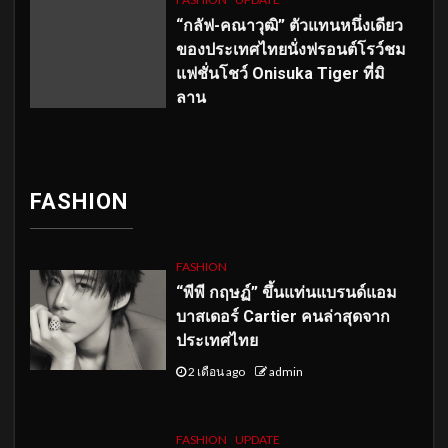
“กลัฟ-คณาวุฒิ” ตัวแทนหนึ่งเดียว
ของประเทศไทยนั่งฟรอนต์โรว์ชม
แฟชั่นโชว์ Onisuka Tiger ที่มิ
ลาน
FASHION
FASHION
“พีพี กฤษฏ์” ขึ้นแท่นแบรนด์แอม
บาสเดอร์ Cartier คนล่าสุดจาก
ประเทศไทย
2 เดือน ago
admin
FASHION
UPDATE