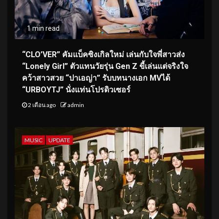
1 min read
“CLO’VER” คัมแบ็คซิงเกิลใหม่ เล่นกับใจพี่สาวส่ง
“Lonely Girl” ตัวแทนวัยรุ่น Gen Z ขี้เล่นแต่จริงใจ
คว้าสาวสวย “ปาเอญ่า” รับบทนางเอก MVได้
“URBOYTJ” นั่งแท่นโปรดิวเซอร์
2 เดือน ago
admin
MUSIC
UPDATE