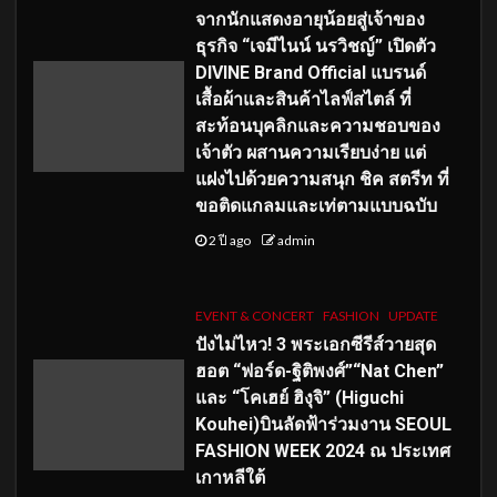
จากนักแสดงอายุน้อยสู่เจ้าของ
ธุรกิจ “เจมีไนน์ นรวิชญ์” เปิดตัว
DIVINE Brand Official แบรนด์
เสื้อผ้าและสินค้าไลฟ์สไตล์ ที่
สะท้อนบุคลิกและความชอบของ
เจ้าตัว ผสานความเรียบง่าย แต่
แฝงไปด้วยความสนุก ชิค สตรีท ที่
ขอติดแกลมและเท่ตามแบบฉบับ
2 ปี ago
admin
EVENT & CONCERT
FASHION
UPDATE
ปังไม่ไหว! 3 พระเอกซีรีส์วายสุด
ฮอต “ฟอร์ด-ฐิติพงศ์”“Nat Chen”
และ “โคเฮย์ ฮิงุจิ” (Higuchi
Kouhei)บินลัดฟ้าร่วมงาน SEOUL
FASHION WEEK 2024 ณ ประเทศ
เกาหลีใต้