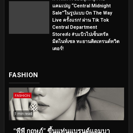
แคมเปญ “Central Midnight
Sale”ในรูปแบบ On The Way
Live ครั้งแรก! ผ่าน Tik Tok
Central Department
Storeส่ง #บะบิวไปเซ็นทรัล
มิดไนท์เซล ทะยานติดเทรนด์ทวิต
เตอร์!
FASHION
FASHION
1 min read
“พีพี กฤษฏ์” ขึ้นแท่นแบรนด์แอมบา