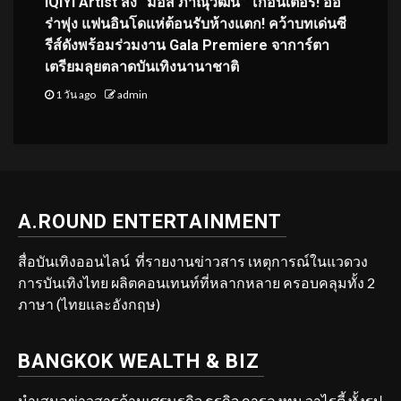
iQIYI Artist ส่ง “มอส ภาณุวัฒน์” โกอินเตอร์! ออ
ร่าพุ่ง แฟนอินโดแห่ต้อนรับห้างแตก! คว้าบทเด่นซี
รีส์ดังพร้อมร่วมงาน Gala Premiere จาการ์ตา
เตรียมลุยตลาดบันเทิงนานาชาติ
1 วัน ago
admin
A.ROUND ENTERTAINMENT
สื่อบันเทิงออนไลน์ ที่รายงานข่าวสาร เหตุการณ์ในแวดวง
การบันเทิงไทย ผลิตคอนเทนท์ที่หลากหลาย ครอบคลุมทั้ง 2
ภาษา (ไทยและอังกฤษ)
BANGKOK WEALTH & BIZ
นำเสนอข่าวสารด้านเศรษฐกิจ ธุรกิจ การลงทุน วาไรตี้ ทั้งรูป