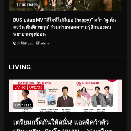
1 min read
BUS ปล่อย MV “ดีใจที่ไม่มีเธอ (happy)” คว้า ‘ตู-ต้น
ตะวัน ตันติเวชกุล’ ร่วมถ่ายทอดความรู้สึกของคน
พยายามมูฟออน
3 เดือน ago
admin
LIVING
LIVING
UPDATE
1 min read
เตรียมกรี๊ดกันให้สนั่น! แอลจีคว้าตัว