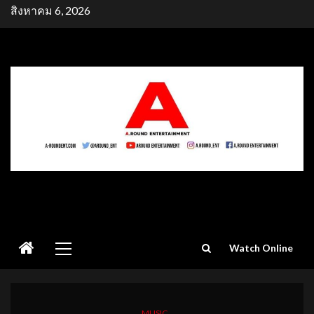
Skip
สิงหาคม 6, 2026
to
content
Primary
Watch Online
Menu
MUSIC