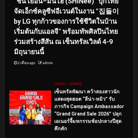
“ชิน เยอึน–มินโฮ (SHINee)” บุกไทย
จัดเอ็กซ์คลูซีฟอีเวนต์ในงาน “집들이
by LG ทุกก้าวของการใช้ชีวิตในบ้าน
เริ่มต้นกับแอลจี” พร้อมทัพศิลปินไทย
ร่วมสร้างสีสัน ณ เซ็นทรัลเวิลด์ 4-9
มิถุนายนนี้
2 เดือน ago
admin
LIVING
UPDATE
เซ็นทรัลพัฒนา คว้าสองสาวนัก
แสดงสุดฮอต “ลีน่า-หมิว” รับ
ภารกิจ Campaign Ambassador
“Grand Grand Sale 2026” ปลุก
เอเนอร์จี้มหกรรมช้อปกลางปีสุด
คึกคัก