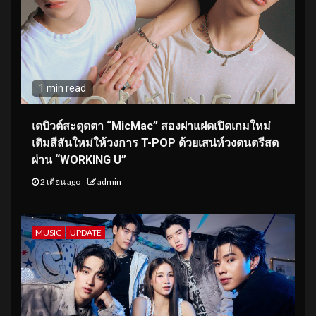
1 min read
เดบิวต์สะดุดตา “MicMac” สองฝาแฝดเปิดเกมใหม่
เติมสีสันใหม่ให้วงการ T-POP ด้วยเสน่ห์วงดนตรีสด
ผ่าน “WORKING U”
2 เดือน ago
admin
MUSIC
UPDATE