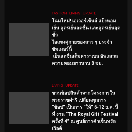
FASHION
LIVING
UPDATE
โฉมใหม่
! เอเวอร์เซ้นส์ แป้งหอม
เย็น สูตรเย็นสดชื่น และสูตรเย็นสุด
ขั้ว
ไอเทมคู่กายของสาว ๆ ประจำ
ซัมเมอร์นี้
เย็นสดชื่นเต็มคาราเบล อัพเลเวล
ความหอมยาวนาน
8
ชม.
LIVING
UPDATE
ชวนช้อปสินค้าจากโครงการใน
พระราชดำริ เปลี่ยนทุกการ
“ช้อป” เป็นการ “ให้” 6-12 ธ.ค. นี้
ที่ งาน “The Royal Gift Festival
ครั้งที่ 4” ณ ศูนย์การค้าเซ็นทรัล
เวิลด์