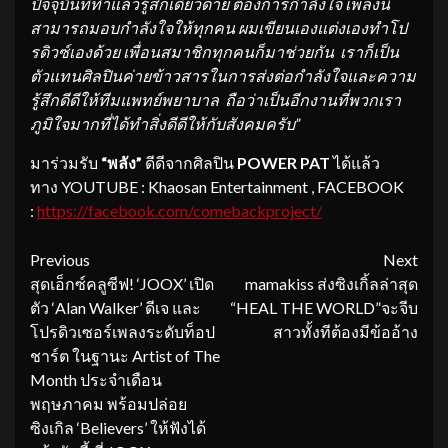
ปัจจุบันที่ทำแล้วรู้สึกเดียวดาย ต้องการกำลังใจ เพลงนี้
สามารถมอบกำลังใจให้ทุกคน ผมเขียนเองแต่งเองทำโป
รดิวซ์เองด้วย เพื่อนสมาชิกทุกคนก็มาช่วยกัน เราก็เป็น
ตัวแทนศิลปินค่ายข้าวสารในการส่งต่อกำลังใจและความ
รู้สึกดีดีให้ทีมแพทย์พยาบาล ถือว่าเป็นอีกงานที่พวกเรา
ภูมิใจมากที่ได้ทำสิ่งดีดีให้กับสังคมครับ”
มาร่วมรับ
“พลัง”
ดีดีจากศิลปิน
POWER PAT
ได้แล้ว
ทาง YOUTUBE : Khaosan Entertainment , FACEBOOK
:
https://facebook.com/comebackproject/
Continue
Previous
Next
สุดเอ็กซ์คลูซีฟ! ‘JOOX’ เปิด
mamakiss ส่งซิงเกิ้ลล่าสุด
Reading
ตัว ‘Alan Walker’ ดีเจ และ
“HEAL THE WORLD”จะจีบ
โปรดิวเซอร์เพลงระดับท็อป
สาวทั้งทีต้องมีข้ออ้าง
ชาร์ต ในฐานะ Artist of The
Month ประจำเดือน
พฤษภาคม พร้อมปล่อย
ซิงเกิล ‘Believers’ ให้ฟังได้