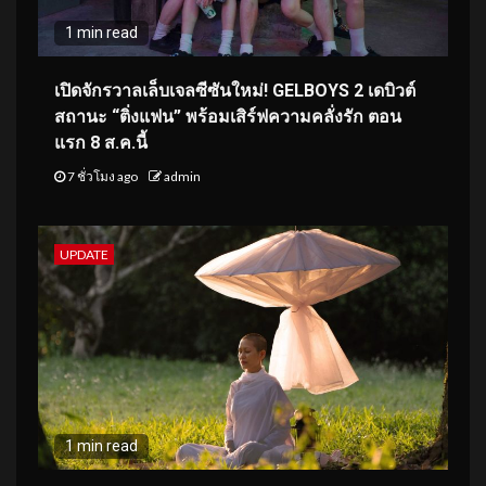
1 min read
เปิดจักรวาลเล็บเจลซีซันใหม่! GELBOYS 2 เดบิวต์
สถานะ “ติ่งแฟน” พร้อมเสิร์ฟความคลั่งรัก ตอน
แรก 8 ส.ค.นี้
7 ชั่วโมง ago
admin
UPDATE
1 min read