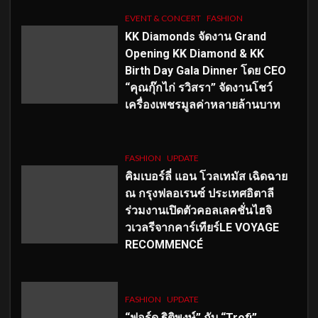
EVENT & CONCERT
FASHION
KK Diamonds จัดงาน Grand
Opening KK Diamond & KK
Birth Day Gala Dinner โดย CEO
“คุณกุ๊กไก่ รวิสรา” จัดงานโชว์
เครื่องเพชรมูลค่าหลายล้านบาท
FASHION
UPDATE
คิมเบอร์ลี่ แอน โวลเทมัส เฉิดฉาย
ณ กรุงฟลอเรนซ์ ประเทศอิตาลี
ร่วมงานเปิดตัวคอลเลคชั่นไฮจิ
วเวลรีจากคาร์เทียร์LE VOYAGE
RECOMMENCÉ
FASHION
UPDATE
“ฟอร์ด ฐิติพงษ์” กับ “Trofi”