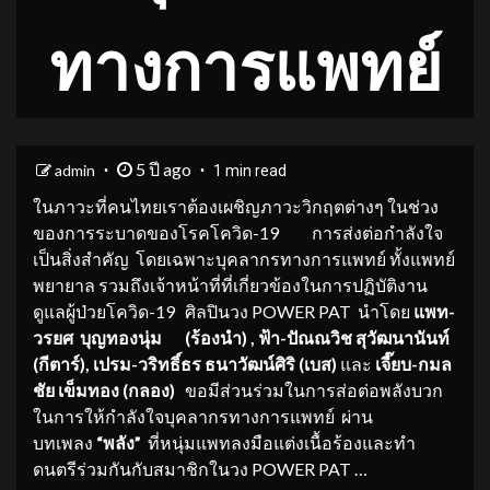
ทางการแพทย์
5 ปี ago
admin
1 min read
ในภาวะที่คนไทยเราต้องเผชิญภาวะวิกฤตต่างๆ ในช่วง
ของการระบาดของโรคโควิด-19 การส่งต่อกำลังใจ
เป็นสิ่งสำคัญ โดยเฉพาะบุคลากรทางการแพทย์ ทั้งแพทย์
พยายาล รวมถึงเจ้าหน้าที่ที่เกี่ยวข้องในการปฏิบัติงาน
ดูแลผู้ป่วยโควิด-19 ศิลปินวง POWER PAT นำโดย
แพท-
วรยศ บุญทองนุ่ม (ร้องนำ)
, ฟ้า-ปัณณวิช สุวัฒนานันท์
(กีตาร์), เปรม-วริทธิ์ธร ธนาวัฒน์ศิริ (เบส)
และ
เจี๊ยบ-กมล
ชัย เข็มทอง (กลอง)
ขอมีส่วนร่วมในการส่อต่อพลังบวก
ในการให้กำลังใจบุคลากรทางการแพทย์ ผ่าน
บทเพลง
“พลัง”
ที่หนุ่มแพทลงมือแต่งเนื้อร้องและทำ
ดนตรีร่วมกันกับสมาชิกในวง POWER PAT …