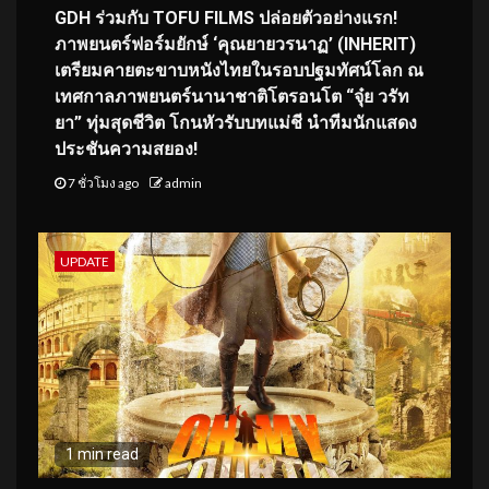
GDH ร่วมกับ TOFU FILMS ปล่อยตัวอย่างแรก!
ภาพยนตร์ฟอร์มยักษ์ ‘คุณยายวรนาฏ’ (INHERIT)
เตรียมคายตะขาบหนังไทยในรอบปฐมทัศน์โลก ณ
เทศกาลภาพยนตร์นานาชาติโตรอนโต “จุ๋ย วรัท
ยา” ทุ่มสุดชีวิต โกนหัวรับบทแม่ชี นำทีมนักแสดง
ประชันความสยอง!
7 ชั่วโมง ago
admin
UPDATE
1 min read