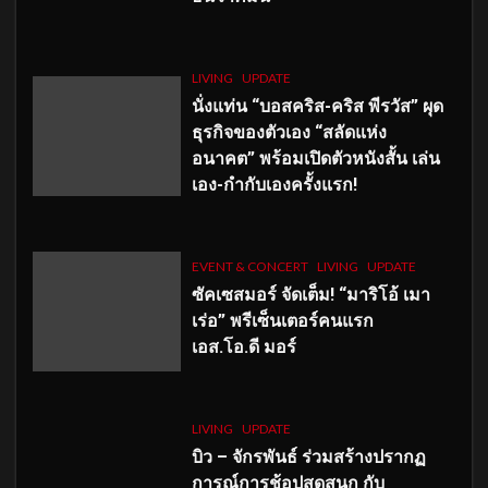
LIVING
UPDATE
นั่งแท่น “บอสคริส-คริส พีรวัส” ผุด
ธุรกิจของตัวเอง “สลัดแห่ง
อนาคต” พร้อมเปิดตัวหนังสั้น เล่น
เอง-กำกับเองครั้งแรก!
EVENT & CONCERT
LIVING
UPDATE
ซัคเซสมอร์ จัดเต็ม
!
“มาริโอ้ เมา
เร่อ” พรีเซ็นเตอร์คนแรก
เอส
.โอ.ดี มอร์
LIVING
UPDATE
บิว – จักรพันธ์ ร่วมสร้างปรากฏ
การณ์การช้อปสุดสนุก กับ