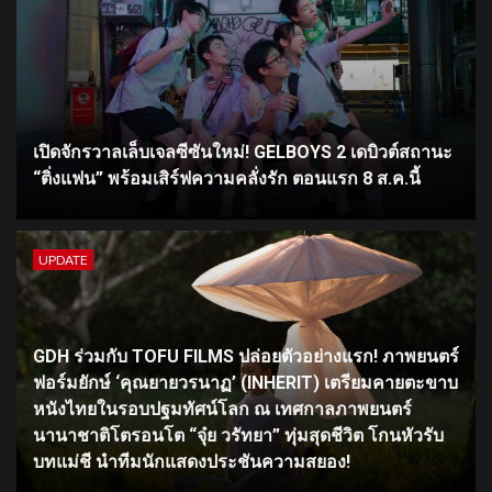
เปิดจักรวาลเล็บเจลซีซันใหม่! GELBOYS 2 เดบิวต์สถานะ
“ติ่งแฟน” พร้อมเสิร์ฟความคลั่งรัก ตอนแรก 8 ส.ค.นี้
UPDATE
GDH ร่วมกับ TOFU FILMS ปล่อยตัวอย่างแรก! ภาพยนตร์
ฟอร์มยักษ์ ‘คุณยายวรนาฏ’ (INHERIT) เตรียมคายตะขาบ
หนังไทยในรอบปฐมทัศน์โลก ณ เทศกาลภาพยนตร์
นานาชาติโตรอนโต “จุ๋ย วรัทยา” ทุ่มสุดชีวิต โกนหัวรับ
บทแม่ชี นำทีมนักแสดงประชันความสยอง!