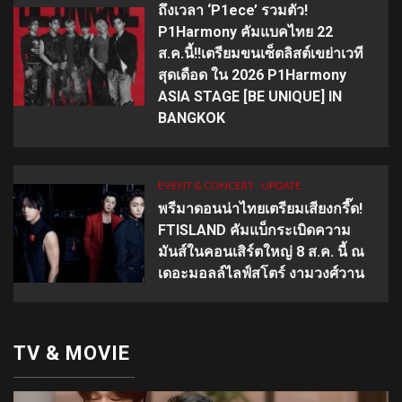
ถึงเวลา ‘P1ece’ รวมตัว!
P1Harmony คัมแบคไทย 22
ส.ค.นี้!!เตรียมขนเซ็ตลิสต์เขย่าเวที
สุดเดือด ใน 2026 P1Harmony
ASIA STAGE [BE UNIQUE] IN
BANGKOK
EVENT & CONCERT
UPDATE
พรีมาดอนน่าไทยเตรียมเสียงกรี๊ด!
FTISLAND คัมแบ็กระเบิดความ
มันส์ในคอนเสิร์ตใหญ่ 8 ส.ค. นี้ ณ
เดอะมอลล์ไลฟ์สโตร์ งามวงศ์วาน
TV & MOVIE