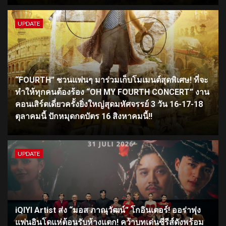
UPDATE
“FOURTH” ชวนแฟนๆ มาร่วมเก็บโมเมนต์สุดพิเศษ! ที่จะ
ทำให้ทุกคนต้องร้อง “OH MY FOURTH CONCERT” งาน
คอนเสิร์ตเดี่ยวครั้งยิ่งใหญ่สุดมหัศจรรย์ 3 วัน 16-17-18
ตุลาคมนี้ ปักหมุดกดบัตร 16 สิงหาคมนี้!!
UPDATE
iQIYI Artist ส่ง “มอส ภาณุวัฒน์” โกอินเตอร์! ออร่าพุ่ง
แฟนอินโดแห่ต้อนรับห้างแตก! คว้าบทเด่นซีรีส์ดังพร้อม