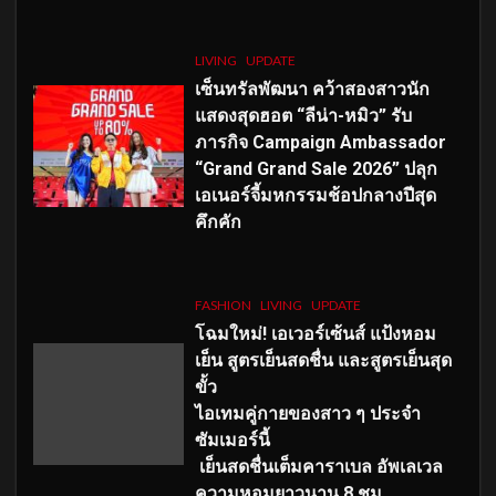
LIVING
UPDATE
เซ็นทรัลพัฒนา คว้าสองสาวนัก
แสดงสุดฮอต “ลีน่า-หมิว” รับ
ภารกิจ Campaign Ambassador
“Grand Grand Sale 2026” ปลุก
เอเนอร์จี้มหกรรมช้อปกลางปีสุด
คึกคัก
FASHION
LIVING
UPDATE
โฉมใหม่
! เอเวอร์เซ้นส์ แป้งหอม
เย็น สูตรเย็นสดชื่น และสูตรเย็นสุด
ขั้ว
ไอเทมคู่กายของสาว ๆ ประจำ
ซัมเมอร์นี้
เย็นสดชื่นเต็มคาราเบล อัพเลเวล
ความหอมยาวนาน
8
ชม.