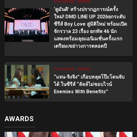
TV & MOVIE
UPDATE
‘ดูมันดิ’ สร้างปรากฏการณ์ครั้ง
ใหม่! DMD LINE UP 2026ยกระดับ
ซีรีส์ Boy Love สู่มิติใหม่ พร้อมเปิด
จักรวาล 23 เรื่อง ยกทัพ 46 นัก
แสดงพร้อมลุยแอนิเมชั่นครั้งแรก
เตรียมเขย่าวงการตลอดปี
TV & MOVIE
UPDATE
“แจน-จิงจิง” เกือบหลุดโป๊ะโดนจับ
ได้ ในซีรีส์ “ลัลล์ไม่ชอบไวน์
Enemies With Benefits”
AWARDS