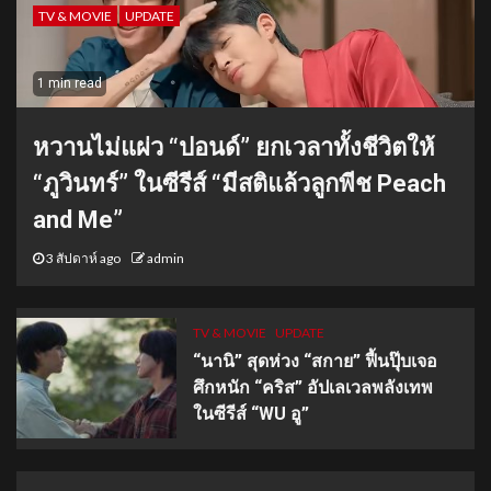
TV & MOVIE
UPDATE
1 min read
หวานไม่แผ่ว “ปอนด์” ยกเวลาทั้งชีวิตให้
“ภูวินทร์” ในซีรีส์ “มีสติแล้วลูกพีช Peach
and Me”
3 สัปดาห์ ago
admin
TV & MOVIE
UPDATE
“นานิ” สุดห่วง “สกาย” ฟื้นปุ๊บเจอ
ศึกหนัก “คริส” อัปเลเวลพลังเทพ
ในซีรีส์ “WU อู”