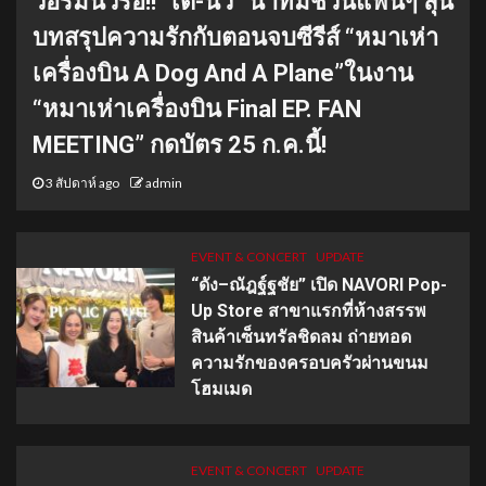
วอร์มนิ้วรอ!! “เต-นิว” นำทีมชวนแฟนๆ ลุ้น
บทสรุปความรักกับตอนจบซีรีส์ “หมาเห่า
เครื่องบิน A Dog And A Plane”ในงาน
“หมาเห่าเครื่องบิน Final EP. FAN
MEETING” กดบัตร 25 ก.ค.นี้!
3 สัปดาห์ ago
admin
EVENT & CONCERT
UPDATE
“ดัง–ณัฎฐ์ฐชัย” เปิด NAVORI Pop-
Up Store สาขาแรกที่ห้างสรรพ
สินค้าเซ็นทรัลชิดลม ถ่ายทอด
ความรักของครอบครัวผ่านขนม
โฮมเมด
EVENT & CONCERT
UPDATE