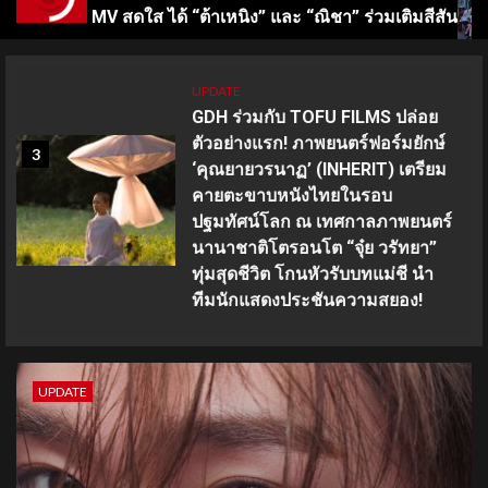
าเหนิง” และ “ณิชา” ร่วมเติมสีสัน
เปิดจักรวาลเล็บเจลซีซ
UPDATE
GDH ร่วมกับ TOFU FILMS ปล่อย
ตัวอย่างแรก! ภาพยนตร์ฟอร์มยักษ์
3
‘คุณยายวรนาฏ’ (INHERIT) เตรียม
คายตะขาบหนังไทยในรอบ
ปฐมทัศน์โลก ณ เทศกาลภาพยนตร์
นานาชาติโตรอนโต “จุ๋ย วรัทยา”
ทุ่มสุดชีวิต โกนหัวรับบทแม่ชี นำ
ทีมนักแสดงประชันความสยอง!
UPDATE