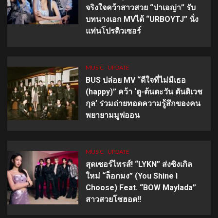
จริงใจคว้าสาวสวย “ปาเอญ่า” รับ
บทนางเอก MVได้ “URBOYTJ” นั่ง
แท่นโปรดิวเซอร์
MUSIC
UPDATE
BUS ปล่อย MV “ดีใจที่ไม่มีเธอ
(happy)” คว้า ‘ตู-ต้นตะวัน ตันติเวช
กุล’ ร่วมถ่ายทอดความรู้สึกของคน
พยายามมูฟออน
MUSIC
UPDATE
สุดเซอร์ไพรส์! “LYKN” ส่งซิงเกิล
ใหม่ “ล็อกมง” (You Shine I
Choose) Feat. “BOW Maylada”
สาวสวยโซฮอต!!