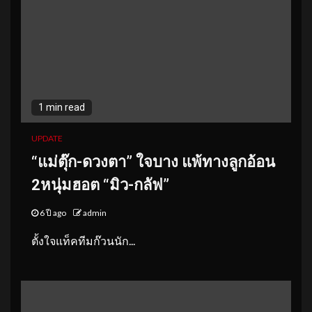
1 min read
UPDATE
“แม่ตุ๊ก-ดวงตา” ใจบาง แพ้ทางลูกอ้อน
2หนุ่มฮอต “มิว-กลัฟ”
6 ปี ago
admin
ตั้งใจแท็คทีมก๊วนนัก...