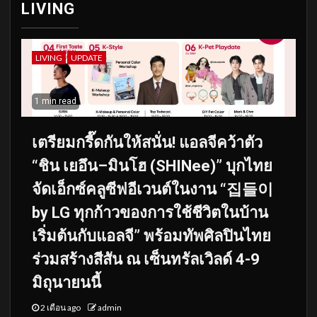
LIVING
LIVING
UPDATE
1 min read
เตรียมกรี๊ดกันให้สนั่น! แอลจีคว้าตัว
“ชิน เยอึน–มินโฮ (SHINee)” บุกไทย
จัดเอ็กซ์คลูซีฟอีเวนต์ในงาน “집들이
by LG ทุกก้าวของการใช้ชีวิตในบ้าน
เริ่มต้นกับแอลจี” พร้อมทัพศิลปินไทย
ร่วมสร้างสีสัน ณ เซ็นทรัลเวิลด์ 4-9
มิถุนายนนี้
2 เดือน ago
admin