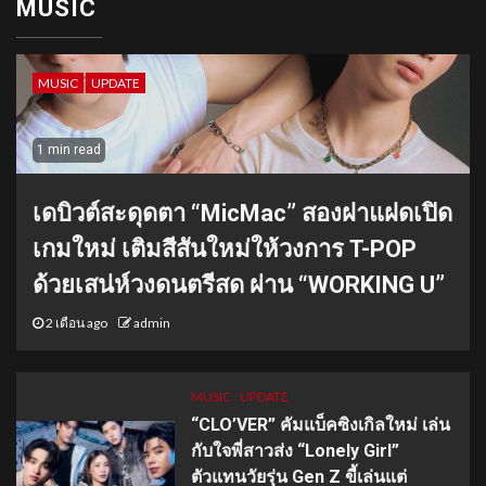
MUSIC
MUSIC
UPDATE
1 min read
เดบิวต์สะดุดตา “MicMac” สองฝาแฝดเปิด
เกมใหม่ เติมสีสันใหม่ให้วงการ T-POP
ด้วยเสน่ห์วงดนตรีสด ผ่าน “WORKING U”
2 เดือน ago
admin
MUSIC
UPDATE
“CLO’VER” คัมแบ็คซิงเกิลใหม่ เล่น
กับใจพี่สาวส่ง “Lonely Girl”
ตัวแทนวัยรุ่น Gen Z ขี้เล่นแต่