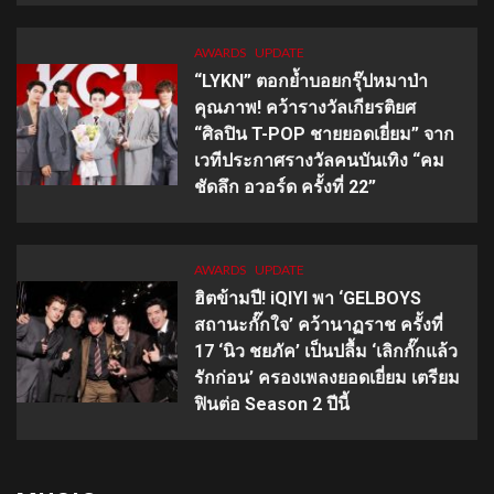
AWARDS
UPDATE
“LYKN” ตอกย้ำบอยกรุ๊ปหมาป่า
คุณภาพ! คว้ารางวัลเกียรติยศ
“ศิลปิน T-POP ชายยอดเยี่ยม” จาก
เวทีประกาศรางวัลคนบันเทิง “คม
ชัดลึก อวอร์ด ครั้งที่ 22”
AWARDS
UPDATE
ฮิตข้ามปี! iQIYI พา ‘GELBOYS
สถานะกั๊กใจ’ คว้านาฏราช ครั้งที่
17 ‘นิว ชยภัค’ เป็นปลื้ม ‘เลิกกั๊กแล้ว
รักก่อน’ ครองเพลงยอดเยี่ยม เตรียม
ฟินต่อ Season 2 ปีนี้