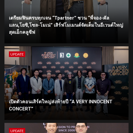
เตรียมฟินครบทุกเจน “Tpartner” ชวน “พี่จอง-คัล
แลน,โยชิ,โซล-โมเน่” เสิร์ฟโมเมนต์จัดเต็มในอีเวนต์ใหญ่
สุดเอ็กคลูชีฟ
UPDATE
เปิดตัวคอนเสิร์ตใหญ่ส่งท้ายปี “A VERY INNOCENT
CONCERT”
UPDATE