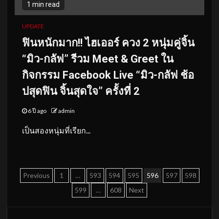
1 min read
UPDATE
ฟินหนักมาก!! ไฮเออร์ ควง 2 หนุ่มคู่จิ้น
“มิว-กลัฟ” รีวม Meet & Greet ใน
กิจกรรม Facebook Live “มิว-กลัฟ ช้อ
ปสุดฟิน จิ้นสุดใจ” ครั้งที่ 2
6 ปี ago
admin
เป็นสองหนุ่มที่เรียก...
Posts
Previous
1
…
593
594
595
596
597
598
pagination
599
…
608
Next