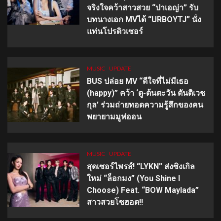
จริงใจคว้าสาวสวย “ปาเอญ่า” รับ
บทนางเอก MVได้ “URBOYTJ” นั่ง
แท่นโปรดิวเซอร์
MUSIC
UPDATE
BUS ปล่อย MV “ดีใจที่ไม่มีเธอ
(happy)” คว้า ‘ตู-ต้นตะวัน ตันติเวช
กุล’ ร่วมถ่ายทอดความรู้สึกของคน
พยายามมูฟออน
MUSIC
UPDATE
สุดเซอร์ไพรส์! “LYKN” ส่งซิงเกิล
ใหม่ “ล็อกมง” (You Shine I
Choose) Feat. “BOW Maylada”
สาวสวยโซฮอต!!