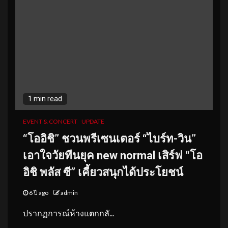
1 min read
EVENT & CONCERT
UPDATE
“โออิชิ” ชวนพรีเซนเตอร์ “ไบร์ท-วิน”
เอาใจวัยทีนยุค new normal เสิร์ฟ “โอ
อิชิ พลัส ซี” เคี้ยวสนุกได้ประโยชน์
6 ปี ago
admin
ปรากฏการณ์ห้างแตกกลั...