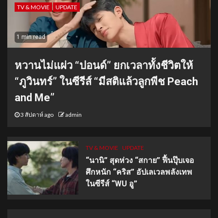
TV & MOVIE
UPDATE
1 min read
หวานไม่แผ่ว “ปอนด์” ยกเวลาทั้งชีวิตให้
“ภูวินทร์” ในซีรีส์ “มีสติแล้วลูกพีช Peach
and Me”
3 สัปดาห์ ago
admin
TV & MOVIE
UPDATE
“นานิ” สุดห่วง “สกาย” ฟื้นปุ๊บเจอ
ศึกหนัก “คริส” อัปเลเวลพลังเทพ
ในซีรีส์ “WU อู”