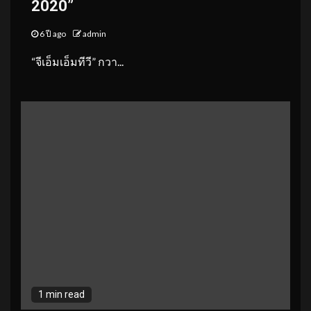
2020”
6 ปี ago
admin
“จีเอ็มเอ็มทีวี” กวา...
1 min read