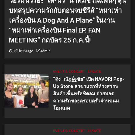
วอร์มนิ้วรอ!! “เต-นิว” นำทีมชวนแฟนๆ ลุ้น
บทสรุปความรักกับตอนจบซีรีส์ “หมาเห่า
เครื่องบิน A Dog And A Plane”ในงาน
“หมาเห่าเครื่องบิน Final EP. FAN
MEETING” กดบัตร 25 ก.ค.นี้!
3 สัปดาห์ ago
admin
EVENT & CONCERT
UPDATE
“ดัง–ณัฎฐ์ฐชัย” เปิด NAVORI Pop-
Up Store สาขาแรกที่ห้างสรรพ
สินค้าเซ็นทรัลชิดลม ถ่ายทอด
ความรักของครอบครัวผ่านขนม
โฮมเมด
EVENT & CONCERT
UPDATE