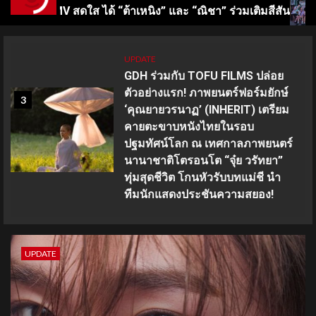
หนิง” และ “ณิชา” ร่วมเติมสีสัน
เปิดจักรวาลเล็บเจลซีซัน
UPDATE
GDH ร่วมกับ TOFU FILMS ปล่อย
ตัวอย่างแรก! ภาพยนตร์ฟอร์มยักษ์
3
‘คุณยายวรนาฏ’ (INHERIT) เตรียม
คายตะขาบหนังไทยในรอบ
ปฐมทัศน์โลก ณ เทศกาลภาพยนตร์
นานาชาติโตรอนโต “จุ๋ย วรัทยา”
ทุ่มสุดชีวิต โกนหัวรับบทแม่ชี นำ
ทีมนักแสดงประชันความสยอง!
UPDATE