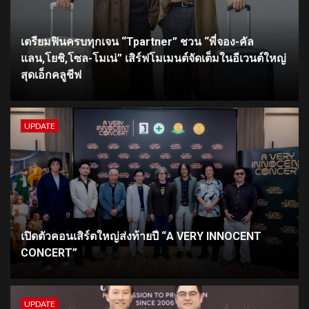
เตรียมฟินครบทุกเจน “Tpartner” ชวน “พี่จอง-คัล
แลน,โยชิ,โซล-โมเน่” เสิร์ฟโมเมนต์จัดเต็มในอีเวนต์ใหญ่
สุดเอ็กคลูชีฟ
UPDATE
เปิดตัวคอนเสิร์ตใหญ่ส่งท้ายปี “A VERY INNOCENT
CONCERT”
UPDATE