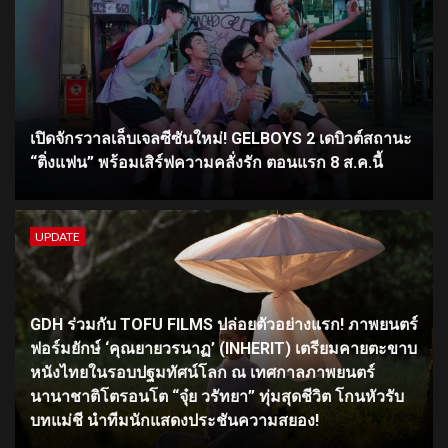
เปิดจักรวาลเล็บเจลซีซันใหม่! GELBOYS 2 เดบิวต์สถานะ
“ติ่งแฟน” พร้อมเสิร์ฟความคลั่งรัก ตอนแรก 8 ส.ค.นี้
UPDATE
GDH ร่วมกับ TOFU FILMS ปล่อยตัวอย่างแรก! ภาพยนตร์
ฟอร์มยักษ์ ‘คุณยายวรนาฏ’ (INHERIT) เตรียมคายตะขาบ
หนังไทยในรอบปฐมทัศน์โลก ณ เทศกาลภาพยนตร์
นานาชาติโตรอนโต “จุ๋ย วรัทยา” ทุ่มสุดชีวิต โกนหัวรับ
บทแม่ชี นำทีมนักแสดงประชันความสยอง!