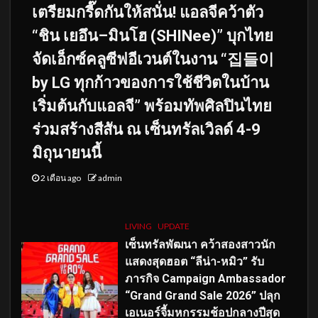
เตรียมกรี๊ดกันให้สนั่น! แอลจีคว้าตัว
“ชิน เยอึน–มินโฮ (SHINee)” บุกไทย
จัดเอ็กซ์คลูซีฟอีเวนต์ในงาน “집들이
by LG ทุกก้าวของการใช้ชีวิตในบ้าน
เริ่มต้นกับแอลจี” พร้อมทัพศิลปินไทย
ร่วมสร้างสีสัน ณ เซ็นทรัลเวิลด์ 4-9
มิถุนายนนี้
2 เดือน ago
admin
LIVING
UPDATE
เซ็นทรัลพัฒนา คว้าสองสาวนัก
แสดงสุดฮอต “ลีน่า-หมิว” รับ
ภารกิจ Campaign Ambassador
“Grand Grand Sale 2026” ปลุก
เอเนอร์จี้มหกรรมช้อปกลางปีสุด