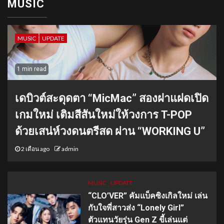
MUSIC
MUSIC
UPDATE
1 min read
เดบิวต์สะดุดตา “MicMac” สองฝาแฝดเปิด
เกมใหม่ เติมสีสันใหม่ให้วงการ T-POP
ด้วยเสน่ห์วงดนตรีสด ผ่าน “WORKING U”
2 เดือน ago
admin
MUSIC
UPDATE
“CLO’VER” คัมแบ็คซิงเกิลใหม่ เล่น
กับใจพี่สาวส่ง “Lonely Girl”
ตัวแทนวัยรุ่น Gen Z ขี้เล่นแต่