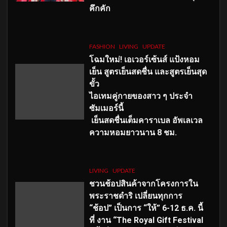
คึกคัก
FASHION
LIVING
UPDATE
โฉมใหม่
! เอเวอร์เซ้นส์ แป้งหอม
เย็น สูตรเย็นสดชื่น และสูตรเย็นสุด
ขั้ว
ไอเทมคู่กายของสาว ๆ ประจำ
ซัมเมอร์นี้
เย็นสดชื่นเต็มคาราเบล อัพเลเวล
ความหอมยาวนาน
8
ชม.
LIVING
UPDATE
ชวนช้อปสินค้าจากโครงการใน
พระราชดำริ เปลี่ยนทุกการ
“ช้อป” เป็นการ “ให้” 6-12 ธ.ค. นี้
ที่ งาน “The Royal Gift Festival