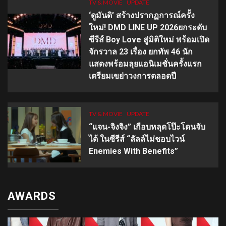
TV & MOVIE
UPDATE
‘ดูมันดิ’ สร้างปรากฏการณ์ครั้ง
ใหม่! DMD LINE UP 2026ยกระดับ
ซีรีส์ Boy Love สู่มิติใหม่ พร้อมเปิด
จักรวาล 23 เรื่อง ยกทัพ 46 นัก
แสดงพร้อมลุยแอนิเมชั่นครั้งแรก
เตรียมเขย่าวงการตลอดปี
TV & MOVIE
UPDATE
“แจน-จิงจิง” เกือบหลุดโป๊ะโดนจับ
ได้ ในซีรีส์ “ลัลล์ไม่ชอบไวน์
Enemies With Benefits”
AWARDS