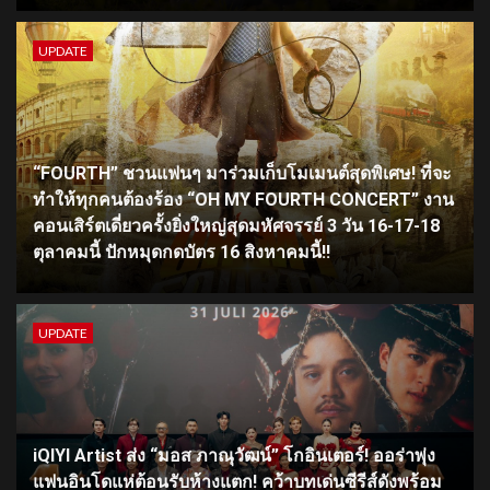
UPDATE
“FOURTH” ชวนแฟนๆ มาร่วมเก็บโมเมนต์สุดพิเศษ! ที่จะ
ทำให้ทุกคนต้องร้อง “OH MY FOURTH CONCERT” งาน
คอนเสิร์ตเดี่ยวครั้งยิ่งใหญ่สุดมหัศจรรย์ 3 วัน 16-17-18
ตุลาคมนี้ ปักหมุดกดบัตร 16 สิงหาคมนี้!!
UPDATE
iQIYI Artist ส่ง “มอส ภาณุวัฒน์” โกอินเตอร์! ออร่าพุ่ง
แฟนอินโดแห่ต้อนรับห้างแตก! คว้าบทเด่นซีรีส์ดังพร้อม