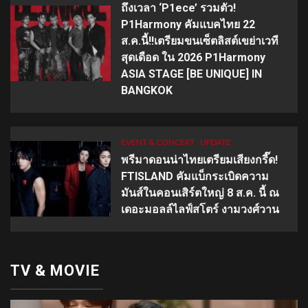
ถึงเวลา ‘P1ece’ รวมตัว!
P1Harmony คัมแบคไทย 22
ส.ค.นี้!!เตรียมขนเซ็ตลิสต์เขย่าเวที
สุดเดือด ใน 2026 P1Harmony
ASIA STAGE [BE UNIQUE] IN
BANGKOK
EVENT & CONCERT
UPDATE
พรีมาดอนน่าไทยเตรียมเสียงกรี๊ด!
FTISLAND คัมแบ็กระเบิดความ
มันส์ในคอนเสิร์ตใหญ่ 8 ส.ค. นี้ ณ
เดอะมอลล์ไลฟ์สโตร์ งามวงศ์วาน
TV & MOVIE