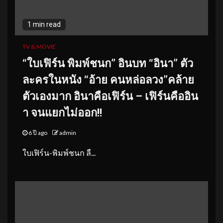
1 min read
TV & MOVIE
“ใบเฟิร์น พิมพ์ชนก” อินบท “อินา” ตัว
ละครในหนัง “อ้าย คนหล่อลวง”คล้าย
ตัวเองมาก อินาคือเฟิร์น – เฟิร์นคืออิน
า จนแยกไม่ออก!!
6 ปี ago
admin
ใบเฟิร์น-พิมพ์ชนก ลื...