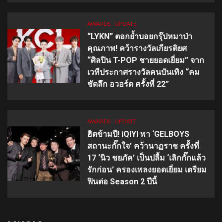
AWARDS
UPDATE
“LYKN” ตอกย้ำบอยกรุ๊ปหมาป่า
คุณภาพ! คว้ารางวัลเกียรติยศ
“ศิลปิน T-POP ชายยอดเยี่ยม” จาก
เวทีประกาศรางวัลคนบันเทิง “คม
ชัดลึก อวอร์ด ครั้งที่ 22”
AWARDS
UPDATE
ฮิตข้ามปี! iQIYI พา ‘GELBOYS
สถานะกั๊กใจ’ คว้านาฏราช ครั้งที่
17 ‘นิว ชยภัค’ เป็นปลื้ม ‘เลิกกั๊กแล้ว
รักก่อน’ ครองเพลงยอดเยี่ยม เตรียม
ฟินต่อ Season 2 ปีนี้