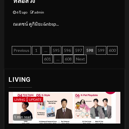
หล่อลวง”
6 ปี ago
admin
ณเดชน์ คูกิมิยะ&nbsp...
Posts
Previous
1
…
595
596
597
598
599
600
pagination
601
…
608
Next
LIVING
LIVING
UPDATE
1 min read