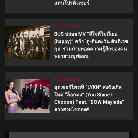
แท่นโปรดิวเซอร์
MUSIC
UPDATE
BUS ปล่อย MV “ดีใจที่ไม่มีเธอ
(happy)” คว้า ‘ตู-ต้นตะวัน ตันติเวช
กุล’ ร่วมถ่ายทอดความรู้สึกของคน
พยายามมูฟออน
MUSIC
UPDATE
สุดเซอร์ไพรส์! “LYKN” ส่งซิงเกิล
ใหม่ “ล็อกมง” (You Shine I
Choose) Feat. “BOW Maylada”
สาวสวยโซฮอต!!