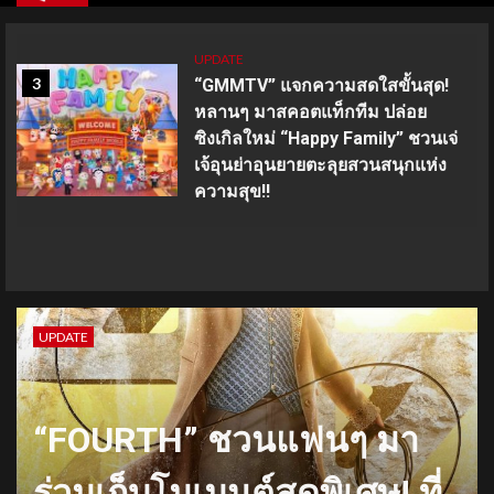
UPDATE
3
“GMMTV” แจกความสดใสขั้นสุด!
หลานๆ มาสคอตแท็กทีม ปล่อย
ซิงเกิลใหม่ “Happy Family” ชวนเจ่
เจ้อุนย่าอุนยายตะลุยสวนสนุกแห่ง
ความสุข!!
UPDATE
“FOURTH” ชวนแฟนๆ มา
ร่วมเก็บโมเมนต์สุดพิเศษ! ที่