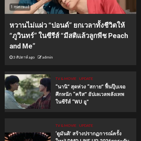
1 min read
หวานไม่แผ่ว “ปอนด์” ยกเวลาทั้งชีวิตให้
“ภูวินทร์” ในซีรีส์ “มีสติแล้วลูกพีช Peach
and Me”
3 สัปดาห์ ago
admin
TV & MOVIE
UPDATE
“นานิ” สุดห่วง “สกาย” ฟื้นปุ๊บเจอ
ศึกหนัก “คริส” อัปเลเวลพลังเทพ
ในซีรีส์ “WU อู”
TV & MOVIE
UPDATE
‘ดูมันดิ’ สร้างปรากฏการณ์ครั้ง