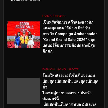
LIVING
UPDATE
เซ็นทรัลพัฒนา คว้าสองสาวนัก
แสดงสุดฮอต “ลีน่า-หมิว” รับ
ภารกิจ Campaign Ambassador
“Grand Grand Sale 2026” ปลุก
เอเนอร์จี้มหกรรมช้อปกลางปีสุด
คึกคัก
FASHION
LIVING
UPDATE
โฉมใหม่
! เอเวอร์เซ้นส์ แป้งหอม
เย็น สูตรเย็นสดชื่น และสูตรเย็นสุด
ขั้ว
ไอเทมคู่กายของสาว ๆ ประจำ
ซัมเมอร์นี้
เย็นสดชื่นเต็มคาราเบล อัพเลเวล