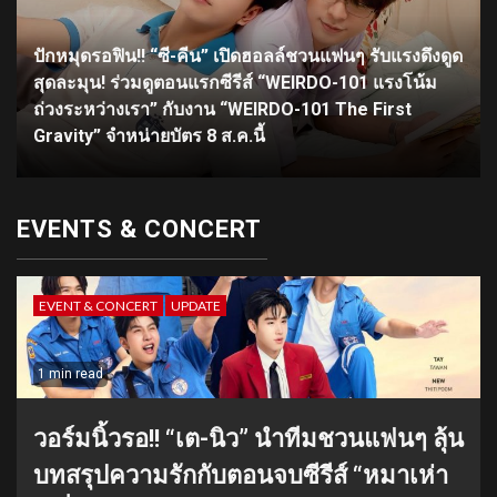
ปักหมุดรอฟิน!! “ซี-คีน” เปิดฮอลล์ชวนแฟนๆ รับแรงดึงดูด
สุดละมุน! ร่วมดูตอนแรกซีรีส์ “WEIRDO-101 แรงโน้ม
ถ่วงระหว่างเรา” กับงาน “WEIRDO-101 The First
Gravity” จำหน่ายบัตร 8 ส.ค.นี้
EVENTS & CONCERT
EVENT & CONCERT
UPDATE
1 min read
วอร์มนิ้วรอ!! “เต-นิว” นำทีมชวนแฟนๆ ลุ้น
บทสรุปความรักกับตอนจบซีรีส์ “หมาเห่า