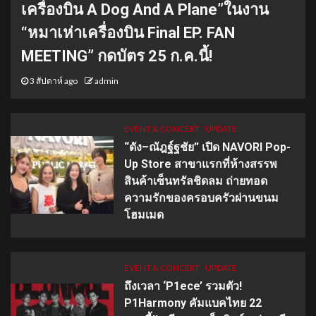
เครื่องบิน A Dog And A Plane”ในงาน
“หมาเห่าเครื่องบิน Final EP. FAN
MEETING” กดบัตร 25 ก.ค.นี้!
3 สัปดาห์ ago
admin
EVENT & CONCERT
UPDATE
“ดัง–ณัฎฐ์ฐชัย” เปิด NAVORI Pop-
Up Store สาขาแรกที่ห้างสรรพ
สินค้าเซ็นทรัลชิดลม ถ่ายทอด
ความรักของครอบครัวผ่านขนม
โฮมเมด
EVENT & CONCERT
UPDATE
ถึงเวลา ‘P1ece’ รวมตัว!
P1Harmony คัมแบคไทย 22