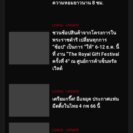
ความหอมยาวนาน
8
ชม.
LIVING
UPDATE
ชวนช้อปสินค้าจากโครงการใน
พระราชดำริ เปลี่ยนทุกการ
“ช้อป” เป็นการ “ให้” 6-12 ธ.ค. นี้
ที่ งาน “The Royal Gift Festival
ครั้งที่ 4” ณ ศูนย์การค้าเซ็นทรัล
เวิลด์
LIVING
UPDATE
เตรียมกรี๊ด! อีแจอุค ประกาศแฟน
มีตติ้งในไทย 4 กพ 66 นี้
LIVING
UPDATE