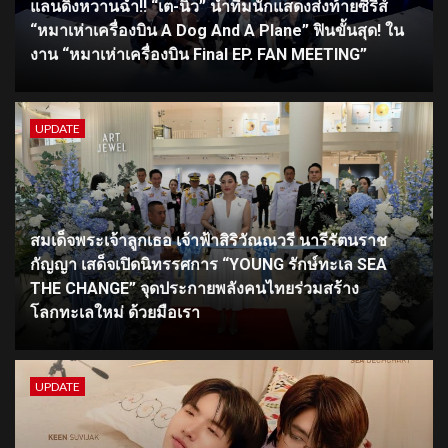
แลนดิ้งหวานฉ่ำ!! “เต-นิว” นำทีมนักแสดงส่งท้ายซีรีส์
“หมาเห่าเครื่องบิน A Dog And A Plane” ฟินขั้นสุด! ใน
งาน “หมาเห่าเครื่องบิน Final EP. FAN MEETING”
UPDATE
สมเด็จพระเจ้าลูกเธอ เจ้าฟ้าสิริวัณณวรี นารีรัตนราช
กัญญา เสด็จเปิดนิทรรศการ “YOUNG รักษ์ทะเล SEA
THE CHANGE” จุดประกายพลังคนไทยร่วมสร้าง
โลกทะเลใหม่ ด้วยมือเรา
UPDATE