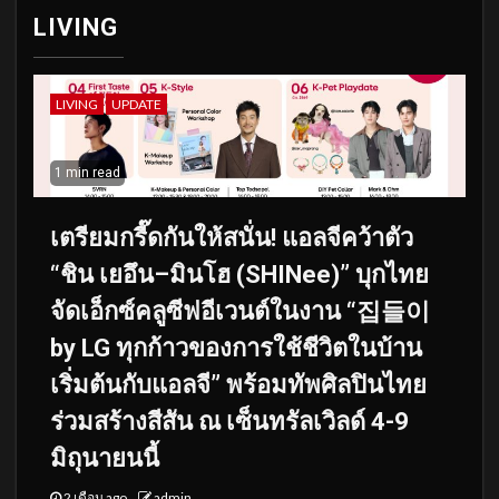
LIVING
LIVING
UPDATE
1 min read
เตรียมกรี๊ดกันให้สนั่น! แอลจีคว้าตัว
“ชิน เยอึน–มินโฮ (SHINee)” บุกไทย
จัดเอ็กซ์คลูซีฟอีเวนต์ในงาน “집들이
by LG ทุกก้าวของการใช้ชีวิตในบ้าน
เริ่มต้นกับแอลจี” พร้อมทัพศิลปินไทย
ร่วมสร้างสีสัน ณ เซ็นทรัลเวิลด์ 4-9
มิถุนายนนี้
2 เดือน ago
admin