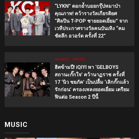
“LYKN” ตอกย้ำบอยกรุ๊ปหมาป่า
คุณภาพ! คว้ารางวัลเกียรติยศ
“ศิลปิน T-POP ชายยอดเยี่ยม” จาก
เวทีประกาศรางวัลคนบันเทิง “คม
ชัดลึก อวอร์ด ครั้งที่ 22”
AWARDS
UPDATE
ฮิตข้ามปี! iQIYI พา ‘GELBOYS
สถานะกั๊กใจ’ คว้านาฏราช ครั้งที่
17 ‘นิว ชยภัค’ เป็นปลื้ม ‘เลิกกั๊กแล้ว
รักก่อน’ ครองเพลงยอดเยี่ยม เตรียม
ฟินต่อ Season 2 ปีนี้
MUSIC