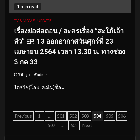
1 min read
TV & MOVIE
UPDATE
เรื่องย่อต่อตอน / ละครเรื่อง
“สะใภ้เจ้า
สัว” EP. 13
ออกอากาศวันศุกร์ที่ 23
เมษายน 2564 เวลา 13.30 น. ทางช่อง
3 กด 33
5 ปี ago
admin
ไตรวิช(โอม-คณิน)ซื้อ...
Posts
Previous
1
…
501
502
503
504
505
506
pagination
507
…
608
Next