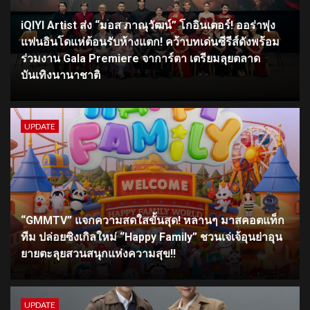
iQIYI Artist ส่ง “มอส ภาณุวัฒน์” โกอินเตอร์! ออร่าพุ่ง
แฟนอินโดแห่ต้อนรับห้างแตก! คว้าบทเด่นซีรีส์ดังพร้อม
ร่วมงาน Gala Premiere จาการ์ตา เตรียมลุยตลาด
บันเทิงนานาชาติ
UPDATE
“GMMTV” แจกความสดใสขั้นสุด! หลานๆ มาสคอตแท็ก
ทีม ปล่อยซิงเกิลใหม่ “Happy Family” ชวนเจ่เจ้อุนย่าอุน
ยายตะลุยสวนสนุกแห่งความสุข!!
UPDATE