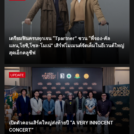
เตรียมฟินครบทุกเจน “Tpartner” ชวน “พี่จอง-คัล
แลน,โยชิ,โซล-โมเน่” เสิร์ฟโมเมนต์จัดเต็มในอีเวนต์ใหญ่
สุดเอ็กคลูชีฟ
UPDATE
เปิดตัวคอนเสิร์ตใหญ่ส่งท้ายปี “A VERY INNOCENT
CONCERT”