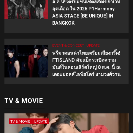
ส.ค.นี้!!เตรียมขนเซ็ตลิสต์เขย่าเวที
สุดเดือด ใน 2026 P1Harmony
ASIA STAGE [BE UNIQUE] IN
BANGKOK
EVENT & CONCERT
UPDATE
พรีมาดอนน่าไทยเตรียมเสียงกรี๊ด!
FTISLAND คัมแบ็กระเบิดความ
มันส์ในคอนเสิร์ตใหญ่ 8 ส.ค. นี้ ณ
เดอะมอลล์ไลฟ์สโตร์ งามวงศ์วาน
TV & MOVIE
TV & MOVIE
UPDATE